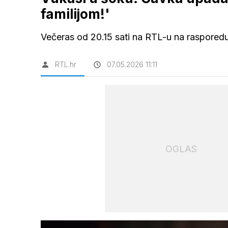
familijom!'
Večeras od 20.15 sati na RTL-u na rasporedu 
RTL.hr
07.05.2026 11:11
OGLAS