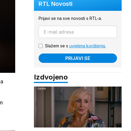
RTL Novosti
Prijavi se na sve novosti s RTL-a.
Slažem se s
uvjetima korištenja.
PRIJAVI SE
Izdvojeno
ga
am