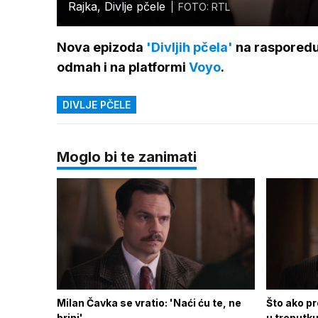
Rajka, Divlje pčele
FOTO: RTL
Nova epizoda
'Divljih pčela'
na rasporedu 
odmah i na platformi
Voyo
.
DIVLJE PČELE
Moglo bi te zanimati
Milan Čavka se vratio: 'Naći ću te, ne
Što ako pr
brini'
u trenutk