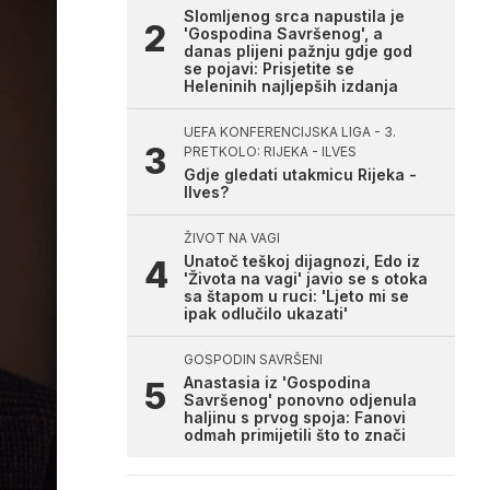
Slomljenog srca napustila je
'Gospodina Savršenog', a
danas plijeni pažnju gdje god
se pojavi: Prisjetite se
Heleninih najljepših izdanja
UEFA KONFERENCIJSKA LIGA - 3.
PRETKOLO: RIJEKA - ILVES
Gdje gledati utakmicu Rijeka -
Ilves?
ŽIVOT NA VAGI
Unatoč teškoj dijagnozi, Edo iz
'Života na vagi' javio se s otoka
sa štapom u ruci: 'Ljeto mi se
ipak odlučilo ukazati'
GOSPODIN SAVRŠENI
Anastasia iz 'Gospodina
Savršenog' ponovno odjenula
haljinu s prvog spoja: Fanovi
odmah primijetili što to znači