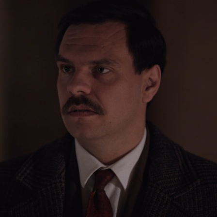
Loaded
:
87.50%