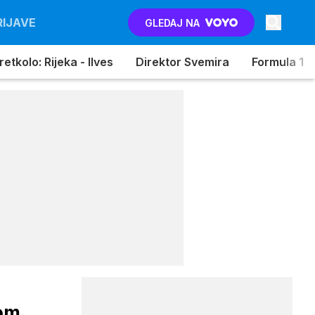
RIJAVE
GLEDAJ NA
etkolo: Rijeka - Ilves
Direktor Svemira
Formula 1
jom