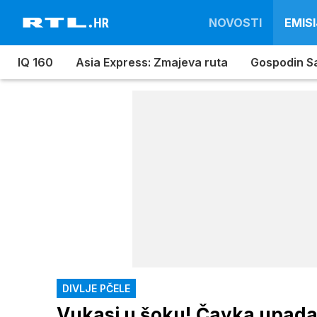
NOVOSTI
EMISI
IQ 160
Asia Express: Zmajeva ruta
Gospodin S
DIVLJE PČELE
Vukasi u šoku! Čavka upada 