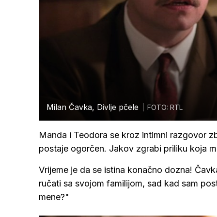
Milan Čavka, Divlje pčele
FOTO: RTL
Manda i Teodora se kroz intimni razgovor zb
postaje ogorčen. Jakov zgrabi priliku koja 
Vrijeme je da se istina konačno dozna! Čav
ručati sa svojom familijom, sad kad sam posta
mene?"