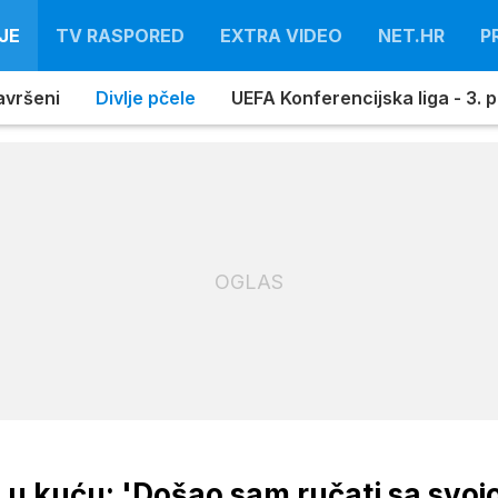
JE
TV RASPORED
EXTRA VIDEO
NET.HR
P
avršeni
Divlje pčele
UEFA Konferencijska liga - 3. pr
OGLAS
u kuću: 'Došao sam ručati sa svo