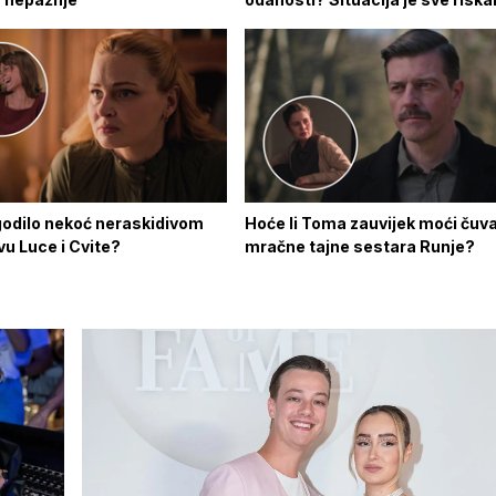
godilo nekoć neraskidivom
Hoće li Toma zauvijek moći čuva
tvu Luce i Cvite?
mračne tajne sestara Runje?