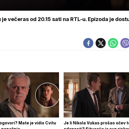
je večeras od 20.15 sati na RTL-u. Epizoda je dost
ogovori? Mate je vidio Cvitu
Je li Nikola Vukas prošao očev 
u nepažnje
odanosti? Situacija je sve riska