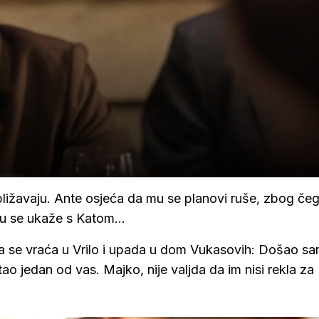
ližavaju. Ante osjeća da mu se planovi ruše, zbog če
mu se ukaže s Katom...
ka se vraća u Vrilo i upada u dom Vukasovih: Došao s
o jedan od vas. Majko, nije valjda da im nisi rekla za