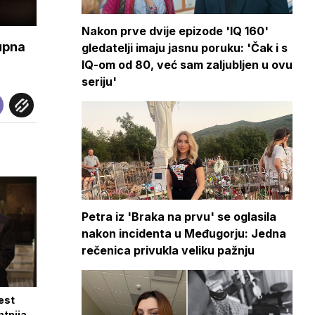
Nakon prve dvije epizode 'IQ 160'
upna
gledatelji imaju jasnu poruku: 'Čak i s
IQ-om od 80, već sam zaljubljen u ovu
seriju'
Petra iz 'Braka na prvu' se oglasila
nakon incidenta u Međugorju: Jedna
rečenica privukla veliku pažnju
test
ntnija