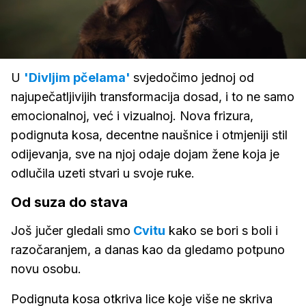
Loaded
:
87.70%
/
Upali
zvuk
U
'Divljim pčelama'
svjedočimo jednoj od
najupečatljivijih transformacija dosad, i to ne samo
emocionalnoj, već i vizualnoj. Nova frizura,
podignuta kosa, decentne naušnice i otmjeniji stil
odijevanja, sve na njoj odaje dojam žene koja je
odlučila uzeti stvari u svoje ruke.
Od suza do stava
Još jučer gledali smo
Cvitu
kako se bori s boli i
razočaranjem, a danas kao da gledamo potpuno
novu osobu.
Podignuta kosa otkriva lice koje više ne skriva