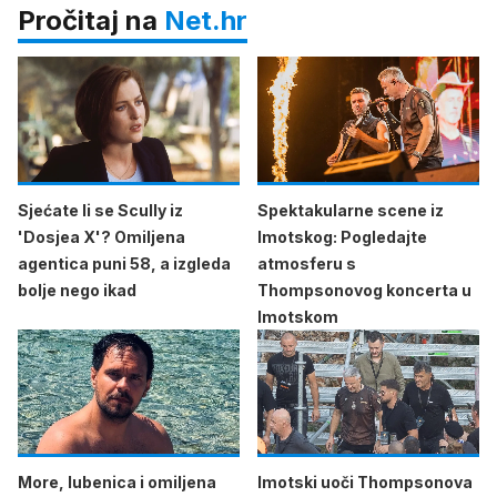
Pročitaj na
Net.hr
Sjećate li se Scully iz
Spektakularne scene iz
'Dosjea X'? Omiljena
Imotskog: Pogledajte
agentica puni 58, a izgleda
atmosferu s
bolje nego ikad
Thompsonovog koncerta u
Imotskom
More, lubenica i omiljena
Imotski uoči Thompsonova