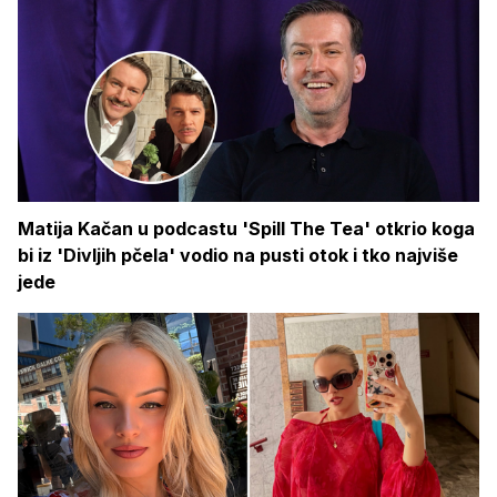
Matija Kačan u podcastu 'Spill The Tea' otkrio koga
bi iz 'Divljih pčela' vodio na pusti otok i tko najviše
jede