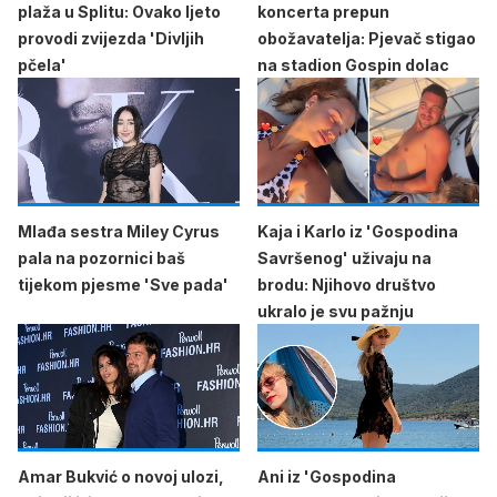
plaža u Splitu: Ovako ljeto
koncerta prepun
provodi zvijezda 'Divljih
obožavatelja: Pjevač stigao
pčela'
na stadion Gospin dolac
Mlađa sestra Miley Cyrus
Kaja i Karlo iz 'Gospodina
pala na pozornici baš
Savršenog' uživaju na
tijekom pjesme 'Sve pada'
brodu: Njihovo društvo
ukralo je svu pažnju
Amar Bukvić o novoj ulozi,
Ani iz 'Gospodina