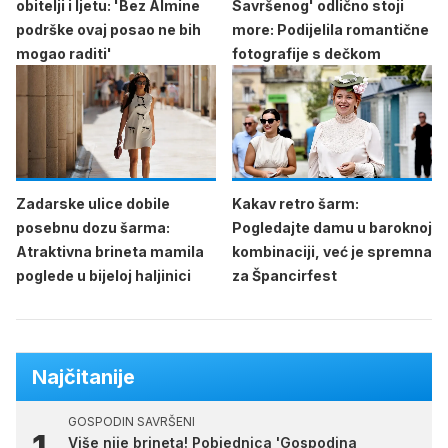
obitelji i ljetu: 'Bez Almine
Savršenog' odlično stoji
podrške ovaj posao ne bih
more: Podijelila romantične
mogao raditi'
fotografije s dečkom
Zadarske ulice dobile
Kakav retro šarm:
posebnu dozu šarma:
Pogledajte damu u baroknoj
Atraktivna brineta mamila
kombinaciji, već je spremna
poglede u bijeloj haljinici
za Špancirfest
Najčitanije
GOSPODIN SAVRŠENI
Više nije brineta! Pobjednica 'Gospodina