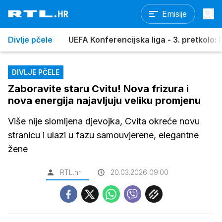
Emisije
Divlje pčele
UEFA Konferencijska liga - 3. pretkolo: R
DIVLJE PČELE
Zaboravite staru Cvitu! Nova frizura i
nova energija najavljuju veliku promjenu
Više nije slomljena djevojka, Cvita okreće novu
stranicu i ulazi u fazu samouvjerene, elegantne
žene
RTL.hr
20.03.2026 09:00