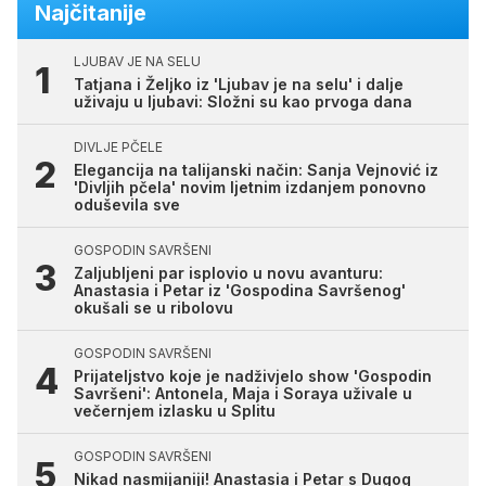
Najčitanije
LJUBAV JE NA SELU
Tatjana i Željko iz 'Ljubav je na selu' i dalje
uživaju u ljubavi: Složni su kao prvoga dana
DIVLJE PČELE
Elegancija na talijanski način: Sanja Vejnović iz
'Divljih pčela' novim ljetnim izdanjem ponovno
oduševila sve
GOSPODIN SAVRŠENI
Zaljubljeni par isplovio u novu avanturu:
Anastasia i Petar iz 'Gospodina Savršenog'
okušali se u ribolovu
GOSPODIN SAVRŠENI
Prijateljstvo koje je nadživjelo show 'Gospodin
Savršeni': Antonela, Maja i Soraya uživale u
večernjem izlasku u Splitu
GOSPODIN SAVRŠENI
Nikad nasmijaniji! Anastasia i Petar s Dugog