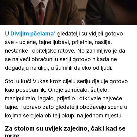
Loaded
:
76.28%
/
Upali
zvuk
U
Divljim pčelama'
gledatelji su vidjeli gotovo
sve - ucjene, tajne ljubavi, prijetnje, nasilje,
nestanke i obiteljske ratove. No zanimljivo je da
se najveći obračuni u seriji gotovo nikada ne
događaju na ulici, u šumi ili daleko od ljudi.
Stol u kući Vukas kroz cijelu seriju djeluje gotovo
kao poseban lik. Ondje se ručalo, šutjelo,
manipuliralo, lagalo, prijetilo i otkrivale najveće
tajne. I upravo zato gledatelji obožavaju scene u
kojima se cijela obitelj okupi na jednom mjestu.
Za stolom su uvijek zajedno, čak i kad se
mrze