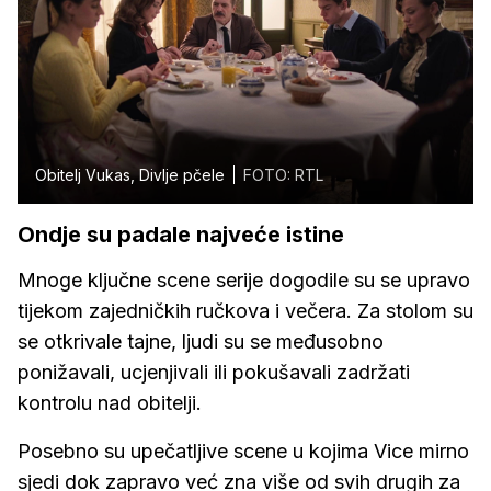
Obitelj Vukas, Divlje pčele
FOTO: RTL
Ondje su padale najveće istine
Mnoge ključne scene serije dogodile su se upravo
tijekom zajedničkih ručkova i večera. Za stolom su
se otkrivale tajne, ljudi su se međusobno
ponižavali, ucjenjivali ili pokušavali zadržati
kontrolu nad obitelji.
Posebno su upečatljive scene u kojima Vice mirno
sjedi dok zapravo već zna više od svih drugih za