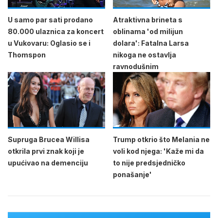
U samo par sati prodano
Atraktivna brineta s
80.000 ulaznica za koncert
oblinama 'od milijun
u Vukovaru: Oglasio se i
dolara': Fatalna Larsa
Thomspon
nikoga ne ostavlja
ravnodušnim
Supruga Brucea Willisa
Trump otkrio što Melania ne
otkrila prvi znak koji je
voli kod njega: 'Kaže mi da
upućivao na demenciju
to nije predsjedničko
ponašanje'