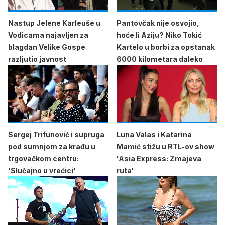
Nastup Jelene Karleuše u
Pantovčak nije osvojio,
Vodicama najavljen za
hoće li Aziju? Niko Tokić
blagdan Velike Gospe
Kartelo u borbi za opstanak
razljutio javnost
6000 kilometara daleko
Sergej Trifunović i supruga
Luna Valas i Katarina
pod sumnjom za krađu u
Mamić stižu u RTL-ov show
trgovačkom centru:
'Asia Express: Zmajeva
'Slučajno u vrećici'
ruta'