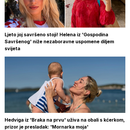
Ljeto joj savršeno stoji! Helena iz 'Gospodina
Savršenog' niže nezaboravne uspomene diljem
svijeta
Hedviga iz 'Braka na prvu' uživa na obali s kćerkom,
prizor je presladak: 'Mornarka moja'