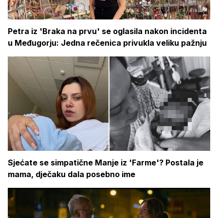
Petra iz 'Braka na prvu' se oglasila nakon incidenta
u Međugorju: Jedna rečenica privukla veliku pažnju
Sjećate se simpatične Manje iz 'Farme'? Postala je
mama, dječaku dala posebno ime