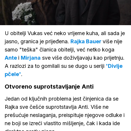
Loaded
:
100.00%
/
Upali
zvuk
U obitelji Vukas već neko vrijeme kuha, ali sada je
jasno, granica je prijeđena.
Rajka Bauer
više nije
samo "teška" članica obitelji, već netko koga
Ante
i
Mirjana
sve više doživljavaju kao prijetnju.
A razlozi za to gomilali su se dugo u seriji
'Divlje
pčele'
.
Otvoreno suprotstavljanje Anti
Jedan od ključnih problema jest činjenica da se
Rajka sve češće suprotstavlja Anti. Više ne
prešućuje neslaganja, preispituje njegove odluke i
ne boji se izreći vlastito mišljenje, čak i kada ide