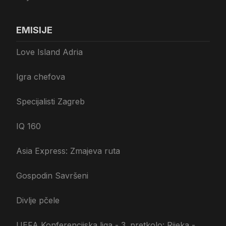
EMISIJE
Love Island Adria
Igra chefova
Specijalisti Zagreb
IQ 160
Asia Express: Zmajeva ruta
Gospodin Savršeni
Divlje pčele
UEFA Konferencijska liga - 3. pretkolo: Rijeka -