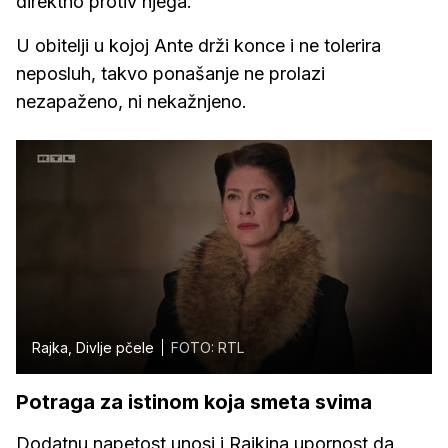
direktno protiv njega.
U obitelji u kojoj Ante drži konce i ne tolerira
neposluh, takvo ponašanje ne prolazi
nezapaženo, ni nekažnjeno.
Rajka, Divlje pčele
FOTO: RTL
Potraga za istinom koja smeta svima
Dodatnu napetost unosi i Rajkina upornost da