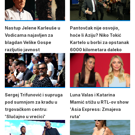
Nastup Jelene Karleuše u
Pantovčak nije osvojio,
Vodicama najavljen za
hoće li Aziju? Niko Tokić
blagdan Velike Gospe
Kartelo u borbi za opstanak
razljutio javnost
6000 kilometara daleko
Sergej Trifunović i supruga
Luna Valas i Katarina
pod sumnjom za krađu u
Mamić stižu u RTL-ov show
trgovačkom centru:
'Asia Express: Zmajeva
'Slučajno u vrećici'
ruta'