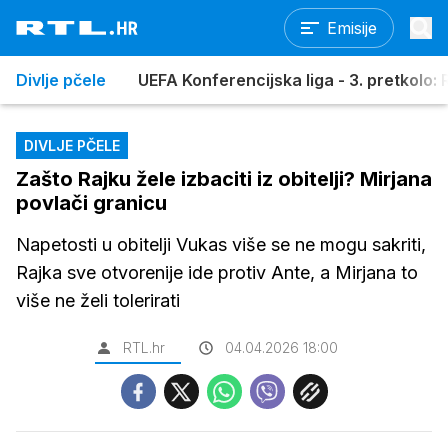
Emisije
Divlje pčele
UEFA Konferencijska liga - 3. pretkolo: R
DIVLJE PČELE
Zašto Rajku žele izbaciti iz obitelji? Mirjana
povlači granicu
Napetosti u obitelji Vukas više se ne mogu sakriti,
Rajka sve otvorenije ide protiv Ante, a Mirjana to
više ne želi tolerirati
RTL.hr
04.04.2026 18:00