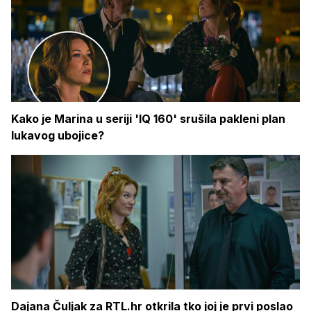
Kako je Marina u seriji 'IQ 160' srušila pakleni plan
lukavog ubojice?
Dajana Čuljak za RTL.hr otkrila tko joj je prvi poslao