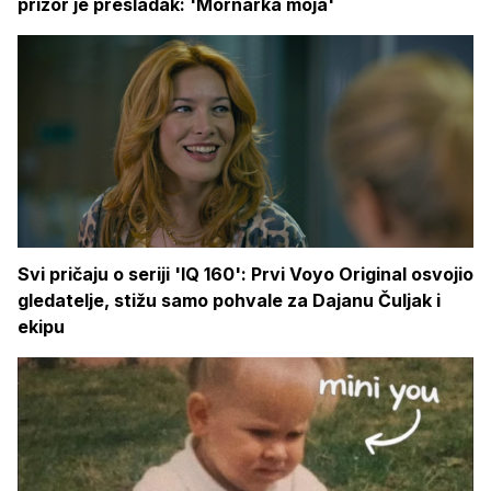
prizor je presladak: 'Mornarka moja'
Svi pričaju o seriji 'IQ 160': Prvi Voyo Original osvojio
gledatelje, stižu samo pohvale za Dajanu Čuljak i
ekipu