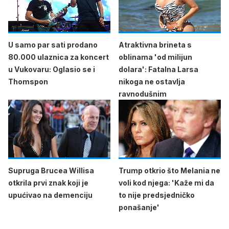
U samo par sati prodano
Atraktivna brineta s
80.000 ulaznica za koncert
oblinama 'od milijun
u Vukovaru: Oglasio se i
dolara': Fatalna Larsa
Thomspon
nikoga ne ostavlja
ravnodušnim
Supruga Brucea Willisa
Trump otkrio što Melania ne
otkrila prvi znak koji je
voli kod njega: 'Kaže mi da
upućivao na demenciju
to nije predsjedničko
ponašanje'