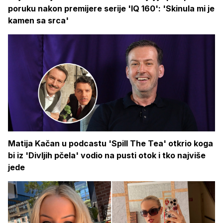
poruku nakon premijere serije 'IQ 160': 'Skinula mi je
kamen sa srca'
Matija Kačan u podcastu 'Spill The Tea' otkrio koga
bi iz 'Divljih pčela' vodio na pusti otok i tko najviše
jede