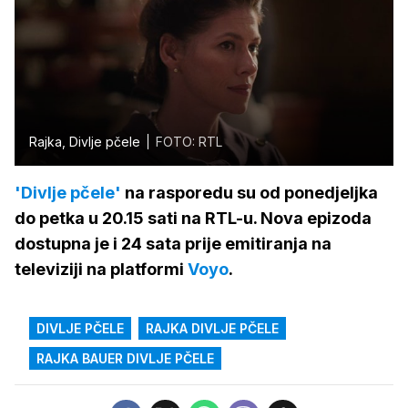
Rajka, Divlje pčele
FOTO: RTL
'Divlje pčele'
na rasporedu su od ponedjeljka
do petka u 20.15 sati na RTL-u. Nova epizoda
dostupna je i 24 sata prije emitiranja na
televiziji na platformi
Voyo
.
DIVLJE PČELE
RAJKA DIVLJE PČELE
RAJKA BAUER DIVLJE PČELE