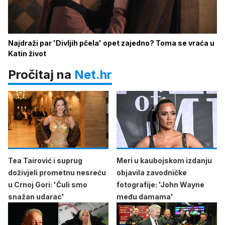
Najdraži par 'Divljih pčela' opet zajedno? Toma se vraća u
Katin život
Pročitaj na
Net.hr
Tea Tairović i suprug
Meri u kaubojskom izdanju
doživjeli prometnu nesreću
objavila zavodničke
u Crnoj Gori: 'Čuli smo
fotografije: 'John Wayne
snažan udarac'
među damama'