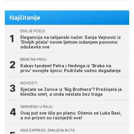
Najčitanije
DIVLJE PČELE
Elegancija na talijanski način: Sanja Vejnović iz
'Divljih pčela' novim ljetnim izdanjem ponovno
oduševila sve
BRAK NA PRVU
Kakav tandem! Petra i Hedviga iz 'Braka na
prvu' osvojile špicu: Podržale važno događanje
NOVOSTI
Sjećate se Zorice iz 'Big Brothera'? Preživjela je
kliničku smrt, a onda nestala bez traga
SKRIVENO U RAJU
Ovaj put sve išlo po planu: Oženio se Luka Basi,
a ovi prizori su raznježili sve!
ASIA EXPRESS: ZMAJEVA RUTA