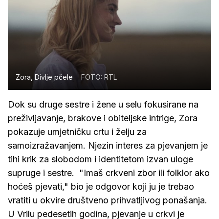
Zora, Divlje pčele
FOTO: RTL
Dok su druge sestre i žene u selu fokusirane na
preživljavanje, brakove i obiteljske intrige, Zora
pokazuje umjetničku crtu i želju za
samoizražavanjem. Njezin interes za pjevanjem je
tihi krik za slobodom i identitetom izvan uloge
supruge i sestre. "Imaš crkveni zbor ili folklor ako
hoćeš pjevati," bio je odgovor koji ju je trebao
vratiti u okvire društveno prihvatljivog ponašanja.
U Vrilu pedesetih godina, pjevanje u crkvi je