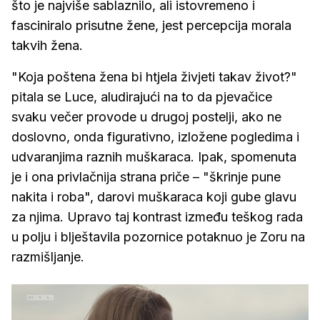
što je najviše sablaznilo, ali istovremeno i
fasciniralo prisutne žene, jest percepcija morala
takvih žena.
"Koja poštena žena bi htjela živjeti takav život?"
pitala se Luce, aludirajući na to da pjevačice
svaku večer provode u drugoj postelji, ako ne
doslovno, onda figurativno, izložene pogledima i
udvaranjima raznih muškaraca. Ipak, spomenuta
je i ona privlačnija strana priče – "škrinje pune
nakita i roba", darovi muškaraca koji gube glavu
za njima. Upravo taj kontrast između teškog rada
u polju i blještavila pozornice potaknuo je Zoru na
razmišljanje.