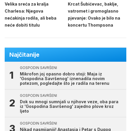
Velika sreća za kralja
Krcat Šubićevac, baklje,
Charlesa: Njegova
vatromet i gromoglasno
nećakinja rodila, ali beba
pjevanje: Ovako je bilo na
neće dobiti titulu
koncertu Thompsona
Najčitanije
GOSPODIN SAVRŠENI
Mikrofon joj opasno dobro stoji: Maja iz
'Gospodina Savršenog' iznenadila novim
potezom, pogledajte što je radila na terenu
GOSPODIN SAVRŠENI
Dok su mnogi sumnjali u njihove veze, oba para
iz 'Gospodina Savršenog' zajedno plove kroz
ljeto
GOSPODIN SAVRŠENI
Nikad nasmijaniji! Anastasia i Petar s Dugog