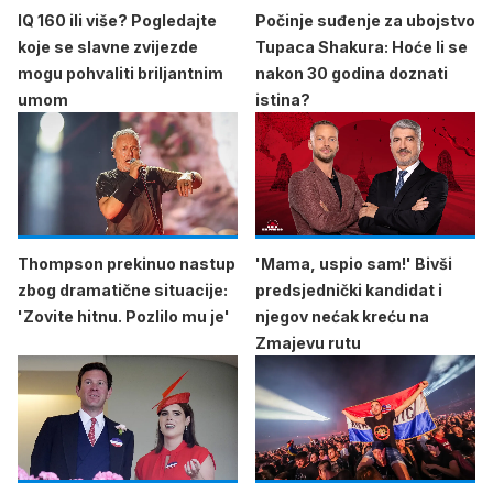
IQ 160 ili više? Pogledajte
Počinje suđenje za ubojstvo
koje se slavne zvijezde
Tupaca Shakura: Hoće li se
mogu pohvaliti briljantnim
nakon 30 godina doznati
umom
istina?
Thompson prekinuo nastup
'Mama, uspio sam!' Bivši
zbog dramatične situacije:
predsjednički kandidat i
'Zovite hitnu. Pozlilo mu je'
njegov nećak kreću na
Zmajevu rutu