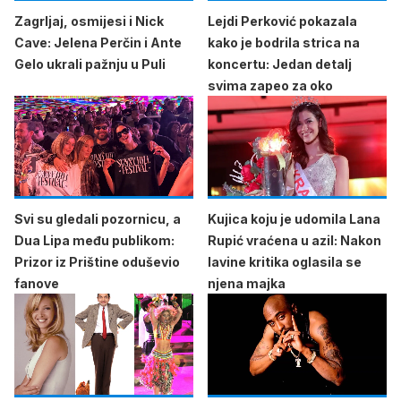
Zagrljaj, osmijesi i Nick
Lejdi Perković pokazala
Cave: Jelena Perčin i Ante
kako je bodrila strica na
Gelo ukrali pažnju u Puli
koncertu: Jedan detalj
svima zapeo za oko
Svi su gledali pozornicu, a
Kujica koju je udomila Lana
Dua Lipa među publikom:
Rupić vraćena u azil: Nakon
Prizor iz Prištine oduševio
lavine kritika oglasila se
fanove
njena majka