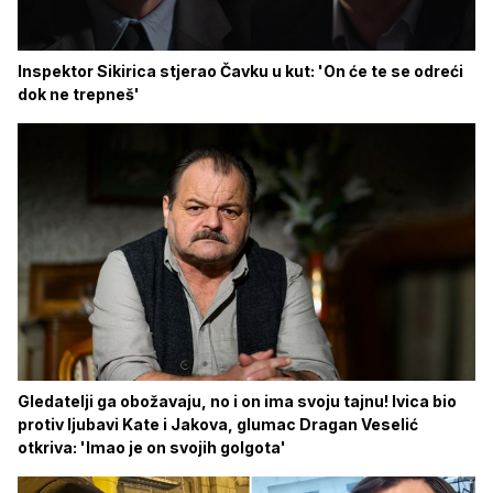
Inspektor Sikirica stjerao Čavku u kut: 'On će te se odreći
dok ne trepneš'
Gledatelji ga obožavaju, no i on ima svoju tajnu! Ivica bio
protiv ljubavi Kate i Jakova, glumac Dragan Veselić
otkriva: 'Imao je on svojih golgota'