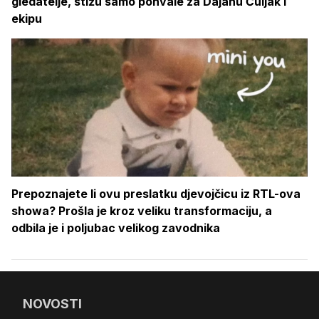
gledatelje, stižu samo pohvale za Dajanu Čuljak i
ekipu
Prepoznajete li ovu preslatku djevojčicu iz RTL-ova
showa? Prošla je kroz veliku transformaciju, a
odbila je i poljubac velikog zavodnika
NOVOSTI