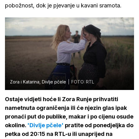
pobožnost, dok je pjevanje u kavani sramota.
Zora i Katarina, Divlje pčele
FOTO: RTL
Ostaje vidjeti hoće li Zora Runje prihvatiti
nametnuta ograničenja ili će njezin glas ipak
pronaći put do publike, makar i po cijenu osude
okoline.
'Divlje pčele'
pratite od ponedjeljka do
petka od 20:15 na RTL-u ili unaprijed na