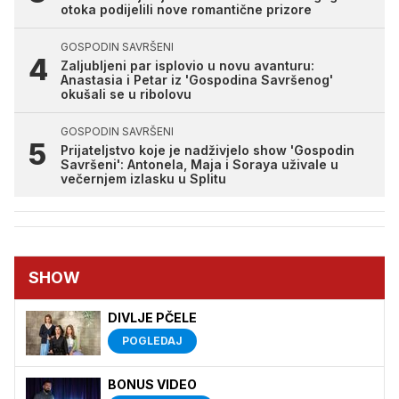
otoka podijelili nove romantične prizore
GOSPODIN SAVRŠENI
Zaljubljeni par isplovio u novu avanturu:
Anastasia i Petar iz 'Gospodina Savršenog'
okušali se u ribolovu
GOSPODIN SAVRŠENI
Prijateljstvo koje je nadživjelo show 'Gospodin
Savršeni': Antonela, Maja i Soraya uživale u
večernjem izlasku u Splitu
SHOW
DIVLJE PČELE
POGLEDAJ
BONUS VIDEO