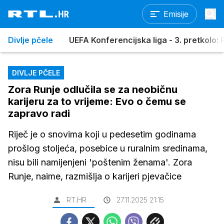
Emisije
Divlje pčele
UEFA Konferencijska liga - 3. pretkolo: R
DIVLJE PČELE
Zora Runje odlučila se za neobičnu
karijeru za to vrijeme: Evo o čemu se
zapravo radi
Riječ je o snovima koji u pedesetim godinama
prošlog stoljeća, posebice u ruralnim sredinama,
nisu bili namijenjeni 'poštenim ženama'. Zora
Runje, naime, razmišlja o karijeri pjevačice
RT.HR
27.11.2025 21:15