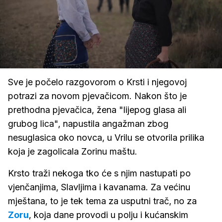
Loaded
:
100.00%
/
Upali
zvuk
Sve je počelo razgovorom o Krsti i njegovoj
potrazi za novom pjevačicom. Nakon što je
prethodna pjevačica, žena "lijepog glasa ali
grubog lica", napustila angažman zbog
nesuglasica oko novca, u Vrilu se otvorila prilika
koja je zagolicala Zorinu maštu.
Krsto traži nekoga tko će s njim nastupati po
vjenčanjima, Slavljima i kavanama. Za većinu
mještana, to je tek tema za usputni trač, no za
Zoru
, koja dane provodi u polju i kućanskim