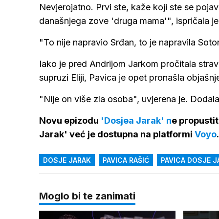
Nevjerojatno. Prvi ste, kaže koji ste se poja
današnjega zove 'druga mama'", ispričala j
"To nije napravio Srđan, to je napravila Soto
Iako je pred Andrijom Jarkom pročitala strav
supruzi Eliji, Pavica je opet pronašla objašnj
"Nije on više zla osoba", uvjerena je. Dodala
Novu epizodu
'Dosjea Jarak' n
e propusti
Jarak' već je dostupna na platformi
Voyo
.
DOSJE JARAK
PAVICA RAŠIĆ
PAVICA DOSJE J
Moglo bi te zanimati