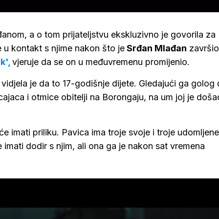
đanom, a o tom prijateljstvu ekskluzivno je govorila za
je u kontakt s njime nakon što je
Srđan Mlađan
završio
k',
vjeruje da se on u međuvremenu promijenio.
, vidjela je da to 17-godišnje dijete. Gledajući ga golog
ajaca i otmice obitelji na Borongaju, na um joj je doša
e imati priliku. Pavica ima troje svoje i troje udomljene
je imati dodir s njim, ali ona ga je nakon sat vremena