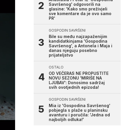
Savršenog' odgovorili na
glasine: 'Kako smo preživjeli
sve komentare da je ovo samo
PR'
GOSPODIN SAVRŠENI
Bile su među najzapaženijim
kandidatkinjama 'Gospodina
Savršenog', a Antonela i Maja i
danas njeguju posebno
prijateljstvo
OSTALO
OD VEČERAS NE PROPUSTITE
NOVU SEZONU 'MIRIŠE NA
LJUBAV': Donosimo sadržaj
svih ovotjednih epizoda!
GOSPODIN SAVRŠENI
Mia iz 'Gospodina Savršenog'
pobjegla s plaže u planinsku
avanturu i poručila: 'Jedna od
najboljih odluka!'