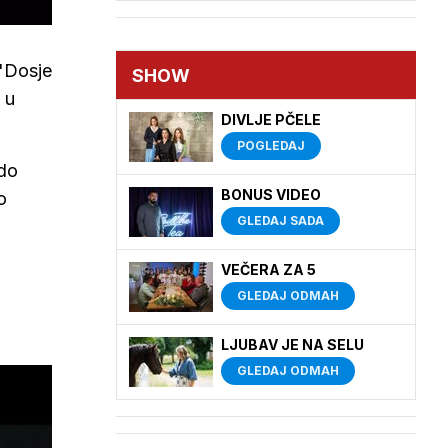
 'Dosje
SHOW
 u
DIVLJE PČELE
POGLEDAJ
 do
BONUS VIDEO
o
GLEDAJ SADA
VEČERA ZA 5
GLEDAJ ODMAH
LJUBAV JE NA SELU
GLEDAJ ODMAH