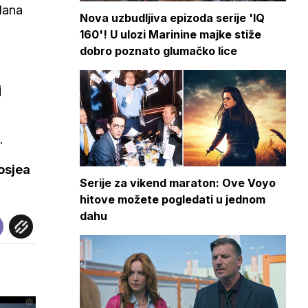
 dana
Nova uzbudljiva epizoda serije 'IQ
160'! U ulozi Marinine majke stiže
dobro poznato glumačko lice
j
.
osjea
Serije za vikend maraton: Ove Voyo
hitove možete pogledati u jednom
dahu