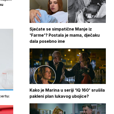
nu
Sjećate se simpatične Manje iz
'Farme'? Postala je mama, dječaku
dala posebno ime
Kako je Marina u seriji 'IQ 160' srušila
pakleni plan lukavog ubojice?
certu: