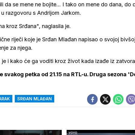
vili da se mene ne bojite... I tako on mene do dana, do
e u razgovoru s Andrijom Jarkom.
na kroz Srđana", naglasila je.
ične riječi koje je Srđan Mlađan napisao o svojoj bivšo
enje za njega.
 je i kako će ga voditi kroz život kada izađe iz zatvora
te svakog petka od 21.15 na RTL-u. Druga sezona 'D
ARAK
SRĐAN MLAĐAN