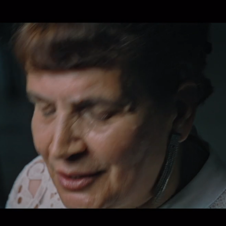
ded
:
.05%