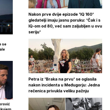
Nakon prve dvije epizode 'IQ 160'
gledatelji imaju jasnu poruku: 'Čak i s
IQ-om od 80, već sam zaljubljen u ovu
seriju'
e se
ale
Petra iz 'Braka na prvu' se oglasila
nakon incidenta u Međugorju: Jedna
rečenica privukla veliku pažnju
orović
čekujem