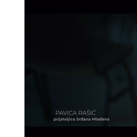
Loa
79