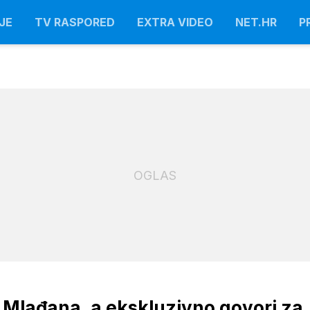
JE
TV RASPORED
EXTRA VIDEO
NET.HR
P
OGLAS
 Mlađana, a ekskluzivno govori za