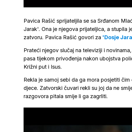
/
Upali
zvuk
Pavica Rašić sprijateljila se sa Srđanom Mla
Jarak'. Ona je njegova prijateljica, a stupila 
zatvoru. Pavica Rašić govori za
'Dosje Jara
Prateći njegov slučaj na televiziji i novinama
pasa tijekom privođenja nakon ubojstva polic
Križni put i Isus.
Rekla je samoj sebi da ga mora posjetiti čim ć
djece. Zatvorski čuvari rekli su joj da ne smi
razgovora pitala smije li ga zagrliti.