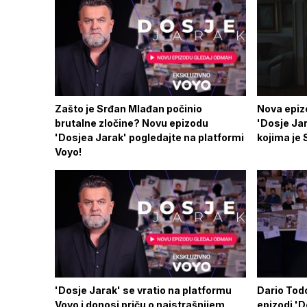
Zašto je Srđan Mlađan počinio
Nova epiz
brutalne zločine? Novu epizodu
'Dosje Jar
'Dosjea Jarak' pogledajte na platformi
kojima je 
Voyo!
'Dosje Jarak' se vratio na platformu
Dario Todo
Voyo i donosi priču o najstrašnijem
epizodi 'D