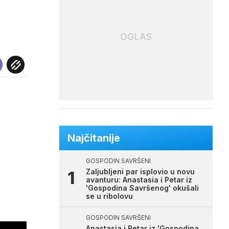
OGLAS
Najčitanije
GOSPODIN SAVRŠENI
Zaljubljeni par isplovio u novu
avanturu: Anastasia i Petar iz
'Gospodina Savršenog' okušali
se u ribolovu
GOSPODIN SAVRŠENI
Anastasia i Petar iz 'Gospodina