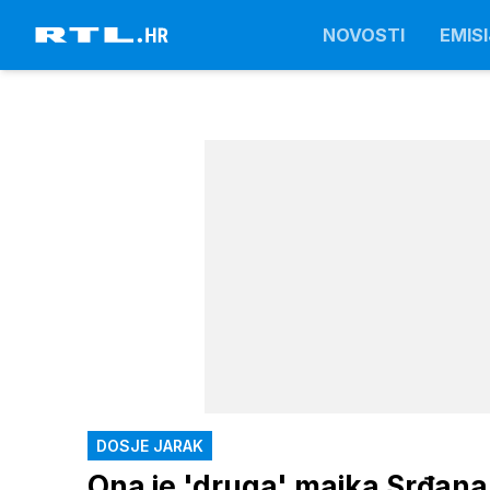
NOVOSTI
EMISI
DOSJE JARAK
Ona je 'druga' majka Srđana