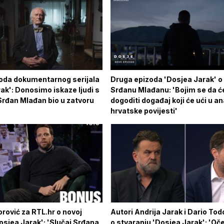
oda dokumentarnog serijala
Druga epizoda 'Dosjea Jarak' o
ak': Donosimo iskaze ljudi s
Srđanu Mlađanu: 'Bojim se da ć
Srđan Mlađan bio u zatvoru
dogoditi događaj koji će ući u an
hrvatske povijesti'
rović za RTL.hr o novoj
Autori Andrija Jarak i Dario Tod
osjea Jarak': 'Slučaj Srđana
o stvaranju 'Dosjea Jarak': 'O