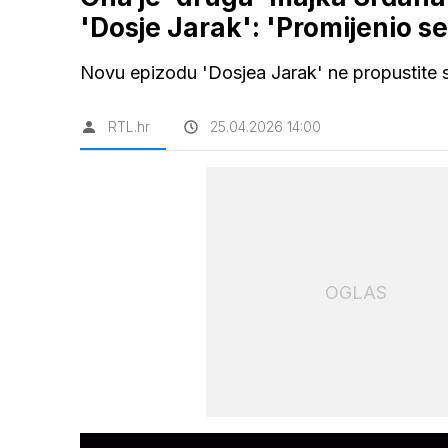
'Dosje Jarak': 'Promijenio se
Novu epizodu 'Dosjea Jarak' ne propustite 
RTL.hr
25.04.2026 14:00
OGLAS