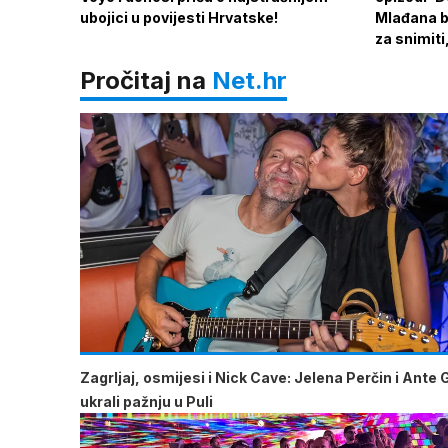
ubojici u povijesti Hrvatske!
Mlađana bi
za snimiti
Pročitaj na
Net.hr
Zagrljaj, osmijesi i Nick Cave: Jelena Perčin i Ante 
ukrali pažnju u Puli