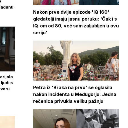
o
lađanu:
Nakon prve dvije epizode 'IQ 160'
gledatelji imaju jasnu poruku: 'Čak i s
IQ-om od 80, već sam zaljubljen u ovu
seriju'
rijala
ljudi s
Petra iz 'Braka na prvu' se oglasila
tvoru
nakon incidenta u Međugorju: Jedna
rečenica privukla veliku pažnju