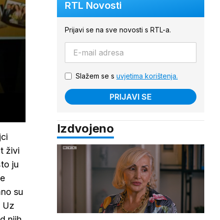
RTL Novosti
Prijavi se na sve novosti s RTL-a.
Slažem se s
uvjetima korištenja.
PRIJAVI SE
Izdvojeno
ci
t živi
to ju
je
mno su
. Uz
d njih