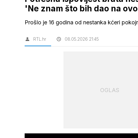
'Ne znam što bih dao na ovom
Prošlo je 16 godina od nestanka kćeri poko
RTL.hr
08.05.2026 21:45
OGLAS