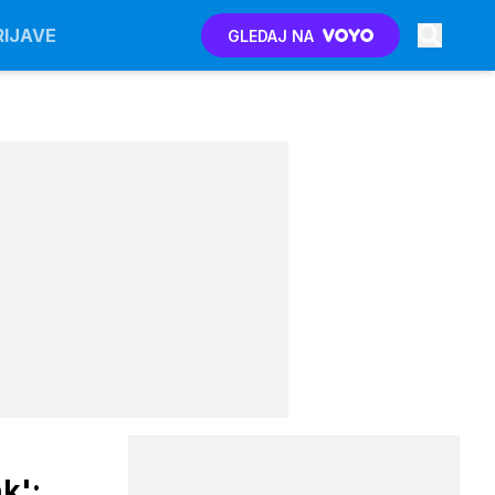
RIJAVE
GLEDAJ NA
k':