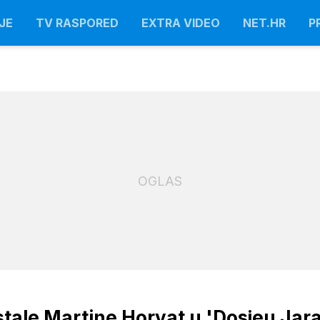
JE
TV RASPORED
EXTRA VIDEO
NET.HR
P
OGLAS
stale Martine Horvat u 'Dosjeu Jara