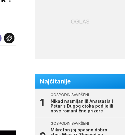
OGLAS
Najčitanije
GOSPODIN SAVRŠENI
Nikad nasmijaniji! Anastasia i
Petar s Dugog otoka podijelili
nove romantične prizore
GOSPODIN SAVRŠENI
Mikrofon joj opasno dobro
stoji: Maja iz 'Gospodina