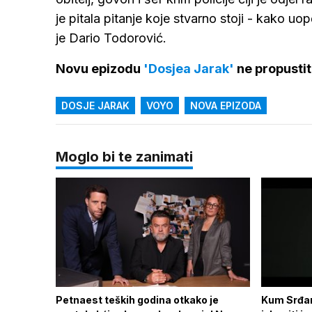
je pitala pitanje koje stvarno stoji - kako 
je Dario Todorović.
Novu epizodu
'Dosjea Jarak'
ne propustit
DOSJE JARAK
VOYO
NOVA EPIZODA
Moglo bi te zanimati
Petnaest teških godina otkako je
Kum Srđan