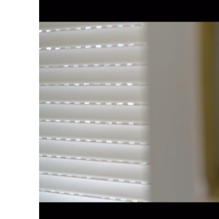
Loaded
:
69.19%