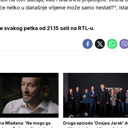
uopće netko u današnje vrijeme može samo nestati?", ist
e svakog petka od 21.15 sati na RTL-u.
a Mlađana: 'Ne mogu ga
Druga epizoda 'Dosjea Jarak' d