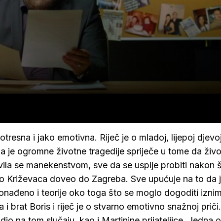
resna i jako emotivna. Riječ je o mladoj, lijepoj djevoj
 da je ogromne životne tragedije spriječe u tome da živo
bavila se manekenstvom, sve da se uspije probiti nakon š
o Križevaca doveo do Zagreba. Sve upućuje na to da 
 pronađeno i teorije oko toga što se moglo dogoditi izni
i brat Boris i riječ je o stvarno emotivno snažnoj priči
 radio na tom slučaju, kao i Martinine prijateljice. Jedna o