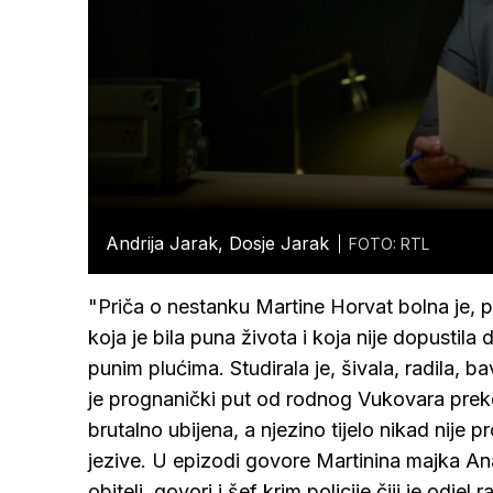
Andrija Jarak, Dosje Jarak
FOTO: RTL
"Priča o nestanku Martine Horvat bolna je, pot
koja je bila puna života i koja nije dopustila
punim plućima. Studirala je, šivala, radila, 
je prognanički put od rodnog Vukovara prek
brutalno ubijena, a njezino tijelo nikad nije
jezive. U epizodi govore Martinina majka Ana 
obitelj, govori i šef krim policije čiji je odjel