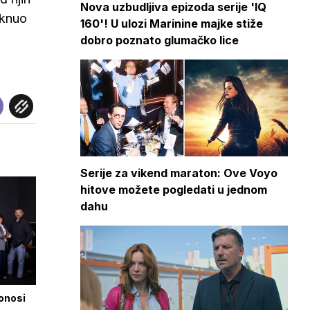
Nova uzbudljiva epizoda serije 'IQ
aknuo
160'! U ulozi Marinine majke stiže
dobro poznato glumačko lice
Serije za vikend maraton: Ove Voyo
hitove možete pogledati u jednom
dahu
onosi