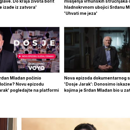
 glave. Do kraja života borit
mišljenja vrhunskih stručnjaka 
e izađe iz zatvora'
hladnokrvnom ubojici Srđanu M
'Uhvati me jeza'
Srđan Mlađan počinio
Nova epizoda dokumentarnog se
zločine? Novu epizodu
'Dosje Jarak': Donosimo iskaze 
rak' pogledajte na platformi
kojima je Srđan Mlađan bio u za