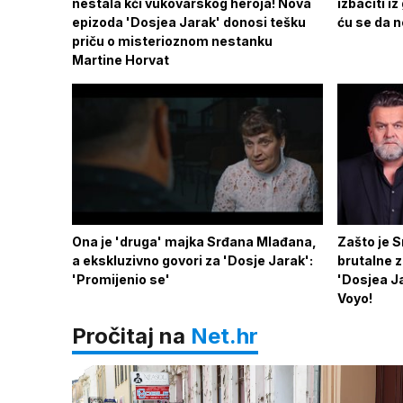
nestala kći vukovarskog heroja! Nova
izbaciti iz
epizoda 'Dosjea Jarak' donosi tešku
ću se da n
priču o misterioznom nestanku
Martine Horvat
Ona je 'druga' majka Srđana Mlađana,
Zašto je 
a ekskluzivno govori za 'Dosje Jarak':
brutalne 
'Promijenio se'
'Dosjea Ja
Voyo!
Pročitaj na
Net.hr