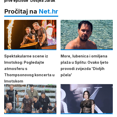
prve epizode 'Dosjea Jarak'
Pročitaj na
Net.hr
Spektakularne scene iz
More, lubenica i omiljena
Imotskog: Pogledajte
plaža u Splitu: Ovako ljeto
atmosferu s
provodi zvijezda 'Divljih
Thompsonovog koncerta u
pčela'
Imotskom