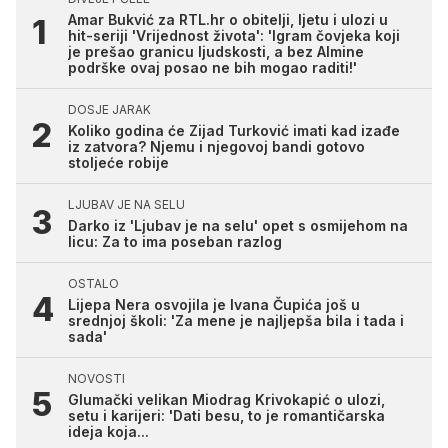
Amar Bukvić za RTL.hr o obitelji, ljetu i ulozi u
hit-seriji 'Vrijednost života': 'Igram čovjeka koji
je prešao granicu ljudskosti, a bez Almine
podrške ovaj posao ne bih mogao raditi!'
DOSJE JARAK
Koliko godina će Zijad Turković imati kad izađe
iz zatvora? Njemu i njegovoj bandi gotovo
stoljeće robije
LJUBAV JE NA SELU
Darko iz 'Ljubav je na selu' opet s osmijehom na
licu: Za to ima poseban razlog
OSTALO
Lijepa Nera osvojila je Ivana Čupića još u
srednjoj školi: 'Za mene je najljepša bila i tada i
sada'
NOVOSTI
Glumački velikan Miodrag Krivokapić o ulozi,
setu i karijeri: 'Dati besu, to je romantičarska
ideja koja...