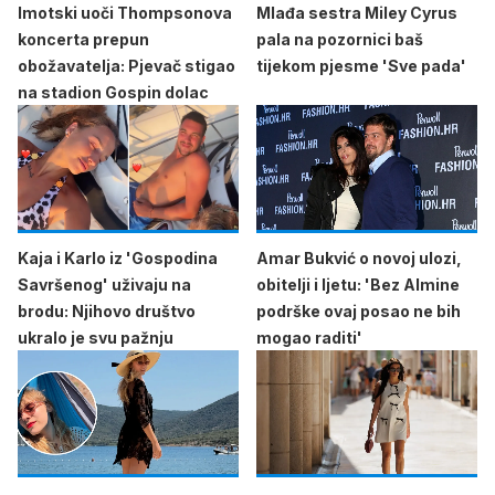
Imotski uoči Thompsonova
Mlađa sestra Miley Cyrus
koncerta prepun
pala na pozornici baš
obožavatelja: Pjevač stigao
tijekom pjesme 'Sve pada'
na stadion Gospin dolac
Kaja i Karlo iz 'Gospodina
Amar Bukvić o novoj ulozi,
Savršenog' uživaju na
obitelji i ljetu: 'Bez Almine
brodu: Njihovo društvo
podrške ovaj posao ne bih
ukralo je svu pažnju
mogao raditi'