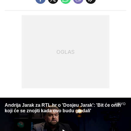
OGLAS
Andrija Jarak za RTL.hr o 'Dosjeu Jarak': 'Bit će onih
koji će se znojiti kada ovo budu gledali'