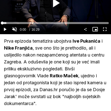
Gledaj
Loaded
:
4.03%
Current
0:00
/
Duration
16:29
Gledaj
Upali
Slika
Cijel
zvuk
u
zasl
slici
Time
Prva epizoda tematizira ubojstva
Ive Pukanića
i
Nike Franjića
, sve ono što je prethodilo, ali i
uslijedilo nakon nezapamćenog atentata u centru
Zagreba. A oduševila je one koji su je već imali
priliku ekskluzivno pogledati. Bivši
glasnogovornik Vlade
Ratko Maček
, ujedno i
jedan od protagonista koji je stao ispred kamera u
prvoj epizodi, za Danas.hr poručio je da se Dosje
Jarak' može svrstati uz bok "najboljih svjetskih
dokumentarca".