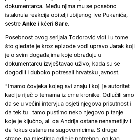
dokumentarca. Među njima mu se posebno
istaknula reakcija obitelji ubijenog Ive Pukanića,
sestre
Anke
i kćeri
Sare
.
Posebnost ovog serijala Todorović vidi i u tome
što gledatelje kroz epizode vodi upravo Jarak koji
je o svim događajima koje obrađuju u
dokumentarcu izvještavao uživo, kada su se
dogodili i duboko potresali hrvatsku javnost.
"Imamo čovjeka kojeg svi znaju i koji je autoritet
kad je riječ o temama iz crne kronike. Odlučili smo
da se u većini intervjua osjeti njegova prisutnost i
da tek tu i tamo pustimo neko njegovo pitanje
koje je ključno, ali da Andrija ostane nenametljiv i
da fokus ostane na sugovornicima. S druge
strane, na mjestima gdje je potrebno, on kao