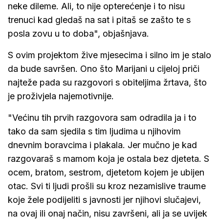
neke dileme. Ali, to nije opterećenje i to nisu
trenuci kad gledaš na sat i pitaš se zašto te s
posla zovu u to doba", objašnjava.
S ovim projektom žive mjesecima i silno im je stalo
da bude savršen. Ono što Marijani u cijeloj priči
najteže pada su razgovori s obiteljima žrtava, što
je proživjela najemotivnije.
"Većinu tih prvih razgovora sam odradila ja i to
tako da sam sjedila s tim ljudima u njihovim
dnevnim boravcima i plakala. Jer mučno je kad
razgovaraš s mamom koja je ostala bez djeteta. S
ocem, bratom, sestrom, djetetom kojem je ubijen
otac. Svi ti ljudi prošli su kroz nezamislive traume
koje žele podijeliti s javnosti jer njihovi slučajevi,
na ovaj ili onaj način, nisu završeni, ali ja se uvijek