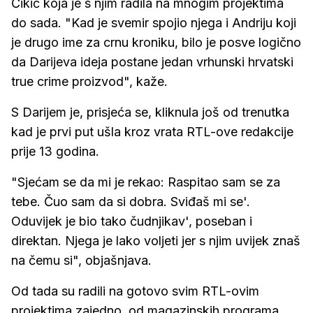
Čikić koja je s njim radila na mnogim projektima
do sada. "Kad je svemir spojio njega i Andriju koji
je drugo ime za crnu kroniku, bilo je posve logično
da Darijeva ideja postane jedan vrhunski hrvatski
true crime proizvod", kaže.
S Darijem je, prisjeća se, kliknula još od trenutka
kad je prvi put ušla kroz vrata RTL-ove redakcije
prije 13 godina.
"Sjećam se da mi je rekao: Raspitao sam se za
tebe. Čuo sam da si dobra. Sviđaš mi se'.
Oduvijek je bio tako čudnjikav', poseban i
direktan. Njega je lako voljeti jer s njim uvijek znaš
na čemu si", objašnjava.
Od tada su radili na gotovo svim RTL-ovim
projektima zajedno, od magazinskih programa,