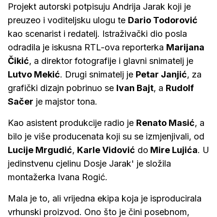
Projekt autorski potpisuju Andrija Jarak koji je
preuzeo i voditeljsku ulogu te
Dario Todorović
kao scenarist i redatelj. Istraživački dio posla
odradila je iskusna RTL-ova reporterka
Marijana
Čikić
, a direktor fotografije i glavni snimatelj je
Lutvo Mekić
. Drugi snimatelj je
Petar Janjić
, za
grafički dizajn pobrinuo se
Ivan Bajt
, a
Rudolf
Sačer
je majstor tona.
Kao asistent produkcije radio je
Renato Masić
, a
bilo je više producenata koji su se izmjenjivali, od
Lucije Mrgudić
,
Karle Vidović
do
Mire Lujića
. U
jedinstvenu cjelinu Dosje Jarak' je složila
montažerka Ivana Rogić.
Mala je to, ali vrijedna ekipa koja je isproducirala
vrhunski proizvod. Ono što je čini posebnom,