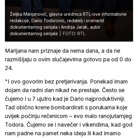
Željka Marijanović, glavna urednica RTL-ove informativne
redakcije, Dario Todorović, redatelj i scenarist
dokumentarnog serijala i Andrija Jarak, autor
dokumentarnog serijala
FOTO: RTL
Marijana nam priznaje da nema dana, a da ne
razmišljaju o ovim slučajevima gotovo pa od 0 do
24.
"I ovo govorim bez pretjerivanja. Ponekad imam
dojam da radni dan nikad ne prestaje. Često se
čujemo i u 7 ujutro kad je Dario najproduktivniji.
Tad obično krene bombardirati s porukama koje
uvijek počinju rečenicom – evo malo ranojutarnjeg
Todora. Čujemo se i navečer i vikendima, kad god
nam padne na pamet neka ideja ili kad imamo