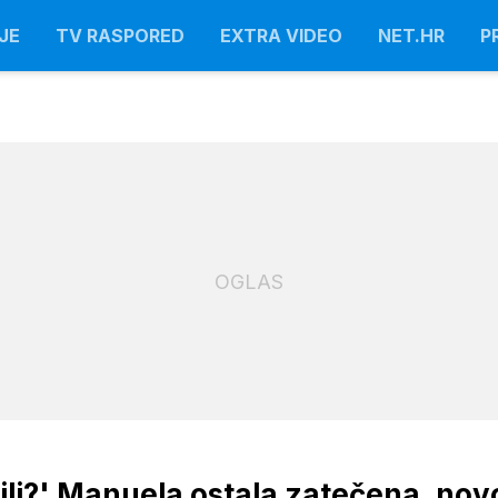
JE
TV RASPORED
EXTRA VIDEO
NET.HR
P
OGLAS
t ili?' Manuela ostala zatečena, nov