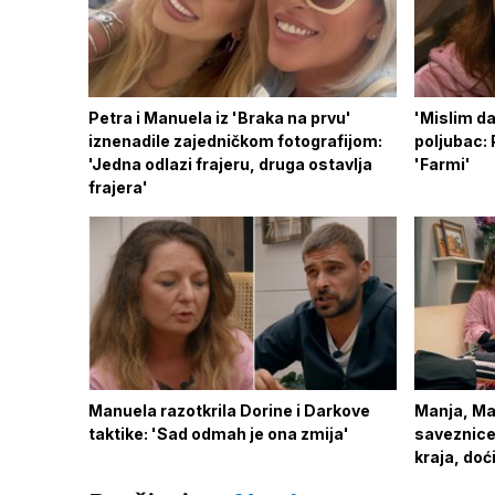
Petra i Manuela iz 'Braka na prvu'
'Mislim da 
iznenadile zajedničkom fotografijom:
poljubac: 
'Jedna odlazi frajeru, druga ostavlja
'Farmi'
frajera'
Manuela razotkrila Dorine i Darkove
Manja, Ma
taktike: 'Sad odmah je ona zmija'
saveznice
kraja, doć