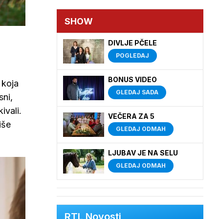
SHOW
DIVLJE PČELE
POGLEDAJ
BONUS VIDEO
, koja
GLEDAJ SADA
sni,
ivali.
VEČERA ZA 5
iše
GLEDAJ ODMAH
LJUBAV JE NA SELU
GLEDAJ ODMAH
RTL Novosti