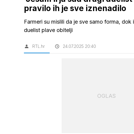
pravilo ih je sve iznenadilo
Farmeri su mislili da je sve samo forma, dok 
duelist plave obitelji
RTL.hr
24.07.2025 20:40
OGLAS