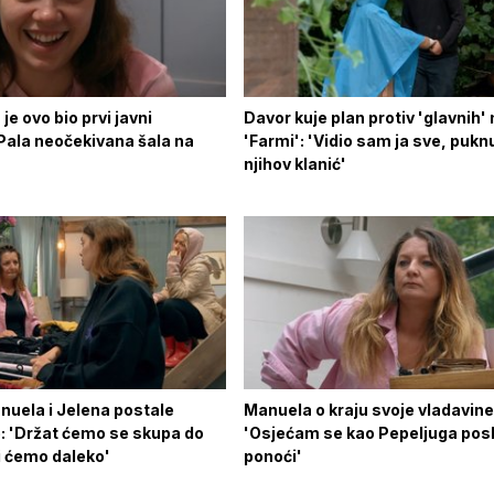
je ovo bio prvi javni
Davor kuje plan protiv 'glavnih'
Pala neočekivana šala na
'Farmi': 'Vidio sam ja sve, pukn
njihov klanić'
nuela i Jelena postale
Manuela o kraju svoje vladavine
: 'Držat ćemo se skupa do
'Osjećam se kao Pepeljuga posl
i ćemo daleko'
ponoći'