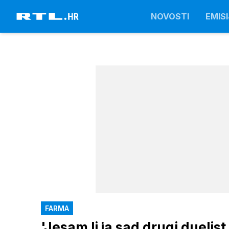
NOVOSTI
EMISI
FARMA
'Jesam li ja sad drugi duelis