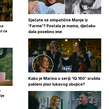
Sjećate se simpatične Manje iz
'Farme'? Postala je mama, dječaku
 na
ut će
dala posebno ime
Kako je Marina u seriji 'IQ 160' srušila
pakleni plan lukavog ubojice?
:
ije