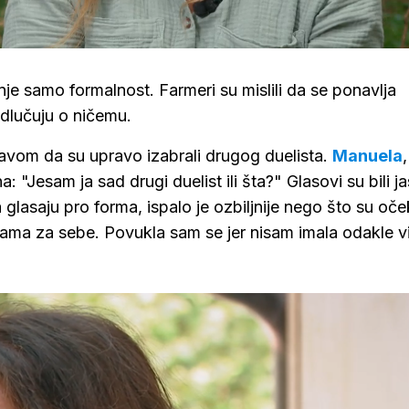
Loaded
:
100.00%
anje samo formalnost. Farmeri su mislili da se ponavlja
odlučuju o ničemu.
bjavom da su upravo izabrali drugog duelista.
Manuela
: "Jesam ja sad drugi duelist ili šta?" Glasovi su bili ja
da glasaju pro forma, ispalo je ozbiljnije nego što su oček
sama za sebe. Povukla sam se jer nisam imala odakle v