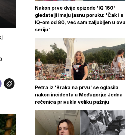
Nakon prve dvije epizode 'IQ 160'
gledatelji imaju jasnu poruku: 'Čak i s
IQ-om od 80, već sam zaljubljen u ovu
seriju'
oj
a
Petra iz 'Braka na prvu' se oglasila
nakon incidenta u Međugorju: Jedna
rečenica privukla veliku pažnju