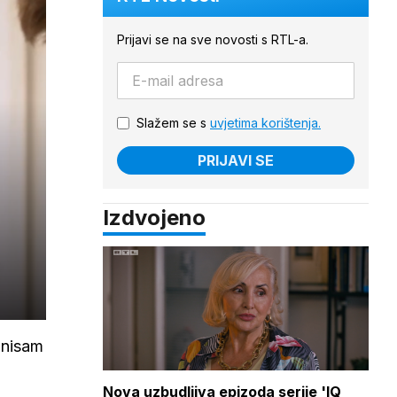
Prijavi se na sve novosti s RTL-a.
Slažem se s
uvjetima korištenja.
PRIJAVI SE
Izdvojeno
, nisam
Nova uzbudljiva epizoda serije 'IQ