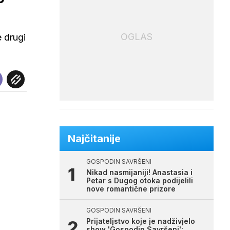
OGLAS
e drugi
Najčitanije
GOSPODIN SAVRŠENI
Nikad nasmijaniji! Anastasia i
Petar s Dugog otoka podijelili
nove romantične prizore
GOSPODIN SAVRŠENI
Prijateljstvo koje je nadživjelo
show 'Gospodin Savršeni':