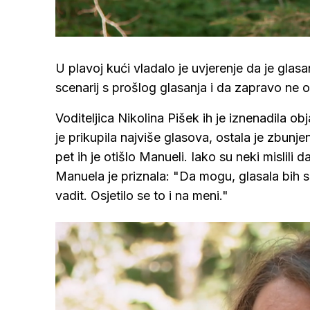
/
Upali
zvuk
U plavoj kući vladalo je uvjerenje da je glas
scenarij s prošlog glasanja i da zapravo ne 
Voditeljica Nikolina Pišek ih je iznenadila o
je prikupila najviše glasova, ostala je zbunjena
pet ih je otišlo Manueli. Iako su neki mislili 
Manuela je priznala: "Da mogu, glasala bih 
vadit. Osjetilo se to i na meni."