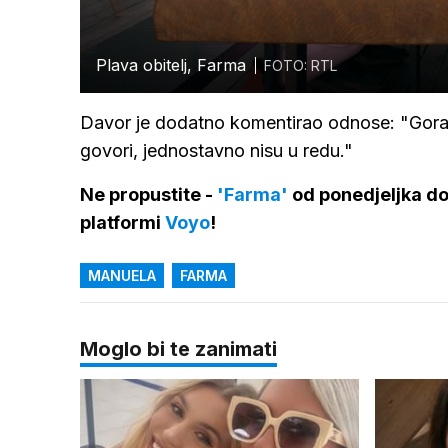
Plava obitelj, Farma
FOTO: RTL
Davor je dodatno komentirao odnose: "Goran 
govori, jednostavno nisu u redu."
Ne propustite -
'Farma'
od ponedjeljka do
platformi
Voyo
!
MANUELA
FARMA
Moglo bi te zanimati