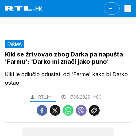
FARMA
Kiki se žrtvovao zbog Darka pa napušta
'Farmu': 'Darko mi znači jako puno'
Kiki je odlučio odustati od 'Farme' kako bi Darko
ostao
RTL.hr
17.06.2025 14:00