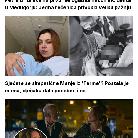
Petra iz 'Braka na prvu' se oglasila nakon incidenta
u Međugorju: Jedna rečenica privukla veliku pažnju
Sjećate se simpatične Manje iz 'Farme'? Postala je
mama, dječaku dala posebno ime