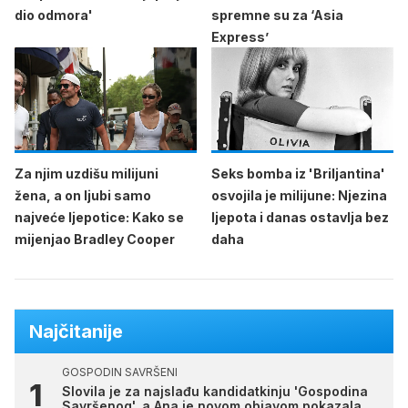
dio odmora'
spremne su za ‘Asia
Express’
Za njim uzdišu milijuni
Seks bomba iz 'Briljantina'
žena, a on ljubi samo
osvojila je milijune: Njezina
najveće ljepotice: Kako se
ljepota i danas ostavlja bez
mijenjao Bradley Cooper
daha
Najčitanije
GOSPODIN SAVRŠENI
Slovila je za najslađu kandidatkinju 'Gospodina
Savršenog', a Ana je novom objavom pokazala