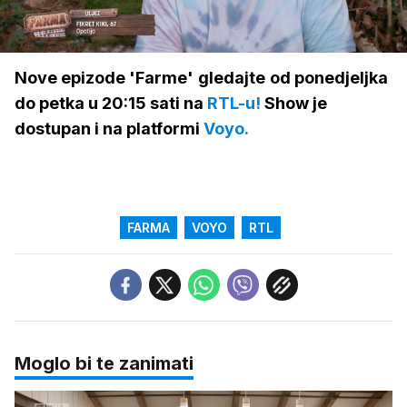
Loaded
:
100.00%
/
Upali
zvuk
Nove epizode 'Farme'
gledajte
od ponedjeljka
do petka u 20:15 sati na
RTL-u!
Show je
dostupan i na platformi
Voyo.
FARMA
VOYO
RTL
Moglo bi te zanimati