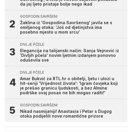
da joj ljeto pristaje bolje nego ikad
GOSPODIN SAVRŠENI
Žaklina iz 'Gospodina Savršenog' javila se s
omiljenog otoka: 'Još od djetinjstva ima
posebno mjesto u mom srcu'
DIVLJE PČELE
Elegancija na talijanski način: Sanja Vejnović iz
'Divljih pčela' novim ljetnim izdanjem ponovno
oduševila sve
DIVLJE PČELE
Amar Bukvić za RTL.hr o obitelji, ljetu i ulozi u
hit-seriji 'Vrijednost života': 'Igram čovjeka koji
je prešao granicu ljudskosti, a bez Almine
podrške ovaj posao ne bih mogao raditi!'
GOSPODIN SAVRŠENI
Nikad nasmijaniji! Anastasia i Petar s Dugog
otoka podijelili nove romantične prizore