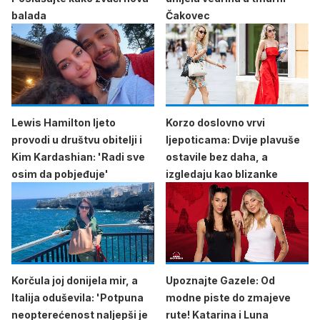
balada
Čakovec
Lewis Hamilton ljeto
Korzo doslovno vrvi
provodi u društvu obitelji i
ljepoticama: Dvije plavuše
Kim Kardashian: 'Radi sve
ostavile bez daha, a
osim da pobjeđuje'
izgledaju kao blizanke
Korčula joj donijela mir, a
Upoznajte Gazele: Od
Italija oduševila: 'Potpuna
modne piste do zmajeve
neopterećenost naljepši je
rute! Katarina i Luna