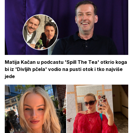
Matija Kačan u podcastu 'Spill The Tea' otkrio koga
bi iz 'Divljih pčela' vodio na pusti otok i tko najviše
jede