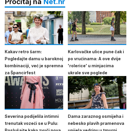
Pročitaj na
Net.hr
Kakav retro šarm:
Karlovačke ulice pune čak i
Pogledajte damu u baroknoj
po vrućinama: A ove dvije
kombinaciji, već je spremna
'rolerice' u minjacima
za Špancirfest
ukrale sve poglede
Severina podijelila intimni
Dama zaraznog osmijeha i
trenutak vozeći se u Pulu:
nebesko plavih pramenova
Poslušajte kako zvuči nova
unijela vedrinu u tmurni