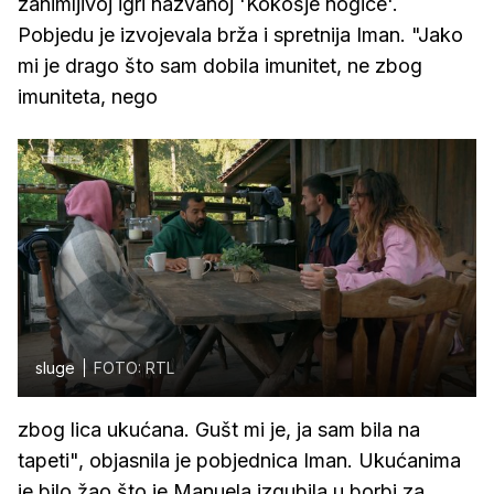
zanimljivoj igri nazvanoj 'Kokošje nogice'.
Pobjedu je izvojevala brža i spretnija Iman. "Jako
mi je drago što sam dobila imunitet, ne zbog
imuniteta, nego
sluge
FOTO: RTL
zbog lica ukućana. Gušt mi je, ja sam bila na
tapeti", objasnila je pobjednica Iman. Ukućanima
je bilo žao što je Manuela izgubila u borbi za