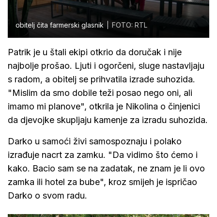
obitelj čita farmerski glasnik
FOTO: RTL
Patrik je u štali ekipi otkrio da doručak i nije
najbolje prošao. Ljuti i ogorčeni, sluge nastavljaju
s radom, a obitelj se prihvatila izrade suhozida.
"Mislim da smo dobile teži posao nego oni, ali
imamo mi planove", otkrila je Nikolina o činjenici
da djevojke skupljaju kamenje za izradu suhozida.
Darko u samoći živi samospoznaju i polako
izrađuje nacrt za zamku. "Da vidimo što ćemo i
kako. Bacio sam se na zadatak, ne znam je li ovo
zamka ili hotel za bube", kroz smijeh je ispričao
Darko o svom radu.