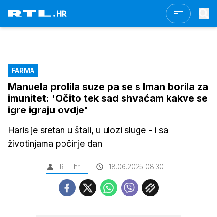
FARMA
Manuela prolila suze pa se s Iman borila za
imunitet: 'Očito tek sad shvaćam kakve se
igre igraju ovdje'
Haris je sretan u štali, u ulozi sluge - i sa
životinjama počinje dan
RTL.hr
18.06.2025 08:30