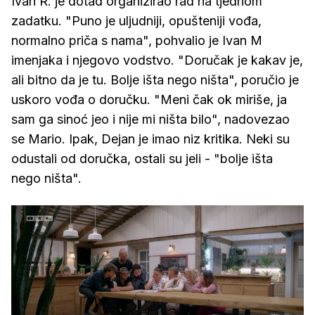
Ivan R. je dotad organizirao rad na tjednom
zadatku. "Puno je uljudniji, opušteniji vođa,
normalno priča s nama", pohvalio je Ivan M
imenjaka i njegovo vodstvo. "Doručak je kakav je,
ali bitno da je tu. Bolje išta nego ništa", poručio je
uskoro vođa o doručku. "Meni čak ok miriše, ja
sam ga sinoć jeo i nije mi ništa bilo", nadovezao
se Mario. Ipak, Dejan je imao niz kritika. Neki su
odustali od doručka, ostali su jeli - "bolje išta
nego ništa".