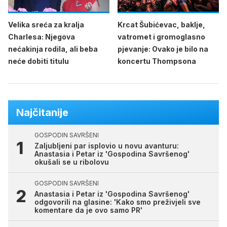
Velika sreća za kralja
Krcat Šubićevac, baklje,
Charlesa: Njegova
vatromet i gromoglasno
nećakinja rodila, ali beba
pjevanje: Ovako je bilo na
neće dobiti titulu
koncertu Thompsona
Najčitanije
GOSPODIN SAVRŠENI
Zaljubljeni par isplovio u novu avanturu:
Anastasia i Petar iz 'Gospodina Savršenog'
okušali se u ribolovu
GOSPODIN SAVRŠENI
Anastasia i Petar iz 'Gospodina Savršenog'
odgovorili na glasine: 'Kako smo preživjeli sve
komentare da je ovo samo PR'