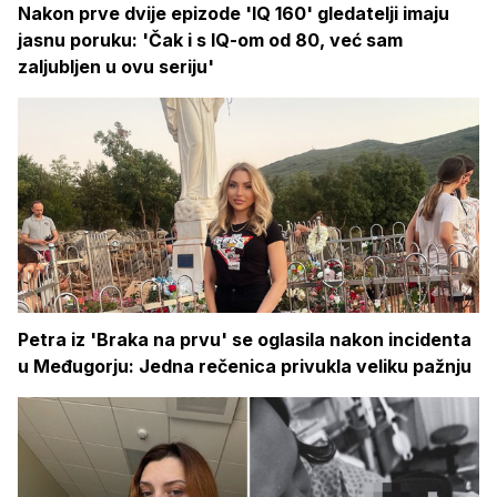
Nakon prve dvije epizode 'IQ 160' gledatelji imaju
jasnu poruku: 'Čak i s IQ-om od 80, već sam
zaljubljen u ovu seriju'
Petra iz 'Braka na prvu' se oglasila nakon incidenta
u Međugorju: Jedna rečenica privukla veliku pažnju