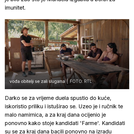
imunitet.
vođa obitelji se zali slugama
FOTO: RTL
Darko se za vrijeme duela spustio do kuće,
iskoristio priliku i istuširao se. Uzeo je i ručnik te
malo namirnica, a za kraj dana ocijenio je
ponovno kako stoje kandidati 'Farme'. Kandidati
su se za kraj dana bacili ponovno na izradu