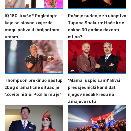
IQ 160 ili više? Pogledajte
Počinje suđenje za ubojstvo
koje se slavne zvijezde
Tupaca Shakura: Hoće li se
mogu pohvaliti briljantnim
nakon 30 godina doznati
umom
istina?
Thompson prekinuo nastup
'Mama, uspio sam!' Bivši
zbog dramatične situacije:
predsjednički kandidat i
'Zovite hitnu. Pozlilo mu je'
njegov nećak kreću na
Zmajevu rutu