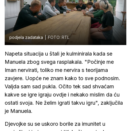
podjela zadataka
FOTO: RTL
Napeta situacija u štali je kulminirala kada se
Manuela zbog svega rasplakala. "Počinje me
Iman nervirati, toliko me nervira s teorijama
zavjere. Uopće ne znam kako to sve podnosim.
Valjda sam sad pukla. Očito tek sad shvaćam
kakve se igre igraju ovdje i nekako mislim da ću
ostati svoja. Ne želim igrati takvu igru", zaključila
je Manuela.
Djevojke su se uskoro borile za imunitet u