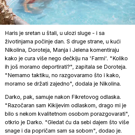
Loaded
:
100.00%
/
Upali
zvuk
Haris je sretan u štali, u ulozi sluge - i sa
životinjama počinje dan. S druge strane, u kući
Nikolina, Doroteja, Manja i Jelena komentiraju
kako je cura više nego dečkiju na 'Farmi'. "Koliko
ih još moramo deportirati?", zapitala se Doroteja.
"Nemamo taktiku, no razgovaramo što i kako,
moramo se držati zajedno", dodala je Nikolina.
Darko, pak, samuje nakon Fikretovog odlaska.
"Razočaran sam Kikijevim odlaskom, drago mi je
bilo s nekom kvalitetnom osobom porazgovarati",
otkrio je Darko. "Gledat ću da sebi dajem što više
snage i da popričam sam sa sobom", dodao je.