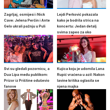
Zagrljaj, osmijesi i Nick
Lejdi Perković pokazala
Cave: Jelena Perčin i Ante
kako je bodrila strica na
Gelo ukrali pažnju u Puli
koncertu: Jedan detalj
svima zapeo za oko
Svi su gledali pozornicu, a
Kujica koju je udomila Lana
Dua Lipa među publikom:
Rupić vraćena u azil: Nakon
Prizor iz Prištine oduševio
lavine kritika oglasila se
fanove
njena majka