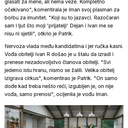
glasati za mene, ali nema veze. Kompletno
očekivano", komentirala je Iman svoj plasman za
borbu za imunitet. "Koji su to jazavci. Razočaran
sam i ljut što moji 'prijatelji' Dejan i Ivan me se
nisu ni sjetili", otkrio je Patrik.
Nervoza vlada među kandidatima i jer ručka kasni.
Vođa obitelji Ivan R došao je u štalu da izradi i
prenese nezadovoljstvo članova obitelji. "Svi
jedemo istu hranu, nismo se žalili. Velika obitelj
izigrava cirkus", komentirao je Patrik. "On samo
dođe kad treba nešto reći, izgubljen je, on nije
vođa, samo prenosi", ocijenila je vođu Iman.