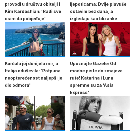
provodi u društvu obitelji i
ljepoticama: Dvije plavuše
Kim Kardashian: 'Radi sve
ostavile bez daha, a
osim da pobjeđuje'
izgledaju kao blizanke
Korčula joj donijela mir, a
Upoznajte Gazele: Od
Italija oduševila: 'Potpuna
modne piste do zmajeve
neopterećenost naljepši je
rute! Katarina i Luna
dio odmora'
spremne su za ‘Asia
Express’