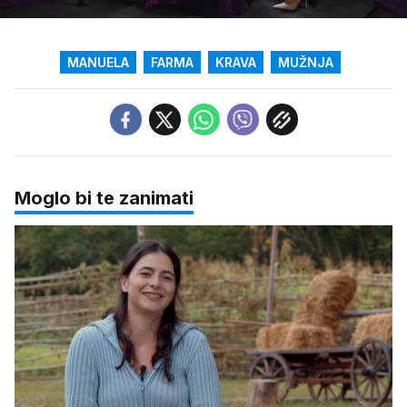
/
Upali
zvuk
MANUELA
FARMA
KRAVA
MUŽNJA
Moglo bi te zanimati