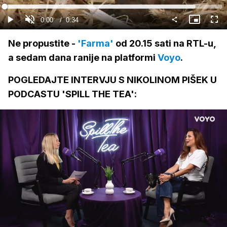
Gledaj
Loaded
:
87.77%
Current
0:00
/
Duration
0:34
Gledaj
Upali
Slika
Cijel
zvuk
u
zasl
slici
Time
Ne propustite -
'Farma'
od 20.15 sati na RTL-u,
a sedam dana ranije na platformi
Voyo
.
POGLEDAJTE INTERVJU S NIKOLINOM PIŠEK U
PODCASTU 'SPILL THE TEA':
Loaded
:
2.29%