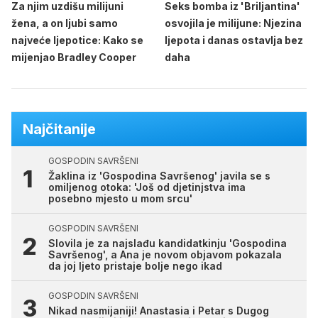
Za njim uzdišu milijuni
Seks bomba iz 'Briljantina'
žena, a on ljubi samo
osvojila je milijune: Njezina
najveće ljepotice: Kako se
ljepota i danas ostavlja bez
mijenjao Bradley Cooper
daha
Najčitanije
GOSPODIN SAVRŠENI
Žaklina iz 'Gospodina Savršenog' javila se s
omiljenog otoka: 'Još od djetinjstva ima
posebno mjesto u mom srcu'
GOSPODIN SAVRŠENI
Slovila je za najslađu kandidatkinju 'Gospodina
Savršenog', a Ana je novom objavom pokazala
da joj ljeto pristaje bolje nego ikad
GOSPODIN SAVRŠENI
Nikad nasmijaniji! Anastasia i Petar s Dugog