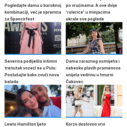
Pogledajte damu u baroknoj
po vrućinama: A ove dvije
kombinaciji, već je spremna
'rolerice' u minjacima
za Špancirfest
ukrale sve poglede
Severina podijelila intimni
Dama zaraznog osmijeha i
trenutak vozeći se u Pulu:
nebesko plavih pramenova
Poslušajte kako zvuči nova
unijela vedrinu u tmurni
balada
Čakovec
Lewis Hamilton ljeto
Korzo doslovno vrvi