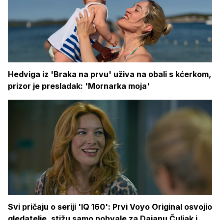
Hedviga iz 'Braka na prvu' uživa na obali s kćerkom,
prizor je presladak: 'Mornarka moja'
Svi pričaju o seriji 'IQ 160': Prvi Voyo Original osvojio
gledatelje, stižu samo pohvale za Dajanu Čuljak i