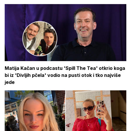
Matija Kačan u podcastu 'Spill The Tea' otkrio koga
bi iz 'Divljih pčela' vodio na pusti otok i tko najviše
jede