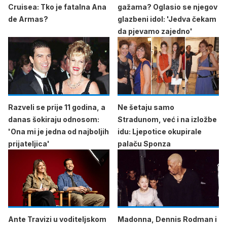
Cruisea: Tko je fatalna Ana
gažama? Oglasio se njegov
de Armas?
glazbeni idol: 'Jedva čekam
da pjevamo zajedno'
Razveli se prije 11 godina, a
Ne šetaju samo
danas šokiraju odnosom:
Stradunom, već i na izložbe
'Ona mi je jedna od najboljih
idu: Ljepotice okupirale
prijateljica'
palaču Sponza
Ante Travizi u voditeljskom
Madonna, Dennis Rodman i