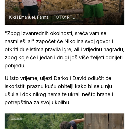
Kiki i Emanuel, Farma
FOTO: RTL
"Zbog izvanrednih okolnosti, sreća vam se
nasmiješila!" započet će Nikolina svoj govor i
otkriti duelistima pravila igre, ali i vrijednu nagradu,
zbog koje će i jedan i drugi još više željeti odnijeti
pobjedu.
U isto vrijeme, uljezi Darko i David odlučit će
iskoristiti praznu kuću obitelji kako bi se u nju
ušuljali dok nikog nema te ukrali nešto hrane i
potrepština za svoju kolibu.