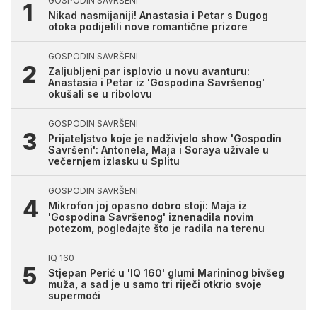
GOSPODIN SAVRŠENI
Nikad nasmijaniji! Anastasia i Petar s Dugog
otoka podijelili nove romantične prizore
GOSPODIN SAVRŠENI
Zaljubljeni par isplovio u novu avanturu:
Anastasia i Petar iz 'Gospodina Savršenog'
okušali se u ribolovu
GOSPODIN SAVRŠENI
Prijateljstvo koje je nadživjelo show 'Gospodin
Savršeni': Antonela, Maja i Soraya uživale u
večernjem izlasku u Splitu
GOSPODIN SAVRŠENI
Mikrofon joj opasno dobro stoji: Maja iz
'Gospodina Savršenog' iznenadila novim
potezom, pogledajte što je radila na terenu
IQ 160
Stjepan Perić u 'IQ 160' glumi Marininog bivšeg
muža, a sad je u samo tri riječi otkrio svoje
supermoći