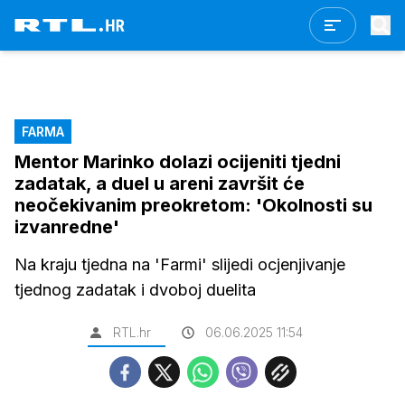
FARMA
Mentor Marinko dolazi ocijeniti tjedni
zadatak, a duel u areni završit će
neočekivanim preokretom: 'Okolnosti su
izvanredne'
Na kraju tjedna na 'Farmi' slijedi ocjenjivanje
tjednog zadatak i dvoboj duelita
RTL.hr
06.06.2025 11:54