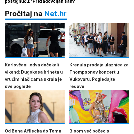
postignuću: 'Prezadovoljan sam'
Pročitaj na
Net.hr
Karlovčani jedva dočekali
Krenula prodaja ulaznica za
vikend: Dugokosa brineta u
Thompsonov koncert u
vrućim hlačicama ukrala je
Vukovaru: Pogledajte
sve poglede
redove
Od Bena Afflecka do Toma
Bloom već počeo s