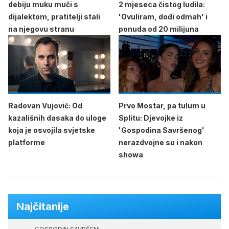
debiju muku muči s
2 mjeseca čistog ludila:
dijalektom, pratitelji stali
'Ovuliram, dođi odmah' i
na njegovu stranu
ponuda od 20 milijuna
Radovan Vujović: Od
Prvo Mostar, pa tulum u
kazališnih dasaka do uloge
Splitu: Djevojke iz
koja je osvojila svjetske
'Gospodina Savršenog'
platforme
nerazdvojne su i nakon
showa
Najčitanije