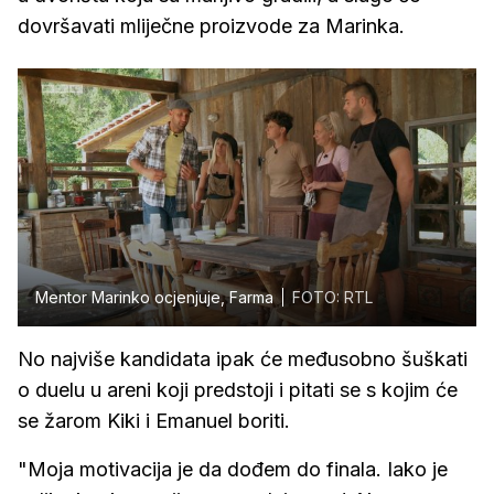
dovršavati mliječne proizvode za Marinka.
Mentor Marinko ocjenjuje, Farma
FOTO: RTL
No najviše kandidata ipak će međusobno šuškati
o duelu u areni koji predstoji i pitati se s kojim će
se žarom Kiki i Emanuel boriti.
"Moja motivacija je da dođem do finala. Iako je