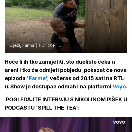
Uljezi, Farma
FOTO: RTL
Hoće li ih tko zamijetiti, što dueliste čeka u
areni i tko će odnijeti pobjedu, pokazat će nova
epizoda
'Farme'
, večeras od 20.15 sati na RTL-
u. Show je dostupan odmah i na platformi
Voyo
.
POGLEDAJTE INTERVJU S NIKOLINOM PIŠEK U
PODCASTU 'SPILL THE TEA':