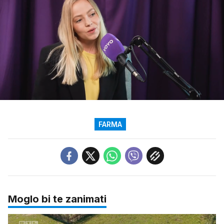
Loaded
:
2.29%
/
Upali
zvuk
FARMA
Moglo bi te zanimati