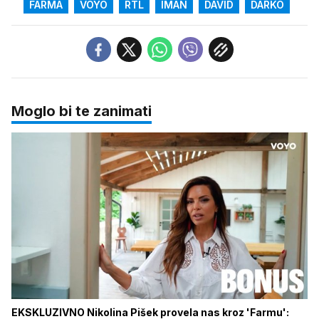
FARMA
VOYO
RTL
IMAN
DAVID
DARKO
Moglo bi te zanimati
EKSKLUZIVNO Nikolina Pišek provela nas kroz 'Farmu':