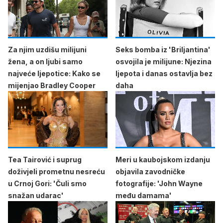
Za njim uzdišu milijuni
Seks bomba iz 'Briljantina'
žena, a on ljubi samo
osvojila je milijune: Njezina
najveće ljepotice: Kako se
ljepota i danas ostavlja bez
mijenjao Bradley Cooper
daha
Tea Tairović i suprug
Meri u kaubojskom izdanju
doživjeli prometnu nesreću
objavila zavodničke
u Crnoj Gori: 'Čuli smo
fotografije: 'John Wayne
snažan udarac'
među damama'