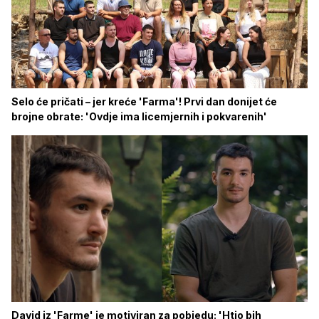
Selo će pričati – jer kreće 'Farma'! Prvi dan donijet će
brojne obrate: 'Ovdje ima licemjernih i pokvarenih'
David iz 'Farme' je motiviran za pobjedu: 'Htio bih