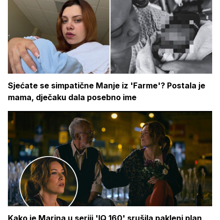
Sjećate se simpatične Manje iz 'Farme'? Postala je
mama, dječaku dala posebno ime
Kako je Marina u seriji 'IQ 160' srušila pakleni plan