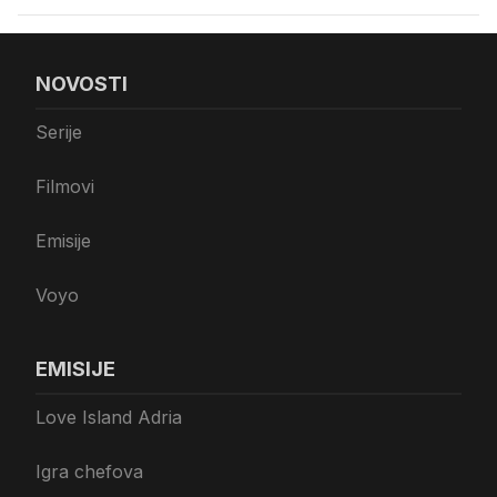
NOVOSTI
Serije
Filmovi
Emisije
Voyo
EMISIJE
Love Island Adria
Igra chefova