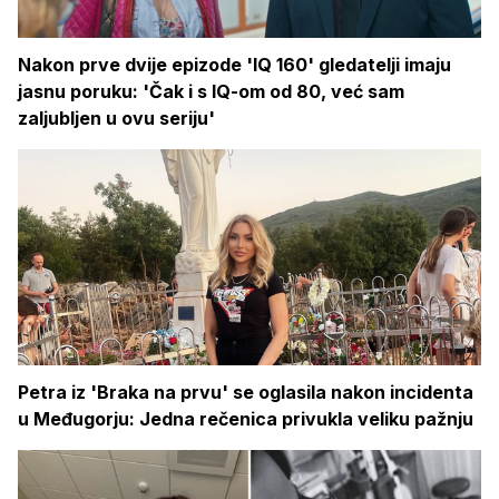
Nakon prve dvije epizode 'IQ 160' gledatelji imaju
jasnu poruku: 'Čak i s IQ-om od 80, već sam
zaljubljen u ovu seriju'
Petra iz 'Braka na prvu' se oglasila nakon incidenta
u Međugorju: Jedna rečenica privukla veliku pažnju