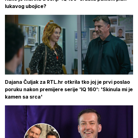
lukavog ubojice?
Dajana Čuljak za RTL.hr otkrila tko joj je prvi poslao
poruku nakon premijere serije 'IQ 160': 'Skinula mi je
kamen sa srca'