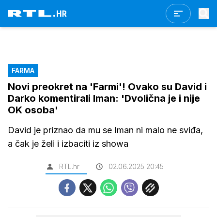
FARMA
Novi preokret na 'Farmi'! Ovako su David i
Darko komentirali Iman: 'Dvolična je i nije
OK osoba'
David je priznao da mu se Iman ni malo ne sviđa,
a čak je želi i izbaciti iz showa
RTL.hr
02.06.2025 20:45