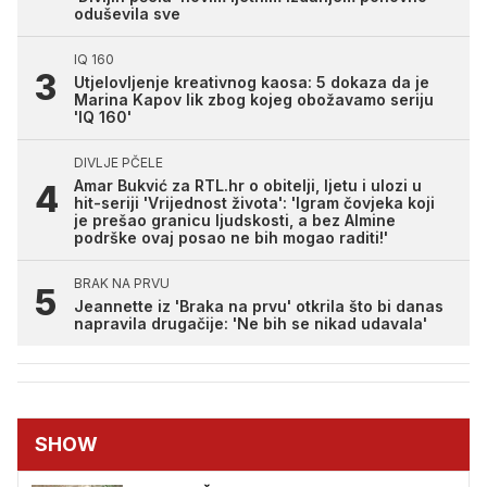
oduševila sve
IQ 160
Utjelovljenje kreativnog kaosa: 5 dokaza da je
Marina Kapov lik zbog kojeg obožavamo seriju
'IQ 160'
DIVLJE PČELE
Amar Bukvić za RTL.hr o obitelji, ljetu i ulozi u
hit-seriji 'Vrijednost života': 'Igram čovjeka koji
je prešao granicu ljudskosti, a bez Almine
podrške ovaj posao ne bih mogao raditi!'
BRAK NA PRVU
Jeannette iz 'Braka na prvu' otkrila što bi danas
napravila drugačije: 'Ne bih se nikad udavala'
SHOW