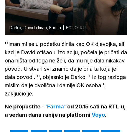
Darko, David i Iman, Farma
FOTO: RTL
''Iman mi se u početku činila kao OK djevojka, ali
kad je David otišao u izolaciju, počela je pričati da
ona ništa od toga ne želi, da mu nije dala nikakav
povod. U stvari svi znamo da je ona ta koja je
dala povod...'', objasnio je Darko. ''Iz tog razloga
mislim da je dvolična i da nije OK osoba'',
zaključio je.
Ne propustite -
'Farma'
od 20.15 sati na RTL-u,
a sedam dana ranije na platformi
Voyo
.