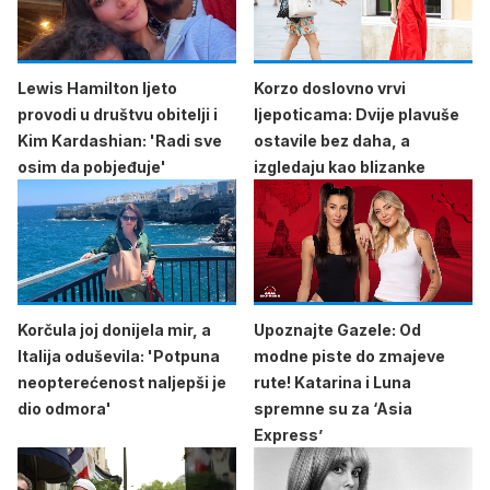
Lewis Hamilton ljeto
Korzo doslovno vrvi
provodi u društvu obitelji i
ljepoticama: Dvije plavuše
Kim Kardashian: 'Radi sve
ostavile bez daha, a
osim da pobjeđuje'
izgledaju kao blizanke
Korčula joj donijela mir, a
Upoznajte Gazele: Od
Italija oduševila: 'Potpuna
modne piste do zmajeve
neopterećenost naljepši je
rute! Katarina i Luna
dio odmora'
spremne su za ‘Asia
Express’