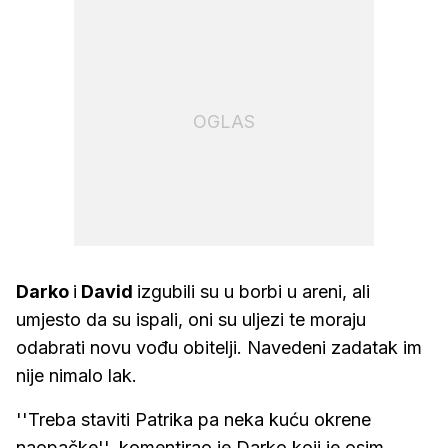
OGLAS
Darko
i
David
izgubili su u borbi u areni, ali
umjesto da su ispali, oni su uljezi te moraju
odabrati novu vođu obitelji. Navedeni zadatak im
nije nimalo lak.
''Treba staviti Patrika pa neka kuću okrene
naopačke'', komentirao je Darko koji je osim