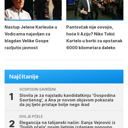
Nastup Jelene Karleuše u
Pantovčak nije osvojio,
Vodicama najavljen za
hoće li Aziju? Niko Tokić
blagdan Velike Gospe
Kartelo u borbi za opstanak
razljutio javnost
6000 kilometara daleko
Najčitanije
GOSPODIN SAVRŠENI
Slovila je za najslađu kandidatkinju 'Gospodina
Savršenog', a Ana je novom objavom pokazala
da joj ljeto pristaje bolje nego ikad
DIVLJE PČELE
Elegancija na talijanski način: Sanja Vejnović iz
'Divljih pčela' novim ljetnim izdanjem ponovno