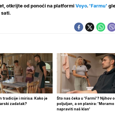
et, otkrijte od ponoći na platformi
Voyo
.
'Farmu'
gl
sati.
 tradicije i mirisa: Kako je
Što nas čeka u 'Farmi'? Njihov 
tarski zadatak?
poljuljan, a on planira: 'Moramo
napraviti naš klan'