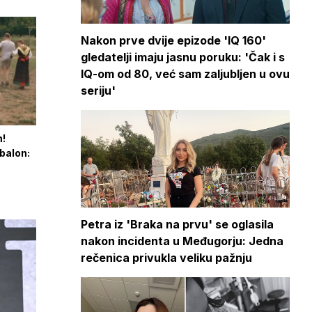
Nakon prve dvije epizode 'IQ 160'
gledatelji imaju jasnu poruku: 'Čak i s
IQ-om od 80, već sam zaljubljen u ovu
seriju'
m!
balon:
Petra iz 'Braka na prvu' se oglasila
nakon incidenta u Međugorju: Jedna
rečenica privukla veliku pažnju