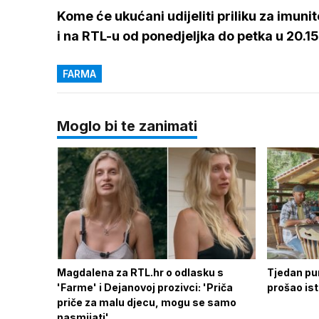
Kome će ukućani udijeliti priliku za imunit
i na RTL-u od ponedjeljka do petka u 20.15 
FARMA
Moglo bi te zanimati
Magdalena za RTL.hr o odlasku s
Tjedan pun
'Farme' i Dejanovoj prozivci: 'Priča
prošao is
priče za malu djecu, mogu se samo
nasmijati'