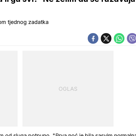
lom tjednog zadatka
OGLAS
m od sluga potpuno. "Prva noć je bila sasvim normalna