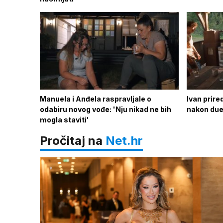
Manuela i Anđela raspravljale o
Ivan prire
odabiru novog vođe: 'Nju nikad ne bih
nakon duel
mogla staviti'
Pročitaj na
Net.hr