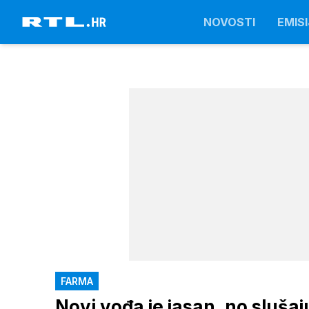
NOVOSTI
EMISI
FARMA
Novi vođa je jasan, no slušaj