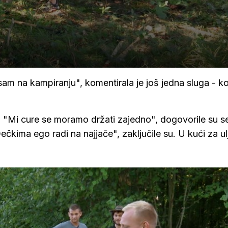
sam na kampiranju", komentirala je još jedna sluga - ko
u. "Mi cure se moramo držati zajedno", dogovorile su se
čkima ego radi na najjače", zaključile su. U kući za ul