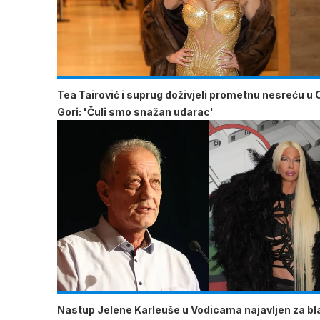
Tea Tairović i suprug doživjeli prometnu nesreću u 
Gori: 'Čuli smo snažan udarac'
Nastup Jelene Karleuše u Vodicama najavljen za b