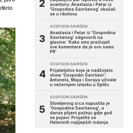
avanturu: Anastasia i Petar iz
otkrio
'Gospodina Savršenog' okušali
se u ribolovu
GOSPODIN SAVRŠENI
Anastasia i Petar iz 'Gospodina
Savršenog' odgovorili na
glasine: 'Kako smo preživjeli
sve komentare da je ovo samo
PR'
GOSPODIN SAVRŠENI
Prijateljstvo koje je nadživjelo
show 'Gospodin Savršeni':
Antonela, Maja i Soraya uživale
u večernjem izlasku u Splitu
GOSPODIN SAVRŠENI
Slomljenog srca napustila je
'Gospodina Savršenog', a
danas plijeni pažnju gdje god
se pojavi: Prisjetite se
Heleninih najljepših izdanja