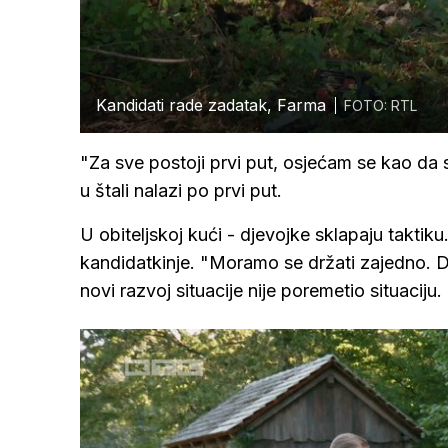
Kandidati rade zadatak, Farma
FOTO: RTL
"Za sve postoji prvi put, osjećam se kao da 
u štali nalazi po prvi put.
U obiteljskoj kući - djevojke sklapaju taktik
kandidatkinje. "Moramo se držati zajedno. De
novi razvoj situacije nije poremetio situaciju.