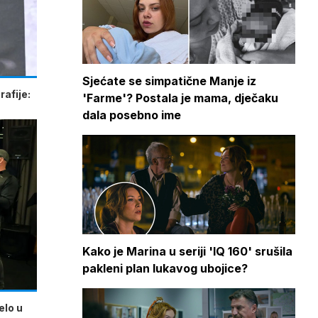
Sjećate se simpatične Manje iz
afije:
'Farme'? Postala je mama, dječaku
dala posebno ime
Kako je Marina u seriji 'IQ 160' srušila
pakleni plan lukavog ubojice?
elo u