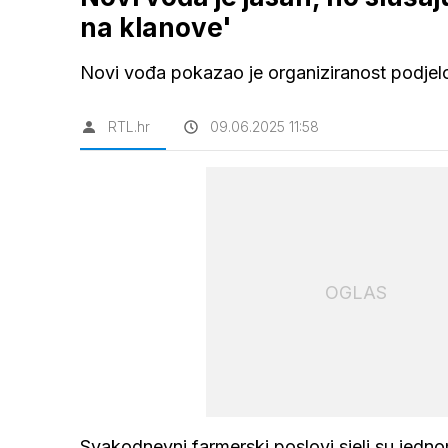
na klanove'
Novi vođa pokazao je organiziranost podje
RTL.hr
09.06.2025 11:58
OGLAS
Svakodnevni farmerski poslovi sjeli su jedno