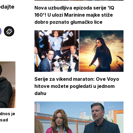
edajte
Nova uzbudljiva epizoda serije 'IQ
160'! U ulozi Marinine majke stiže
dobro poznato glumačko lice
Serije za vikend maraton: Ove Voyo
hitove možete pogledati u jednom
dahu
odnos je
 sad