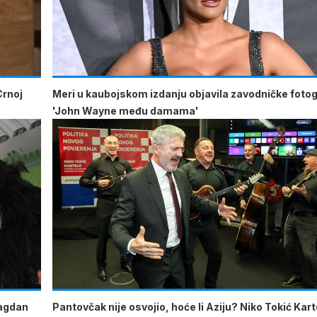
Crnoj
Meri u kaubojskom izdanju objavila zavodničke fotogr
'John Wayne među damama'
lagdan
Pantovčak nije osvojio, hoće li Aziju? Niko Tokić Kart