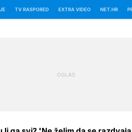
JE
TV RASPORED
EXTRA VIDEO
NET.HR
P
OGLAS
u li ga svi? 'Ne želim da se razdva