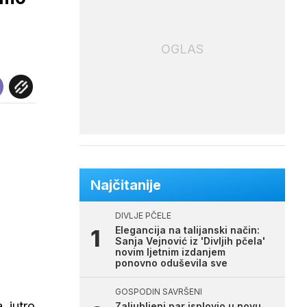
OGLAS
Najčitanije
DIVLJE PČELE
Elegancija na talijanski način:
Sanja Vejnović iz 'Divljih pčela'
novim ljetnim izdanjem
ponovno oduševila sve
GOSPODIN SAVRŠENI
, jutro
Zaljubljeni par isplovio u novu