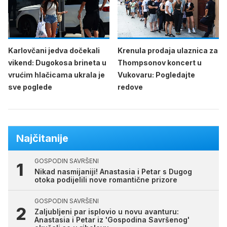
Karlovčani jedva dočekali
Krenula prodaja ulaznica za
vikend: Dugokosa brineta u
Thompsonov koncert u
vrućim hlačicama ukrala je
Vukovaru: Pogledajte
sve poglede
redove
Najčitanije
GOSPODIN SAVRŠENI
Nikad nasmijaniji! Anastasia i Petar s Dugog
otoka podijelili nove romantične prizore
GOSPODIN SAVRŠENI
Zaljubljeni par isplovio u novu avanturu:
Anastasia i Petar iz 'Gospodina Savršenog'