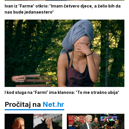
Ivan iz 'Farme' otkrio: 'Imam četvero djece, a želio bih da
nas bude jedanaestero'
I kod sluga na 'Farmi' ima klanova: 'To me strašno ubija'
Pročitaj na
Net.hr