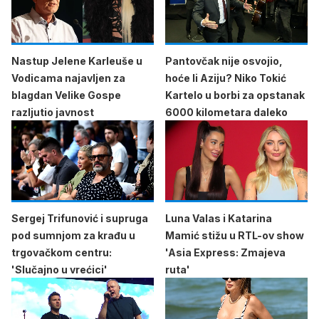
Nastup Jelene Karleuše u
Pantovčak nije osvojio,
Vodicama najavljen za
hoće li Aziju? Niko Tokić
blagdan Velike Gospe
Kartelo u borbi za opstanak
razljutio javnost
6000 kilometara daleko
Sergej Trifunović i supruga
Luna Valas i Katarina
pod sumnjom za krađu u
Mamić stižu u RTL-ov show
trgovačkom centru:
'Asia Express: Zmajeva
'Slučajno u vrećici'
ruta'