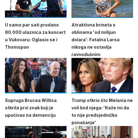
U samo par sati prodano
Atraktivna brineta s
80.000 ulaznica za koncert
oblinama 'od milijun
u Vukovaru: Oglasio se i
dolara': Fatalna Larsa
Thomspon
nikoga ne ostavlja
ravnodušnim
Supruga Brucea Willisa
Trump otkrio što Melania ne
otkrila prvi znak koji je
voli kod njega: 'Kaže mi da
upućivao na demenciju
to nije predsjedničko
ponašanje'