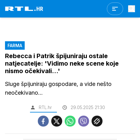
FARMA
Rebecca i Patrik špijuniraju ostale
natjecatelje: 'Vidimo neke scene koje
nismo očekivali...'
Sluge špijuniraju gospodare, a vide nešto
neočekivano...
RTL.hr
29.05.2025 21:30