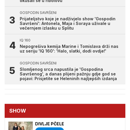
okušali se u ribolovu
GOSPODIN SAVRŠENI
Prijateljstvo koje je nadživjelo show 'Gospodin
Savršeni': Antonela, Maja i Soraya uživale u
večernjem izlasku u Splitu
IQ 160
Nepogrešiva kemija Marine i Tomislava drži nas
uz seriju 'IQ 160': 'Halo, slatki, dođi ovdje!'
GOSPODIN SAVRŠENI
Slomljenog srca napustila je 'Gospodina
Savršenog', a danas plijeni pažnju gdje god se
pojavi: Prisjetite se Heleninih najljepših izdanja
SHOW
DIVLJE PČELE