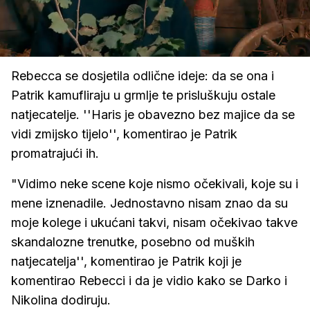
Loaded
:
100.00%
/
Upali
zvuk
Rebecca se dosjetila odlične ideje: da se ona i
Patrik kamufliraju u grmlje te prisluškuju ostale
natjecatelje. ''Haris je obavezno bez majice da se
vidi zmijsko tijelo'', komentirao je Patrik
promatrajući ih.
"Vidimo neke scene koje nismo očekivali, koje su i
mene iznenadile. Jednostavno nisam znao da su
moje kolege i ukućani takvi, nisam očekivao takve
skandalozne trenutke, posebno od muških
natjecatelja'', komentirao je Patrik koji je
komentirao Rebecci i da je vidio kako se Darko i
Nikolina dodiruju.