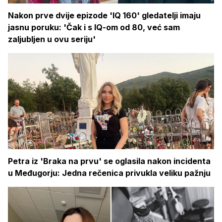
Nakon prve dvije epizode 'IQ 160' gledatelji imaju
jasnu poruku: 'Čak i s IQ-om od 80, već sam
zaljubljen u ovu seriju'
Petra iz 'Braka na prvu' se oglasila nakon incidenta
u Međugorju: Jedna rečenica privukla veliku pažnju