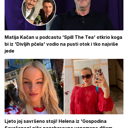
Matija Kačan u podcastu 'Spill The Tea' otkrio koga
bi iz 'Divljih pčela' vodio na pusti otok i tko najviše
jede
Ljeto joj savršeno stoji! Helena iz 'Gospodina
Savršenog' niže nezaboravne uspomene diljem