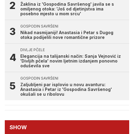
Žaklina iz 'Gospodina Savršenog' javila se s
omiljenog otoka: 'Još od djetinjstva ima
posebno mjesto u mom srcu'
GOSPODIN SAVRŠENI
Nikad nasmijaniji! Anastasia i Petar s Dugog
otoka podijelili nove romantične prizore
DIVLJE PČELE
Elegancija na talijanski način: Sanja Vejnović iz
'Divljih pčela' novim ljetnim izdanjem ponovno
oduševila sve
GOSPODIN SAVRŠENI
Zaljubljeni par isplovio u novu avanturu:
Anastasia i Petar iz 'Gospodina Savršenog'
okušali se u ribolovu
SHOW