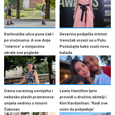
Karlovačke ulice pune čak i
Severina podijelila intimni
po vrućinama: A ove dvije
trenutak vozeći se u Pulu:
'rolerice' u minjacima
Poslušajte kako zvuči nova
ukrale sve poglede
balada
Dama zaraznog osmijeha i
Lewis Hamilton ljeto
nebesko plavih pramenova
provodi u društvu obitelji i
unijela vedrinu u tmurni
Kim Kardashian: 'Radi sve
Čakovec
osim da pobjeđuje'