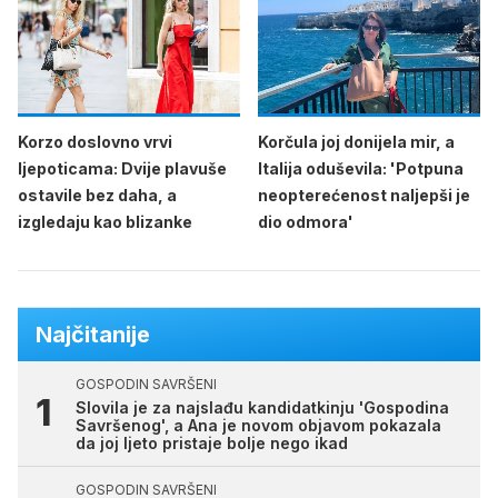
Korzo doslovno vrvi
Korčula joj donijela mir, a
ljepoticama: Dvije plavuše
Italija oduševila: 'Potpuna
ostavile bez daha, a
neopterećenost naljepši je
izgledaju kao blizanke
dio odmora'
Najčitanije
GOSPODIN SAVRŠENI
Slovila je za najslađu kandidatkinju 'Gospodina
Savršenog', a Ana je novom objavom pokazala
da joj ljeto pristaje bolje nego ikad
GOSPODIN SAVRŠENI