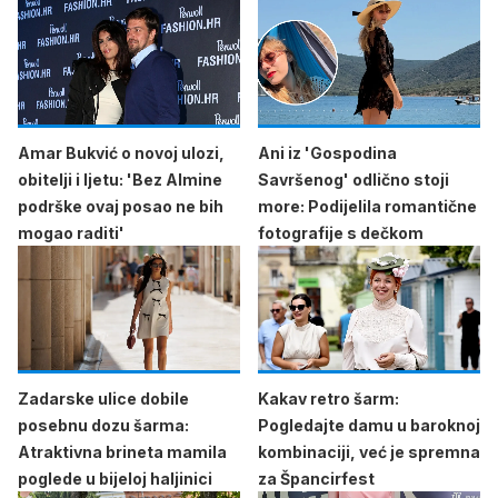
Amar Bukvić o novoj ulozi,
Ani iz 'Gospodina
obitelji i ljetu: 'Bez Almine
Savršenog' odlično stoji
podrške ovaj posao ne bih
more: Podijelila romantične
mogao raditi'
fotografije s dečkom
Zadarske ulice dobile
Kakav retro šarm:
posebnu dozu šarma:
Pogledajte damu u baroknoj
Atraktivna brineta mamila
kombinaciji, već je spremna
poglede u bijeloj haljinici
za Špancirfest