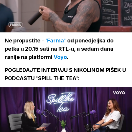
Loaded
:
100.00%
/
Upali
zvuk
Ne propustite -
'Farma'
od ponedjeljka do
petka u 20.15 sati na RTL-u, a sedam dana
ranije na platformi
Voyo
.
POGLEDAJTE INTERVJU S NIKOLINOM PIŠEK U
PODCASTU 'SPILL THE TEA':