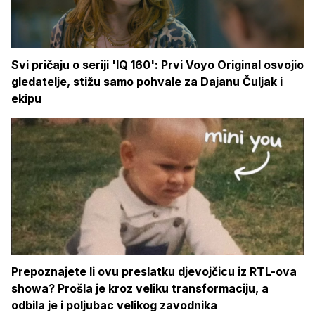
Svi pričaju o seriji 'IQ 160': Prvi Voyo Original osvojio
gledatelje, stižu samo pohvale za Dajanu Čuljak i
ekipu
Prepoznajete li ovu preslatku djevojčicu iz RTL-ova
showa? Prošla je kroz veliku transformaciju, a
odbila je i poljubac velikog zavodnika