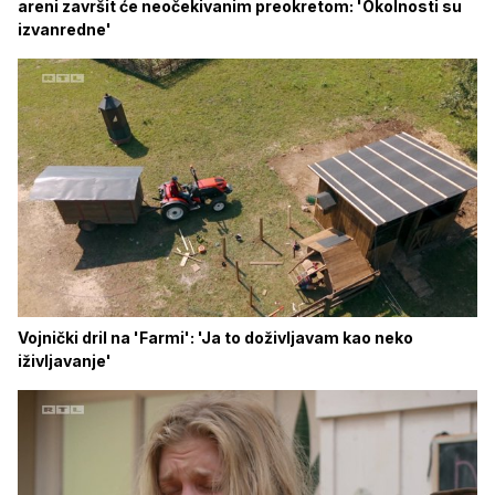
areni završit će neočekivanim preokretom: 'Okolnosti su
izvanredne'
Vojnički dril na 'Farmi': 'Ja to doživljavam kao neko
iživljavanje'