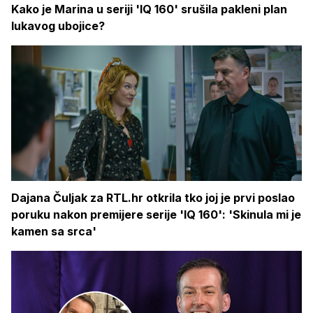
Kako je Marina u seriji 'IQ 160' srušila pakleni plan
lukavog ubojice?
Dajana Čuljak za RTL.hr otkrila tko joj je prvi poslao
poruku nakon premijere serije 'IQ 160': 'Skinula mi je
kamen sa srca'