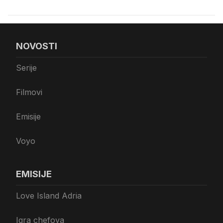
NOVOSTI
Serije
Filmovi
Emisije
Voyo
EMISIJE
Love Island Adria
Igra chefova