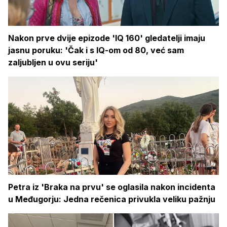
Nakon prve dvije epizode 'IQ 160' gledatelji imaju
jasnu poruku: 'Čak i s IQ-om od 80, već sam
zaljubljen u ovu seriju'
Petra iz 'Braka na prvu' se oglasila nakon incidenta
u Međugorju: Jedna rečenica privukla veliku pažnju