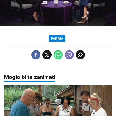
Loaded
:
2.29%
/
Upali
zvuk
FARMA
Moglo bi te zanimati