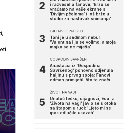
i razveselio fanove: 'Brzo se
vraćamo na vaše ekrane s
'Divljim pčelama' i još brže u
studio za nastavak snimanja'
LJUBAV JE NA SELU
i,
Toni je u sedmom nebu!
'Valentina i ja se volimo, a moja
majka se ne miješa'
eti
GOSPODIN SAVRŠENI
Anastasia iz 'Gospodina
Savršenog' ponovno odjenula
haljinu s prvog spoja: Fanovi
odmah primijetili što to znači
ŽIVOT NA VAGI
Unatoč teškoj dijagnozi, Edo iz
'Života na vagi' javio se s otoka
sa štapom u ruci: 'Ljeto mi se
ipak odlučilo ukazati'