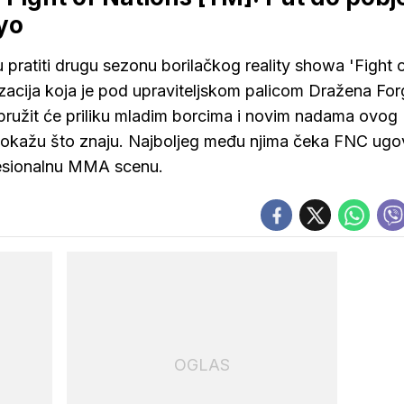
oyo
 pratiti drugu sezonu borilačkog reality showa 'Fight 
zacija koja je pod upraviteljskom palicom Dražena Fo
 pružit će priliku mladim borcima i novim nadama ovog
 pokažu što znaju. Najboljeg među njima čeka FNC ugo
ofesionalnu MMA scenu.
OGLAS