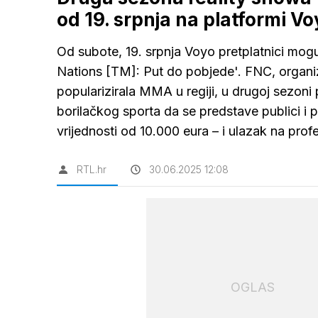
od 19. srpnja na platformi V
Od subote, 19. srpnja Voyo pretplatnici mogu
Nations [TM]: Put do pobjede'. FNC, organi
popularizirala MMA u regiji, u drugoj sezoni
borilačkog sporta da se predstave publici i
vrijednosti od 10.000 eura – i ulazak na pr
RTL.hr
30.06.2025 12:08
OGLAS