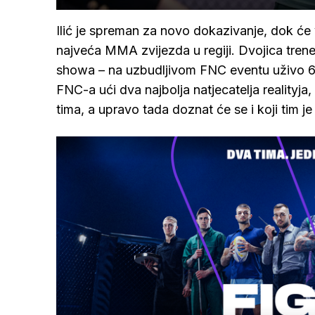
Ilić je spreman za novo dokazivanje, dok će v
najveća MMA zvijezda u regiji. Dvojica tren
showa – na uzbudljivom FNC eventu uživo 6. 
FNC-a ući dva najbolja natjecatelja realityja
tima, a upravo tada doznat će se i koji tim je