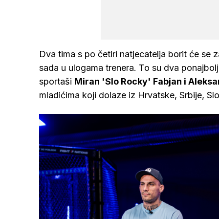
Dva tima s po četiri natjecatelja borit će se za
sada u ulogama trenera. To su dva ponajbolja i
sportaši
Miran 'Slo Rocky' Fabjan i Aleksan
mladićima koji dolaze iz Hrvatske, Srbije, S