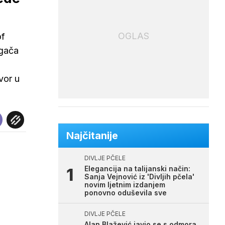
OGLAS
of
rgača
vor u
Najčitanije
DIVLJE PČELE
Elegancija na talijanski način:
Sanja Vejnović iz 'Divljih pčela'
novim ljetnim izdanjem
ponovno oduševila sve
DIVLJE PČELE
Alan Blažević javio se s odmora