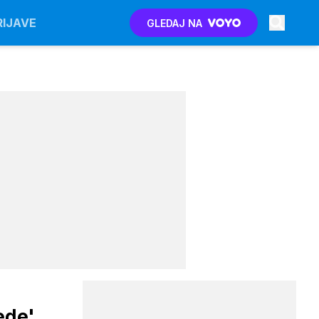
RIJAVE
GLEDAJ NA
ede'