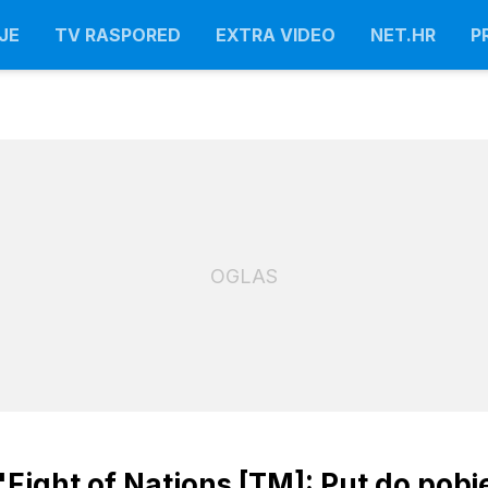
JE
TV RASPORED
EXTRA VIDEO
NET.HR
P
OGLAS
Fight of Nations [TM]: Put do pobj