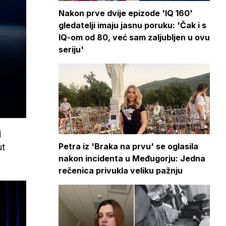
Nakon prve dvije epizode 'IQ 160'
gledatelji imaju jasnu poruku: 'Čak i s
IQ-om od 80, već sam zaljubljen u ovu
seriju'
j
Petra iz 'Braka na prvu' se oglasila
ut
nakon incidenta u Međugorju: Jedna
rečenica privukla veliku pažnju