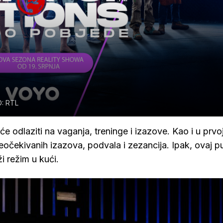
: RTL
 će odlaziti na vaganja, treninge i izazove. Kao i u prvo
 neočekivanih izazova, podvala i zezancija. Ipak, ovaj p
ži režim u kući.