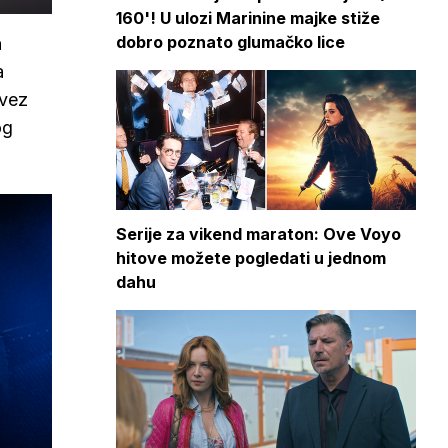
160'! U ulozi Marinine majke stiže
dobro poznato glumačko lice
n
a
avez
og
Serije za vikend maraton: Ove Voyo
hitove možete pogledati u jednom
dahu