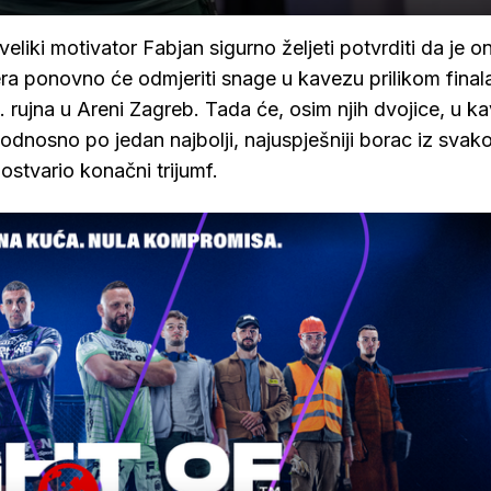
eliki motivator Fabjan sigurno željeti potvrditi da je o
era ponovno će odmjeriti snage u kavezu prilikom final
rujna u Areni Zagreb. Tada će, osim njih dvojice, u k
, odnosno po jedan najbolji, najuspješniji borac iz svak
 ostvario konačni trijumf.