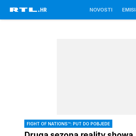
NOVOSTI
EMISI
FIGHT OF NATIONS™: PUT DO POBJEDE
Druga sezona reality showa '