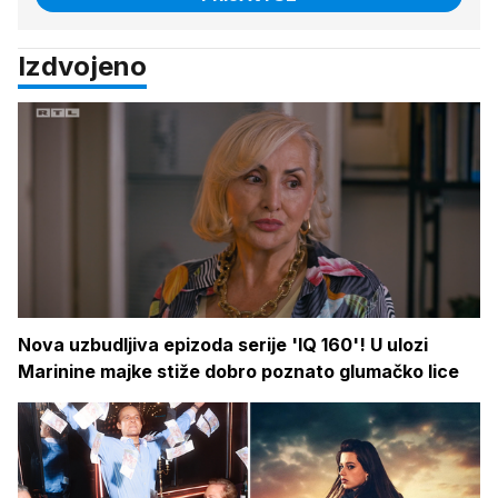
Izdvojeno
Nova uzbudljiva epizoda serije 'IQ 160'! U ulozi
Marinine majke stiže dobro poznato glumačko lice