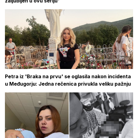
zaljubljen u ovu seriju'
Petra iz 'Braka na prvu' se oglasila nakon incidenta
u Međugorju: Jedna rečenica privukla veliku pažnju