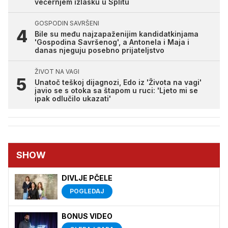
večernjem izlasku u Splitu
GOSPODIN SAVRŠENI
Bile su među najzapaženijim kandidatkinjama
'Gospodina Savršenog', a Antonela i Maja i
danas njeguju posebno prijateljstvo
ŽIVOT NA VAGI
Unatoč teškoj dijagnozi, Edo iz 'Života na vagi'
javio se s otoka sa štapom u ruci: 'Ljeto mi se
ipak odlučilo ukazati'
SHOW
DIVLJE PČELE
POGLEDAJ
BONUS VIDEO