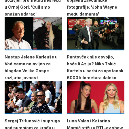
doživjeli prometnu nesreću
objavila zavodničke
u Crnoj Gori: 'Čuli smo
fotografije: 'John Wayne
snažan udarac'
među damama'
Nastup Jelene Karleuše u
Pantovčak nije osvojio,
Vodicama najavljen za
hoće li Aziju? Niko Tokić
blagdan Velike Gospe
Kartelo u borbi za opstanak
razljutio javnost
6000 kilometara daleko
Sergej Trifunović i supruga
Luna Valas i Katarina
pod sumnjom za krađu u
Mamić stižu u RTL-ov show