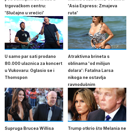
trgovačkom centru:
'Asia Express: Zmajeva
'Slučajno u vrećici'
ruta'
U samo par sati prodano
Atraktivna brineta s
80.000 ulaznica za koncert
oblinama 'od milijun
u Vukovaru: Oglasio se i
dolara': Fatalna Larsa
Thomspon
nikoga ne ostavlja
ravnodušnim
Supruga Brucea Willisa
Trump otkrio što Melania ne