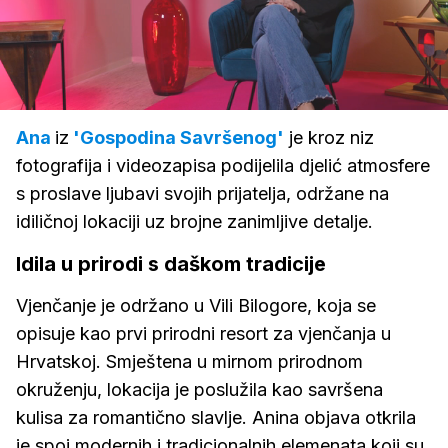
Loaded
:
9.80%
/
Upali
zvuk
Ana
iz
'Gospodina Savršenog'
je kroz niz
fotografija i videozapisa podijelila djelić atmosfere
s proslave ljubavi svojih prijatelja, održane na
idiličnoj lokaciji uz brojne zanimljive detalje.
Idila u prirodi s daškom tradicije
Vjenčanje je održano u Vili Bilogore, koja se
opisuje kao prvi prirodni resort za vjenčanja u
Hrvatskoj. Smještena u mirnom prirodnom
okruženju, lokacija je poslužila kao savršena
kulisa za romantično slavlje. Anina objava otkrila
je spoj modernih i tradicionalnih elemenata koji su