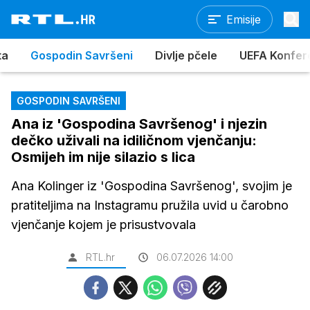
Emisije
ta
Gospodin Savršeni
Divlje pčele
UEFA Konferen
GOSPODIN SAVRŠENI
Ana iz 'Gospodina Savršenog' i njezin
dečko uživali na idiličnom vjenčanju:
Osmijeh im nije silazio s lica
Ana Kolinger iz 'Gospodina Savršenog', svojim je
pratiteljima na Instagramu pružila uvid u čarobno
vjenčanje kojem je prisustvovala
RTL.hr
06.07.2026 14:00