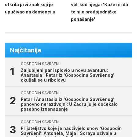
otkrila prvi znak koji je
voli kod njega: 'Kaže mi da
upućivao na demenciju
to nije predsjedničko
ponašanje'
Najčitanije
GOSPODIN SAVRŠENI
Zaljubljeni par isplovio u novu avanturu:
Anastasia i Petar iz 'Gospodina Savršenog'
okušali se u ribolovu
GOSPODIN SAVRŠENI
Petar i Anastasia iz 'Gospodina Savršenog'
ponovno nerazdvojni: U Zadru ju je dočekalo
posebno iznenađenje
GOSPODIN SAVRŠENI
Prijateljstvo koje je nadživjelo show 'Gospodin
Savršeni': Antonela, Maja i Soraya uživale u