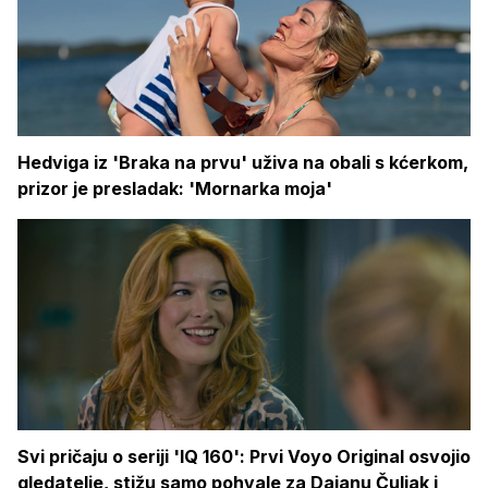
Hedviga iz 'Braka na prvu' uživa na obali s kćerkom,
prizor je presladak: 'Mornarka moja'
Svi pričaju o seriji 'IQ 160': Prvi Voyo Original osvojio
gledatelje, stižu samo pohvale za Dajanu Čuljak i