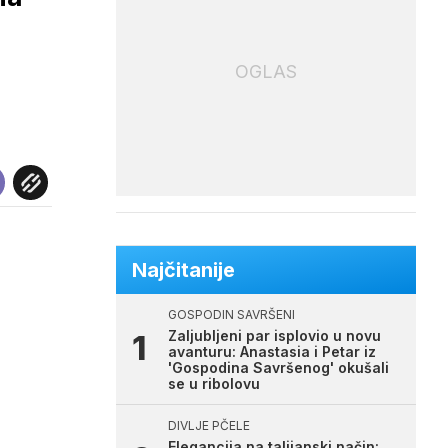
OGLAS
Najčitanije
GOSPODIN SAVRŠENI
Zaljubljeni par isplovio u novu
avanturu: Anastasia i Petar iz
'Gospodina Savršenog' okušali
se u ribolovu
DIVLJE PČELE
Elegancija na talijanski način: