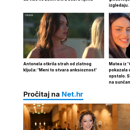
izgledaju
Antonela otkrila strah od zlatnog
Matea iz 
ključa: 'Meni to stvara anksioznost'
pokazala d
opstalo. 
na sunča
Pročitaj na
Net.hr