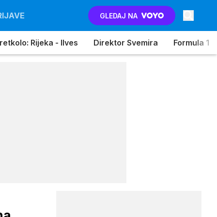
RIJAVE
GLEDAJ NA
etkolo: Rijeka - Ilves
Direktor Svemira
Formula 1
na