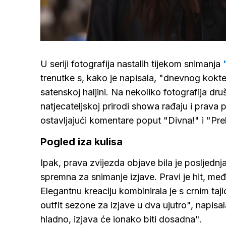
/
Upali
zvuk
U seriji fotografija nastalih tijekom snimanja
trenutke s, kako je napisala, "dnevnog kokte
satenskoj haljini. Na nekoliko fotografija dru
natjecateljskoj prirodi showa rađaju i prava pri
ostavljajući komentare poput "Divna!" i "Prel
Pogled iza kulisa
Ipak, prava zvijezda objave bila je posljednja 
spremna za snimanje izjave. Pravi je hit, me
Elegantnu kreaciju kombinirala je s crnim taj
outfit sezone za izjave u dva ujutro", napisal
hladno, izjava će ionako biti dosadna".