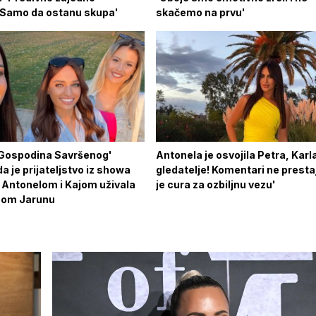
. Samo da ostanu skupa'
skačemo na prvu'
'Gospodina Savršenog'
Antonela je osvojila Petra, Karla
a je prijateljstvo iz showa
gledatelje! Komentari ne prestaj
S Antonelom i Kajom uživala
je cura za ozbiljnu vezu'
nom Jarunu