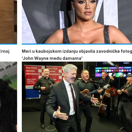
Crnoj
Meri u kaubojskom izdanju objavila zavodničke fotogr
'John Wayne među damama'