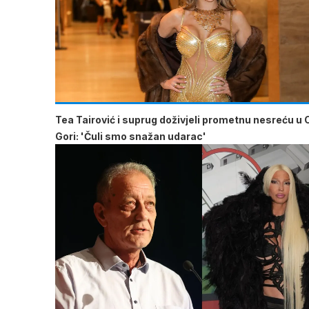
Tea Tairović i suprug doživjeli prometnu nesreću u 
Gori: 'Čuli smo snažan udarac'