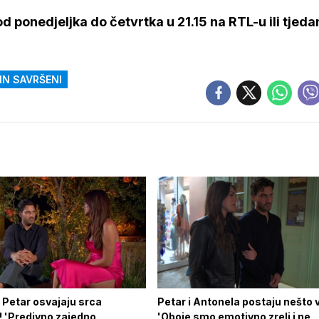
d ponedjeljka do četvrtka u 21.15 na RTL-u ili tjeda
N SAVRŠENI
 Petar osvajaju srca
Petar i Antonela postaju nešto 
! 'Predivno zajedno
'Oboje smo emotivno zreli i ne