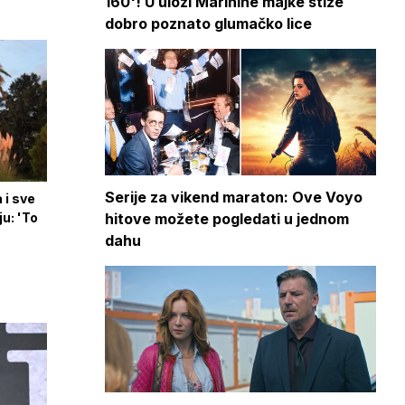
160'! U ulozi Marinine majke stiže
dobro poznato glumačko lice
Serije za vikend maraton: Ove Voyo
 i sve
u: 'To
hitove možete pogledati u jednom
dahu