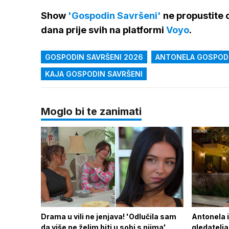
Show
'Gospodin Savršeni'
ne propustite o
dana prije svih na platformi
Voyo
.
GOSPODIN SAVRŠENI 2026
ANTONELA GOSPODI
KAJA GOSPODIN SAVRŠENI
Moglo bi te zanimati
Drama u vili ne jenjava! 'Odlučila sam
Antonela i
da više ne želim biti u sobi s njima'
gledatelja