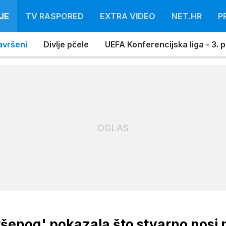
JE
TV RASPORED
EXTRA VIDEO
NET.HR
P
avršeni
Divlje pčele
UEFA Konferencijska liga - 3. pr
OGLAS
šenog' pokazala što stvarno nosi 