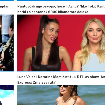
lagdan
Pantovčak nije osvojio, hoće li Aziju? Niko Tokić Kart
borbi za opstanak 6000 kilometara daleko
u
Luna Valas i Katarina Mamić stižu u RTL-ov show 'As
Express: Zmajeva ruta'