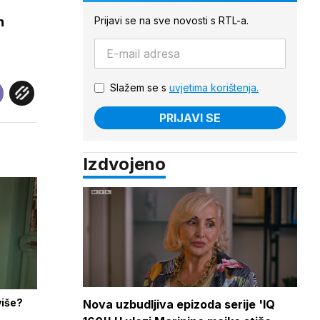
Prijavi se na sve novosti s RTL-a.
n
Slažem se s
uvjetima korištenja.
PRIJAVI SE
Izdvojeno
više?
Nova uzbudljiva epizoda serije 'IQ