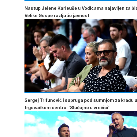
Nastup Jelene Karleuše u Vodicama najavljen za b
Velike Gospe razljutio javnost
Sergej Trifunović i supruga pod sumnjom za krađu 
trgovačkom centru: 'Slučajno u vrećici'