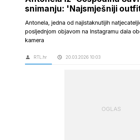
snimanju: 'Najsmješniji outfi
Antonela, jedna od najistaknutijih natjecate
posljednjom objavom na Instagramu dala obož
kamera
RTL.hr
20.03.2026 10:03
OGLAS