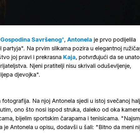
Loaded
:
100.00%
'Gospodina Savršenog'
,
Antonela
je prvo podijelila
l partyja". Na prvim slikama pozira u elegantnoj ružiča
štvo joj pravi i prekrasna
Kaja
, potvrđujući da se unat
jateljstva. Njeni pratitelji nisu skrivali oduševljenje,
ijepa djevojka".
fotografija. Na njoj Antonela sjedi u istoj svečanoj halj
đutim, ono što nosi ispod struka, daleko od oka kamere
icama, bijelim sportskim čarapama i tenisicama. "Najsmj
a je Antonela u opisu, dodavši u šali: "Bitno da meni ni