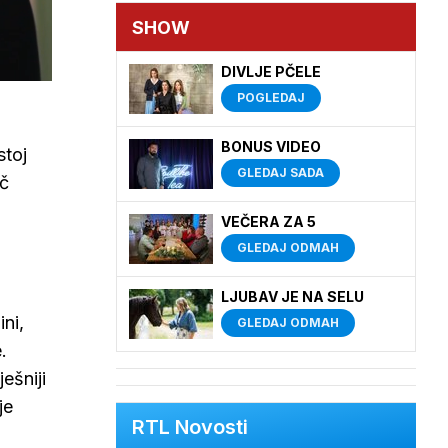
SHOW
DIVLJE PČELE
POGLEDAJ
BONUS VIDEO
stoj
GLEDAJ SADA
oč
VEČERA ZA 5
GLEDAJ ODMAH
LJUBAV JE NA SELU
ini,
GLEDAJ ODMAH
.
ešniji
je
RTL Novosti