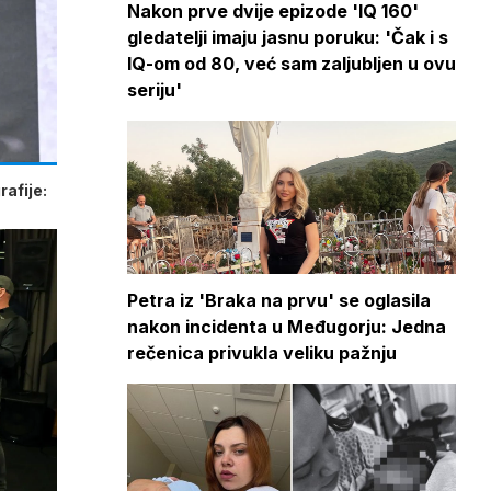
Nakon prve dvije epizode 'IQ 160'
gledatelji imaju jasnu poruku: 'Čak i s
IQ-om od 80, već sam zaljubljen u ovu
seriju'
afije:
Petra iz 'Braka na prvu' se oglasila
nakon incidenta u Međugorju: Jedna
rečenica privukla veliku pažnju