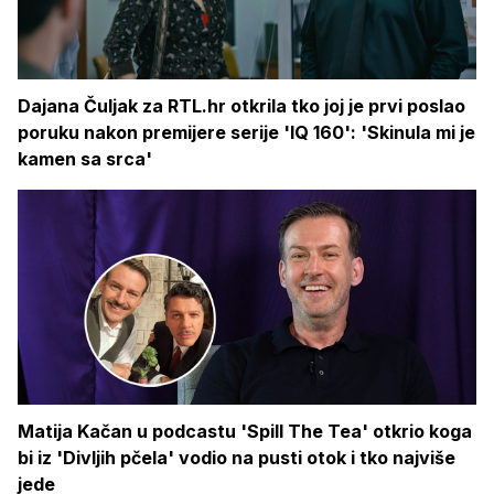
Dajana Čuljak za RTL.hr otkrila tko joj je prvi poslao
poruku nakon premijere serije 'IQ 160': 'Skinula mi je
kamen sa srca'
Matija Kačan u podcastu 'Spill The Tea' otkrio koga
bi iz 'Divljih pčela' vodio na pusti otok i tko najviše
jede