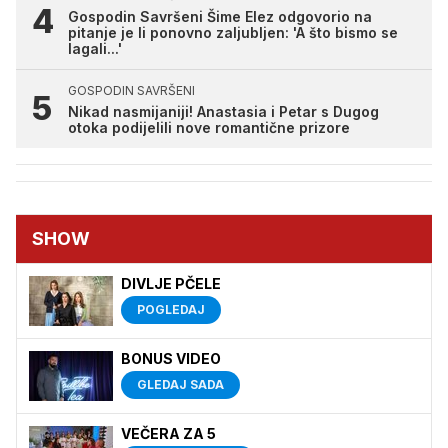
Gospodin Savršeni Šime Elez odgovorio na
pitanje je li ponovno zaljubljen: 'A što bismo se
lagali...'
GOSPODIN SAVRŠENI
Nikad nasmijaniji! Anastasia i Petar s Dugog
otoka podijelili nove romantične prizore
SHOW
DIVLJE PČELE
POGLEDAJ
BONUS VIDEO
GLEDAJ SADA
VEČERA ZA 5