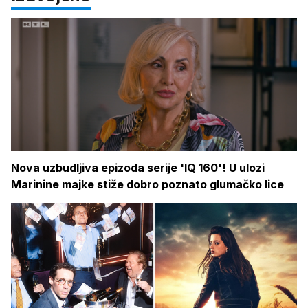
Nova uzbudljiva epizoda serije 'IQ 160'! U ulozi
Marinine majke stiže dobro poznato glumačko lice