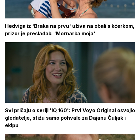
Hedviga iz 'Braka na prvu' uživa na obali s kćerkom,
prizor je presladak: 'Mornarka moja'
Svi pričaju o seriji 'IQ 160': Prvi Voyo Original osvojio
gledatelje, stižu samo pohvale za Dajanu Čuljak i
ekipu