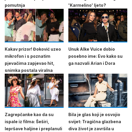
pomutnja
'Karmelino' ljeto?
Kakav prizor! Đoković uzeo
Unuk Alke Vuice dobio
mikrofon i s poznatim
posebno ime: Evo kako su
pjevačima zapjevao hit,
ga nazvali Arian i Dora
snimka postala viralna
Zagrepčanke kao da su
Bila je glas koji je osvojio
ispale iz filma: Šeširi,
svijet: Tragična glazbena
lepršave haljine i preplanuli
diva život je završila u