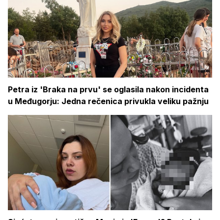
Petra iz 'Braka na prvu' se oglasila nakon incidenta
u Međugorju: Jedna rečenica privukla veliku pažnju