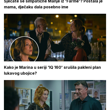
Sjećate se simpatične Manje iz 'Farme'? Postala je
mama, dječaku dala posebno ime
Kako je Marina u seriji 'IQ 160' srušila pakleni plan
lukavog ubojice?