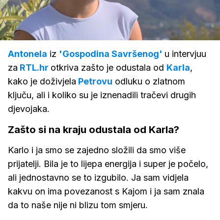
Loaded
:
100.00%
/
Upali
zvuk
Antonela
iz
'Gospodina Savršenog'
u intervjuu
za
RTL.hr
otkriva zašto je odustala od
Karla
,
kako je doživjela
Petrovu
odluku o zlatnom
ključu, ali i koliko su je iznenadili tračevi drugih
djevojaka.
Zašto si na kraju odustala od Karla?
Karlo i ja smo se zajedno složili da smo više
prijatelji. Bila je to lijepa energija i super je počelo,
ali jednostavno se to izgubilo. Ja sam vidjela
kakvu on ima povezanost s Kajom i ja sam znala
da to naše nije ni blizu tom smjeru.