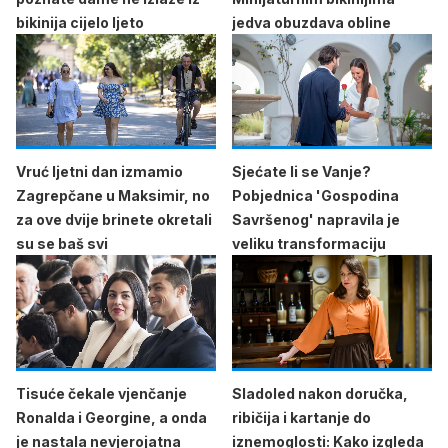
bikinija cijelo ljeto
jedva obuzdava obline
Vruć ljetni dan izmamio
Sjećate li se Vanje?
Zagrepčane u Maksimir, no
Pobjednica 'Gospodina
za ove dvije brinete okretali
Savršenog' napravila je
su se baš svi
veliku transformaciju
Tisuće čekale vjenčanje
Sladoled nakon doručka,
Ronalda i Georgine, a onda
ribičija i kartanje do
je nastala nevjerojatna
iznemoglosti: Kako izgleda