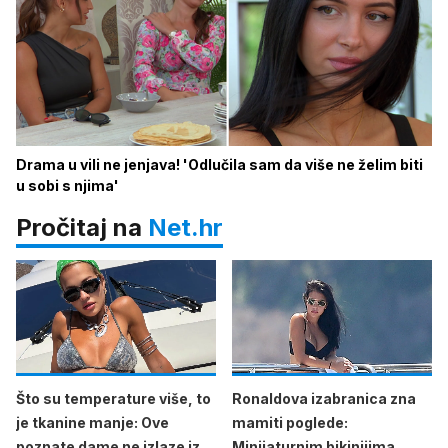
Drama u vili ne jenjava! 'Odlučila sam da više ne želim biti
u sobi s njima'
Pročitaj na
Net.hr
Što su temperature više, to
Ronaldova izabranica zna
je tkanine manje: Ove
mamiti poglede:
poznate dame ne izlaze iz
Minijaturnim bikinijima