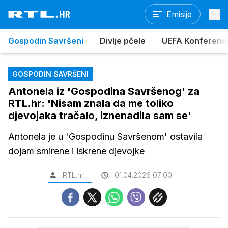
Emisije
Gospodin Savršeni
Divlje pčele
UEFA Konferencijs
GOSPODIN SAVRŠENI
Antonela iz 'Gospodina Savršenog' za
RTL.hr: 'Nisam znala da me toliko
djevojaka tračalo, iznenadila sam se'
Antonela je u 'Gospodinu Savršenom' ostavila
dojam smirene i iskrene djevojke
RTL.hr
01.04.2026 07:00