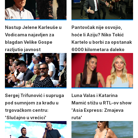
Nastup Jelene Karleuše u
Pantovčak nije osvojio,
Vodicama najavljen za
hoće li Aziju? Niko Tokić
blagdan Velike Gospe
Kartelo u borbi za opstanak
razljutio javnost
6000 kilometara daleko
Sergej Trifunović i supruga
Luna Valas i Katarina
pod sumnjom za krađu u
Mamić stižu u RTL-ov show
trgovačkom centru:
'Asia Express: Zmajeva
'Slučajno u vrećici'
ruta'