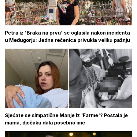
Petra iz 'Braka na prvu' se oglasila nakon incidenta
u Međugorju: Jedna rečenica privukla veliku pažnju
Sjećate se simpatične Manje iz 'Farme'? Postala je
mama, dječaku dala posebno ime