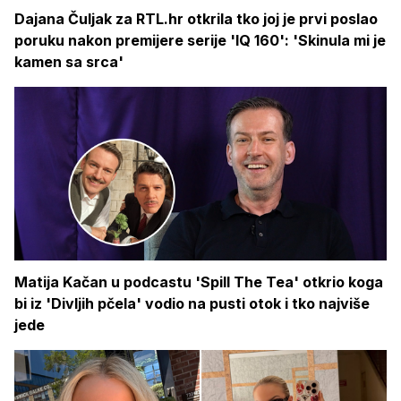
Dajana Čuljak za RTL.hr otkrila tko joj je prvi poslao
poruku nakon premijere serije 'IQ 160': 'Skinula mi je
kamen sa srca'
Matija Kačan u podcastu 'Spill The Tea' otkrio koga
bi iz 'Divljih pčela' vodio na pusti otok i tko najviše
jede