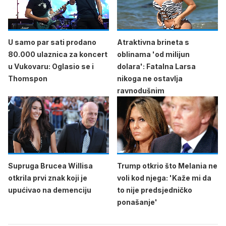
U samo par sati prodano
Atraktivna brineta s
80.000 ulaznica za koncert
oblinama 'od milijun
u Vukovaru: Oglasio se i
dolara': Fatalna Larsa
Thomspon
nikoga ne ostavlja
ravnodušnim
Supruga Brucea Willisa
Trump otkrio što Melania ne
otkrila prvi znak koji je
voli kod njega: 'Kaže mi da
upućivao na demenciju
to nije predsjedničko
ponašanje'