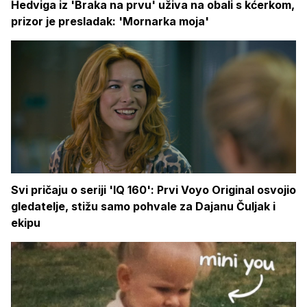
Hedviga iz 'Braka na prvu' uživa na obali s kćerkom,
prizor je presladak: 'Mornarka moja'
Svi pričaju o seriji 'IQ 160': Prvi Voyo Original osvojio
gledatelje, stižu samo pohvale za Dajanu Čuljak i
ekipu