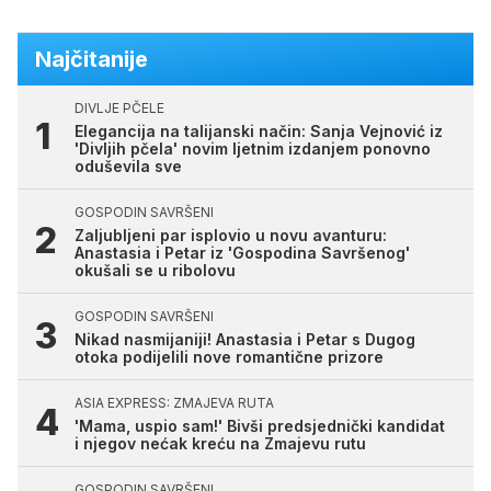
Najčitanije
DIVLJE PČELE
Elegancija na talijanski način: Sanja Vejnović iz
'Divljih pčela' novim ljetnim izdanjem ponovno
oduševila sve
GOSPODIN SAVRŠENI
Zaljubljeni par isplovio u novu avanturu:
Anastasia i Petar iz 'Gospodina Savršenog'
okušali se u ribolovu
GOSPODIN SAVRŠENI
Nikad nasmijaniji! Anastasia i Petar s Dugog
otoka podijelili nove romantične prizore
ASIA EXPRESS: ZMAJEVA RUTA
'Mama, uspio sam!' Bivši predsjednički kandidat
i njegov nećak kreću na Zmajevu rutu
GOSPODIN SAVRŠENI