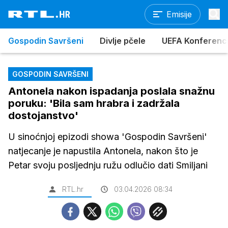
Emisije
Gospodin Savršeni
Divlje pčele
UEFA Konferencijs
GOSPODIN SAVRŠENI
Antonela nakon ispadanja poslala snažnu
poruku: 'Bila sam hrabra i zadržala
dostojanstvo'
U sinoćnjoj epizodi showa 'Gospodin Savršeni'
natjecanje je napustila Antonela, nakon što je
Petar svoju posljednju ružu odlučio dati Smiljani
RTL.hr
03.04.2026 08:34