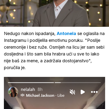
Loaded
:
100.00%
/
Upali
zvuk
Nedugo nakon ispadanja,
Antonela
se oglasila na
Instagramu i podijelila emotivnu poruku. "Poslije
ceremonije i bez ruže. Osmijeh na licu jer sam sebi
dosljedna i što sam bila hrabra ući u sve to iako
nije baš za mene, a zadržala dostojanstvo",
poručila je.