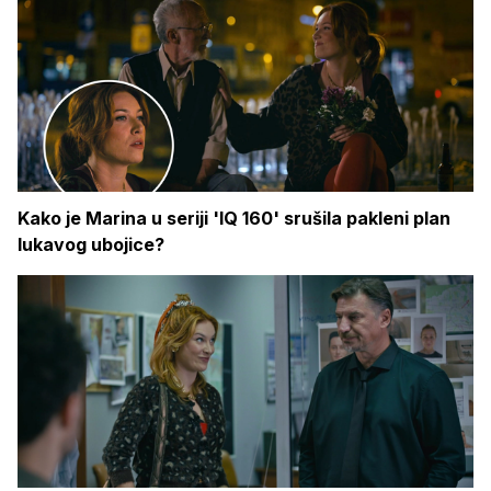
Kako je Marina u seriji 'IQ 160' srušila pakleni plan
lukavog ubojice?