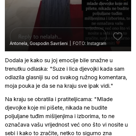
Antonela, Gospodin Savršeni
FOTO: Instagram
Dodala je kako su joj emocije bile snažne u
trenutku odlaska: "Suze i lica djevojki kada sam
odlazila glasniji su od svakog ružnog komentara,
moja pouka je da se na kraju sve ipak vidi."
Na kraju se obratila i pratiteljicama: "Mlade
djevojke koje mi pišete, nikada ne budite
poljuljane tuđim mišljenjima i izborima, to ne
označava vašu vrijednost već ono što vi nosite u
sebi i kako to zračite, netko to sigurno zna