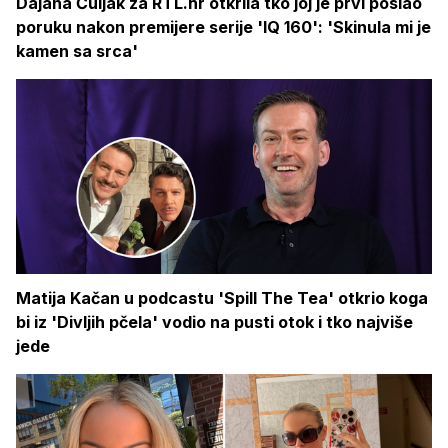
Dajana Čuljak za RTL.hr otkrila tko joj je prvi poslao
poruku nakon premijere serije 'IQ 160': 'Skinula mi je
kamen sa srca'
Matija Kačan u podcastu 'Spill The Tea' otkrio koga
bi iz 'Divljih pčela' vodio na pusti otok i tko najviše
jede