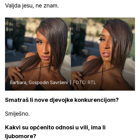
Valjda jesu, ne znam.
Barbara, Gospodin Savršeni
FOTO: RTL
Smatraš li nove djevojke konkurencijom?
Smiješno.
Kakvi su općenito odnosi u vili, ima li
ljubomore?