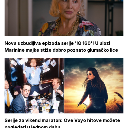
Nova uzbudljiva epizoda serije 'IQ 160'! U ulozi
Marinine majke stiže dobro poznato glumačko lice
Serije za vikend maraton: Ove Voyo hitove možete
pogledati u jednom dahu