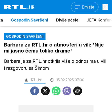
Emisije
ta
Gospodin Savršeni
Divlje pčele
UEFA Konferen
GOSPODIN SAVRŠENI
Barbara za RTL.hr o atmosferi u vili: 'Nije
mi jasno čemu toliko drame'
Barbara je za RTL.hr otkrila više o odnosima u vili
i razgovoru sa Šimom
RTL.hr
15.02.2025 07:00