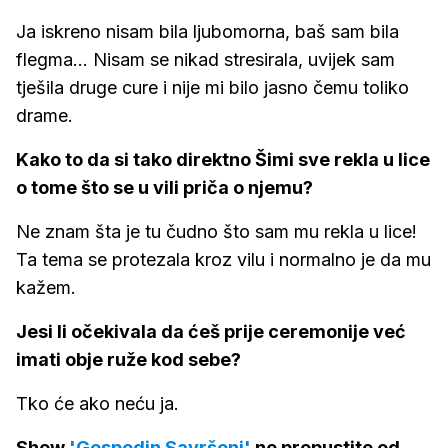
Ja iskreno nisam bila ljubomorna, baš sam bila
flegma... Nisam se nikad stresirala, uvijek sam
tješila druge cure i nije mi bilo jasno čemu toliko
drame.
Kako to da si tako direktno Šimi sve rekla u lice
o tome što se u vili priča o njemu?
Ne znam šta je tu čudno što sam mu rekla u lice!
Ta tema se protezala kroz vilu i normalno je da mu
kažem.
Jesi li očekivala da ćeš prije ceremonije već
imati obje ruže kod sebe?
Tko će ako neću ja.
Show
'Gospodin Savršeni'
ne propustite od