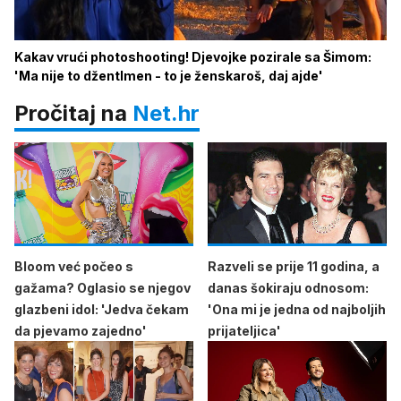
Kakav vrući photoshooting! Djevojke pozirale sa Šimom:
'Ma nije to džentlmen - to je ženskaroš, daj ajde'
Pročitaj na
Net.hr
Bloom već počeo s
Razveli se prije 11 godina, a
gažama? Oglasio se njegov
danas šokiraju odnosom:
glazbeni idol: 'Jedva čekam
'Ona mi je jedna od najboljih
da pjevamo zajedno'
prijateljica'