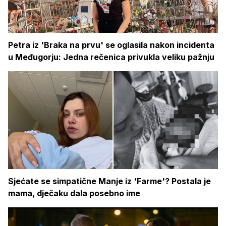
Petra iz 'Braka na prvu' se oglasila nakon incidenta
u Međugorju: Jedna rečenica privukla veliku pažnju
Sjećate se simpatične Manje iz 'Farme'? Postala je
mama, dječaku dala posebno ime