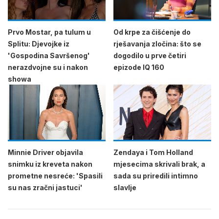
Prvo Mostar, pa tulum u
Od krpe za čišćenje do
Splitu: Djevojke iz
rješavanja zločina: što se
'Gospodina Savršenog'
dogodilo u prve četiri
nerazdvojne su i nakon
epizode IQ 160
showa
Minnie Driver objavila
Zendaya i Tom Holland
snimku iz kreveta nakon
mjesecima skrivali brak, a
prometne nesreće: 'Spasili
sada su priredili intimno
su nas zračni jastuci'
slavlje