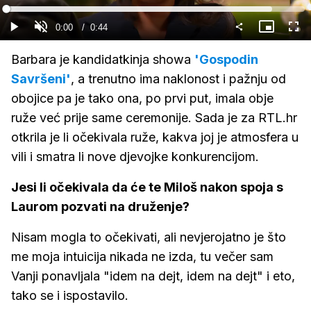
Gledaj
Loaded
:
89.14%
Current
0:00
/
Duration
0:44
Gledaj
Upali
Slika
Cijel
zvuk
u
zasl
slici
Time
Barbara je kandidatkinja showa
'Gospodin
Savršeni'
, a trenutno ima naklonost i pažnju od
obojice pa je tako ona, po prvi put, imala obje
ruže već prije same ceremonije. Sada je za RTL.hr
otkrila je li očekivala ruže, kakva joj je atmosfera u
vili i smatra li nove djevojke konkurencijom.
Jesi li očekivala da će te Miloš nakon spoja s
Laurom pozvati na druženje?
Nisam mogla to očekivati, ali nevjerojatno je što
me moja intuicija nikada ne izda, tu večer sam
Vanji ponavljala "idem na dejt, idem na dejt" i eto,
tako se i ispostavilo.