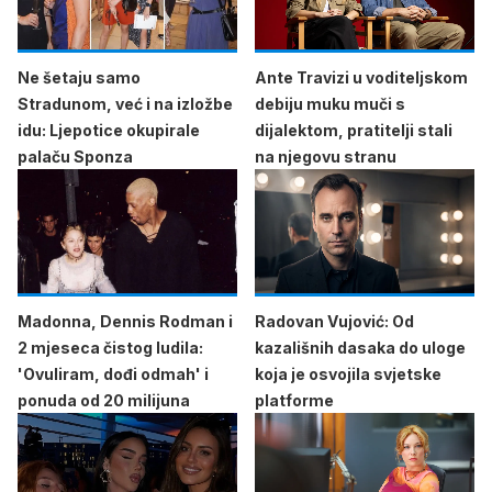
Ne šetaju samo
Ante Travizi u voditeljskom
Stradunom, već i na izložbe
debiju muku muči s
idu: Ljepotice okupirale
dijalektom, pratitelji stali
palaču Sponza
na njegovu stranu
Madonna, Dennis Rodman i
Radovan Vujović: Od
2 mjeseca čistog ludila:
kazališnih dasaka do uloge
'Ovuliram, dođi odmah' i
koja je osvojila svjetske
ponuda od 20 milijuna
platforme