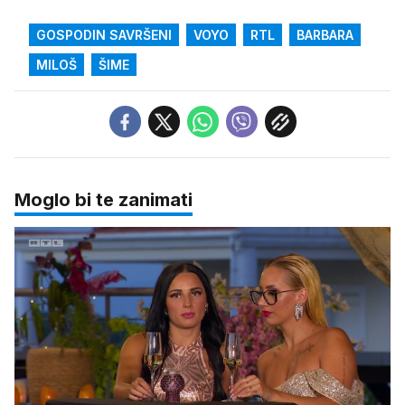
GOSPODIN SAVRŠENI
VOYO
RTL
BARBARA
MILOŠ
ŠIME
Moglo bi te zanimati