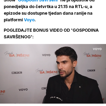
ponedjeljka do četvrtka u 21.15 na RTL-u, a
epizode su dostupne tjedan dana ranije na
platformi
Voyo
.
POGLEDAJTE BONUS VIDEO OD 'GOSPODINA
SAVRŠENOG':
Loaded
:
76.21%
/
Upali
zvuk