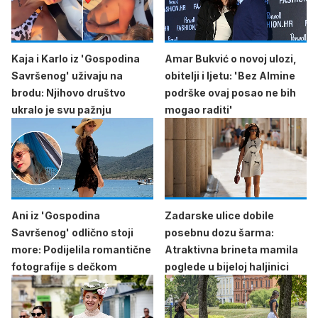
Kaja i Karlo iz 'Gospodina
Amar Bukvić o novoj ulozi,
Savršenog' uživaju na
obitelji i ljetu: 'Bez Almine
brodu: Njihovo društvo
podrške ovaj posao ne bih
ukralo je svu pažnju
mogao raditi'
Ani iz 'Gospodina
Zadarske ulice dobile
Savršenog' odlično stoji
posebnu dozu šarma:
more: Podijelila romantične
Atraktivna brineta mamila
fotografije s dečkom
poglede u bijeloj haljinici