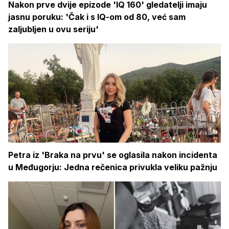
Nakon prve dvije epizode 'IQ 160' gledatelji imaju
jasnu poruku: 'Čak i s IQ-om od 80, već sam
zaljubljen u ovu seriju'
Petra iz 'Braka na prvu' se oglasila nakon incidenta
u Međugorju: Jedna rečenica privukla veliku pažnju