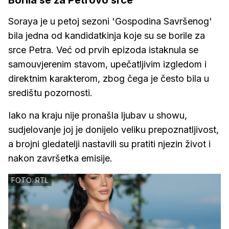
Borila se za Petrovo srce
Soraya je u petoj sezoni 'Gospodina Savršenog'
bila jedna od kandidatkinja koje su se borile za
srce Petra. Već od prvih epizoda istaknula se
samouvjerenim stavom, upečatljivim izgledom i
direktnim karakterom, zbog čega je često bila u
središtu pozornosti.
Iako na kraju nije pronašla ljubav u showu,
sudjelovanje joj je donijelo veliku prepoznatljivost,
a brojni gledatelji nastavili su pratiti njezin život i
nakon završetka emisije.
FOTO: RTL