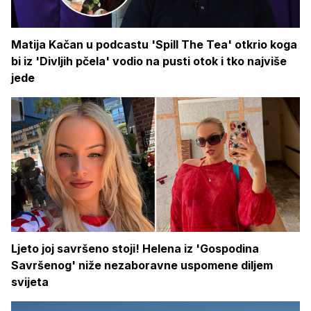
Matija Kačan u podcastu 'Spill The Tea' otkrio koga
bi iz 'Divljih pčela' vodio na pusti otok i tko najviše
jede
Ljeto joj savršeno stoji! Helena iz 'Gospodina
Savršenog' niže nezaboravne uspomene diljem
svijeta