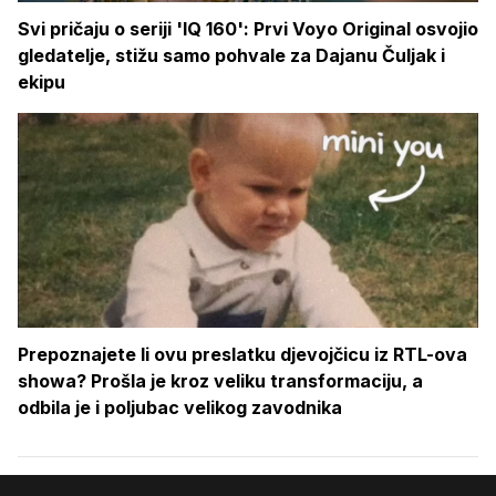
Svi pričaju o seriji 'IQ 160': Prvi Voyo Original osvojio
gledatelje, stižu samo pohvale za Dajanu Čuljak i
ekipu
Prepoznajete li ovu preslatku djevojčicu iz RTL-ova
showa? Prošla je kroz veliku transformaciju, a
odbila je i poljubac velikog zavodnika