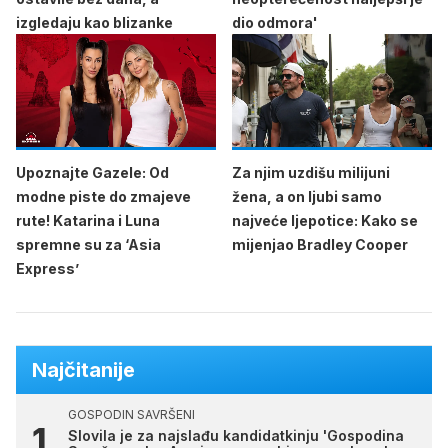
izgledaju kao blizanke
dio odmora'
Upoznajte Gazele: Od
Za njim uzdišu milijuni
modne piste do zmajeve
žena, a on ljubi samo
rute! Katarina i Luna
najveće ljepotice: Kako se
spremne su za ‘Asia
mijenjao Bradley Cooper
Express’
Najčitanije
GOSPODIN SAVRŠENI
Slovila je za najslađu kandidatkinju 'Gospodina