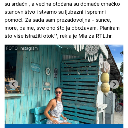
su srdačni, a većina otočana su domaće crnačko
stanovništvo i stvarno su ljubazni i spremni
pomoći. Za sada sam prezadovoljna – sunce,
more, palme, sve ono što ja obožavam. Planiram
što više istražiti otok'', rekla je Mia za RTL.hr.
FOTO: Instagram