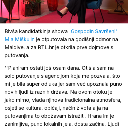
Loaded
:
22.38%
/
Upali
zvuk
Bivša kandidatkinja showa
'Gospodin Savršeni'
Mia Miškulin
je otputovala na godišnji odmor na
Maldive, a za RTL.hr je otkrila prve dojmove s
putovanja.
''Planiram ostati još osam dana. Otišla sam na
solo putovanje s agencijom koja me pozvala, što
mi je bila super odluka jer sam već upoznala puno
novih ljudi iz raznih država. Na ovom otoku je
jako mirno, vlada njihova tradicionalna atmosfera,
osjeti se kultura, običaji, način života a ja na
putovanjima to obožavam istražiti. Hrana im je
zanimljiva, puno lokalnih jela, dosta začina. Ljudi