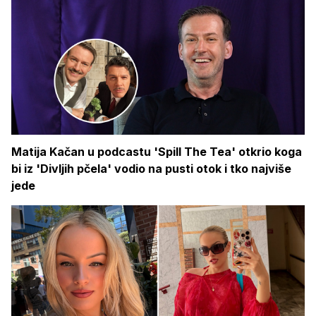
Matija Kačan u podcastu 'Spill The Tea' otkrio koga
bi iz 'Divljih pčela' vodio na pusti otok i tko najviše
jede