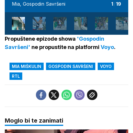
Mia, Gospodin Savršeni
1
/
19
Propuštene epizode showa
'Gospodin
Savršeni'
ne propustite na platformi
Voyo
.
MIA MIŠKULIN
GOSPODIN SAVRŠENI
VOYO
RTL
Moglo bi te zanimati