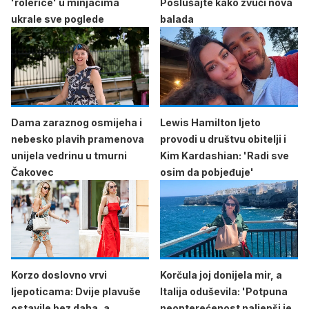
'rolerice' u minjacima
Poslušajte kako zvuči nova
ukrale sve poglede
balada
Dama zaraznog osmijeha i
Lewis Hamilton ljeto
nebesko plavih pramenova
provodi u društvu obitelji i
unijela vedrinu u tmurni
Kim Kardashian: 'Radi sve
Čakovec
osim da pobjeđuje'
Korzo doslovno vrvi
Korčula joj donijela mir, a
ljepoticama: Dvije plavuše
Italija oduševila: 'Potpuna
ostavile bez daha, a
neopterećenost naljepši je