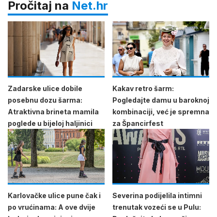
Pročitaj na
Net.hr
Zadarske ulice dobile
Kakav retro šarm:
posebnu dozu šarma:
Pogledajte damu u baroknoj
Atraktivna brineta mamila
kombinaciji, već je spremna
poglede u bijeloj haljinici
za Špancirfest
Karlovačke ulice pune čak i
Severina podijelila intimni
po vrućinama: A ove dvije
trenutak vozeći se u Pulu: