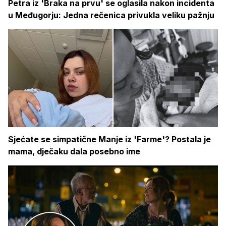
Petra iz 'Braka na prvu' se oglasila nakon incidenta
u Međugorju: Jedna rečenica privukla veliku pažnju
Sjećate se simpatične Manje iz 'Farme'? Postala je
mama, dječaku dala posebno ime