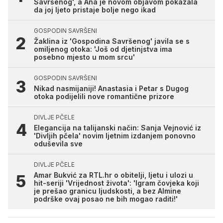
Savršenog', a Ana je novom objavom pokazala
da joj ljeto pristaje bolje nego ikad
GOSPODIN SAVRŠENI
Žaklina iz 'Gospodina Savršenog' javila se s
omiljenog otoka: 'Još od djetinjstva ima
posebno mjesto u mom srcu'
GOSPODIN SAVRŠENI
Nikad nasmijaniji! Anastasia i Petar s Dugog
otoka podijelili nove romantične prizore
DIVLJE PČELE
Elegancija na talijanski način: Sanja Vejnović iz
'Divljih pčela' novim ljetnim izdanjem ponovno
oduševila sve
DIVLJE PČELE
Amar Bukvić za RTL.hr o obitelji, ljetu i ulozi u
hit-seriji 'Vrijednost života': 'Igram čovjeka koji
je prešao granicu ljudskosti, a bez Almine
podrške ovaj posao ne bih mogao raditi!'