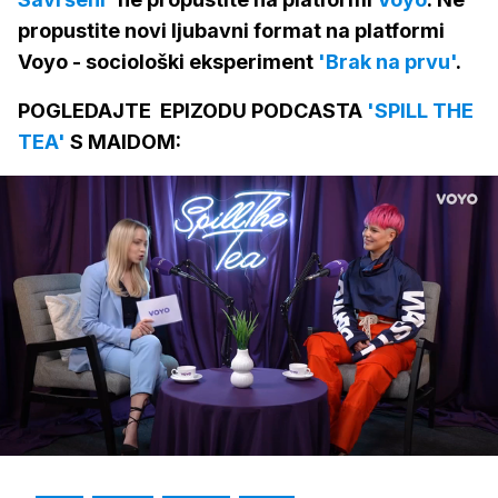
propustite novi ljubavni format na platformi
Voyo - sociološki eksperiment
'Brak na prvu'
.
POGLEDAJTE EPIZODU PODCASTA
'SPILL THE
TEA'
S MAIDOM:
Loaded
:
2.61%
/
Upali
zvuk