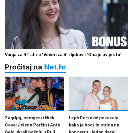
Vanja za RTL.hr o 'Večeri za 5' i ljubavi: 'Ona je uvijek tu'
Pročitaj na
Net.hr
Zagrljaj, osmijesi i Nick
Lejdi Perković pokazala
Cave: Jelena Perčin i Ante
kako je bodrila strica na
Gelo ukrali pažnju u Puli
koncertu: Jedan detalj