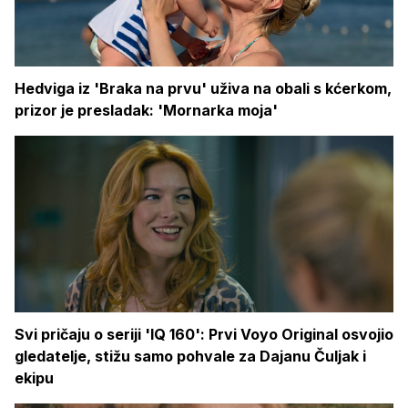
Hedviga iz 'Braka na prvu' uživa na obali s kćerkom,
prizor je presladak: 'Mornarka moja'
Svi pričaju o seriji 'IQ 160': Prvi Voyo Original osvojio
gledatelje, stižu samo pohvale za Dajanu Čuljak i
ekipu