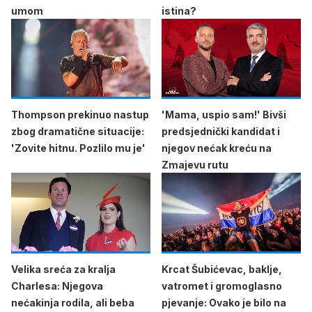
umom
istina?
Thompson prekinuo nastup
'Mama, uspio sam!' Bivši
zbog dramatične situacije:
predsjednički kandidat i
'Zovite hitnu. Pozlilo mu je'
njegov nećak kreću na
Zmajevu rutu
Velika sreća za kralja
Krcat Šubićevac, baklje,
Charlesa: Njegova
vatromet i gromoglasno
nećakinja rodila, ali beba
pjevanje: Ovako je bilo na