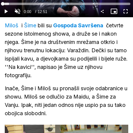
Gledaj
Loaded
:
5.17%
Current
0:00
/
Duration
12:51
Gledaj
Upali
Slika
Cijel
zvuk
u
zasl
slici
Time
Miloš
i
Šime
bili su
Gospoda Savršena
četvrte
sezone istoimenog showa, a druže se i nakon
njega. Šime je na društvenim mrežama otkrio i
njihovu trenutnu lokaciju: Varaždin. Dečki su tamo
ispijali kavu, a djevojkama su podijelili i bijele ruže.
''Na kavici'', napisao je Šime uz njihovu
fotografiju.
Inače, Šime i Miloš su pronašli svoje odabranice u
showu. Miloš se odlučio za Maidu, a Šime za
Vanju. Ipak, niti jedan odnos nije uspio pa su tako
obojica slobodni.