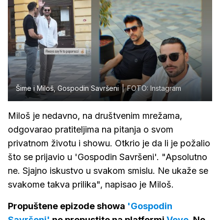
Šime i Miloš, Gospodin Savršeni
FOTO: Instagram
Miloš je nedavno, na društvenim mrežama,
odgovarao pratiteljima na pitanja o svom
privatnom životu i showu. Otkrio je da li je požalio
što se prijavio u 'Gospodin Savršeni'. "Apsolutno
ne. Sjajno iskustvo u svakom smislu. Ne ukaže se
svakome takva prilika", napisao je Miloš.
Propuštene epizode showa
'Gospodin
Savršeni'
ne propustite na platformi
Voyo
. Ne