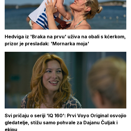
Hedviga iz 'Braka na prvu' uživa na obali s kćerkom,
prizor je presladak: 'Mornarka moja'
Svi pričaju o seriji 'IQ 160': Prvi Voyo Original osvojio
gledatelje, stižu samo pohvale za Dajanu Čuljak i
ekipu