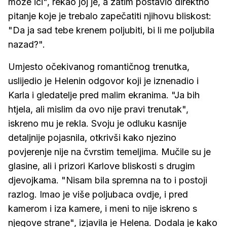
može ići", rekao joj je, a zatim postavio direktno
pitanje koje je trebalo zapečatiti njihovu bliskost:
"Da ja sad tebe krenem poljubiti, bi li me poljubila
nazad?".
Umjesto očekivanog romantičnog trenutka,
uslijedio je Helenin odgovor koji je iznenadio i
Karla i gledatelje pred malim ekranima. "Ja bih
htjela, ali mislim da ovo nije pravi trenutak",
iskreno mu je rekla. Svoju je odluku kasnije
detaljnije pojasnila, otkrivši kako njezino
povjerenje nije na čvrstim temeljima. Mučile su je
glasine, ali i prizori Karlove bliskosti s drugim
djevojkama. "Nisam bila spremna na to i postoji
razlog. Imao je više poljubaca ovdje, i pred
kamerom i iza kamere, i meni to nije iskreno s
njegove strane", izjavila je Helena. Dodala je kako