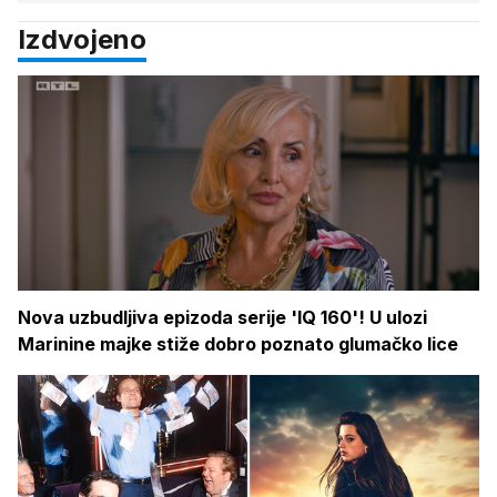
Izdvojeno
Nova uzbudljiva epizoda serije 'IQ 160'! U ulozi
Marinine majke stiže dobro poznato glumačko lice