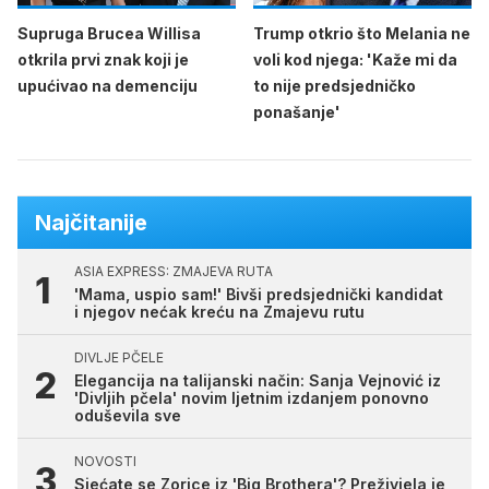
Supruga Brucea Willisa
Trump otkrio što Melania ne
otkrila prvi znak koji je
voli kod njega: 'Kaže mi da
upućivao na demenciju
to nije predsjedničko
ponašanje'
Najčitanije
ASIA EXPRESS: ZMAJEVA RUTA
'Mama, uspio sam!' Bivši predsjednički kandidat
i njegov nećak kreću na Zmajevu rutu
DIVLJE PČELE
Elegancija na talijanski način: Sanja Vejnović iz
'Divljih pčela' novim ljetnim izdanjem ponovno
oduševila sve
NOVOSTI
Sjećate se Zorice iz 'Big Brothera'? Preživjela je