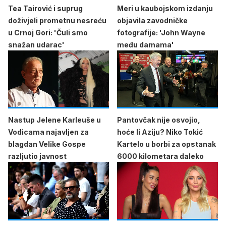
Tea Tairović i suprug
Meri u kaubojskom izdanju
doživjeli prometnu nesreću
objavila zavodničke
u Crnoj Gori: 'Čuli smo
fotografije: 'John Wayne
snažan udarac'
među damama'
Nastup Jelene Karleuše u
Pantovčak nije osvojio,
Vodicama najavljen za
hoće li Aziju? Niko Tokić
blagdan Velike Gospe
Kartelo u borbi za opstanak
razljutio javnost
6000 kilometara daleko