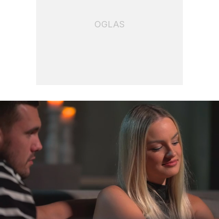
OGLAS
Loaded
:
100.00%
/
Upali