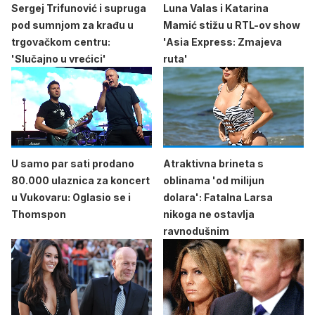
Sergej Trifunović i supruga
Luna Valas i Katarina
pod sumnjom za krađu u
Mamić stižu u RTL-ov show
trgovačkom centru:
'Asia Express: Zmajeva
'Slučajno u vrećici'
ruta'
U samo par sati prodano
Atraktivna brineta s
80.000 ulaznica za koncert
oblinama 'od milijun
u Vukovaru: Oglasio se i
dolara': Fatalna Larsa
Thomspon
nikoga ne ostavlja
ravnodušnim