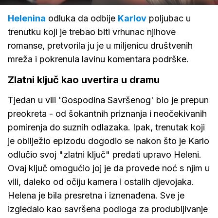
zvuk
Helenina
odluka da odbije
Karlov
poljubac u
trenutku koji je trebao biti vrhunac njihove
romanse, pretvorila ju je u miljenicu društvenih
mreža i pokrenula lavinu komentara podrške.
Zlatni ključ kao uvertira u dramu
Tjedan u vili 'Gospodina Savršenog' bio je prepun
preokreta - od šokantnih priznanja i neočekivanih
pomirenja do suznih odlazaka. Ipak, trenutak koji
je obilježio epizodu dogodio se nakon što je Karlo
odlučio svoj "zlatni ključ" predati upravo Heleni.
Ovaj ključ omogućio joj je da provede noć s njim u
vili, daleko od očiju kamera i ostalih djevojaka.
Helena je bila presretna i iznenađena. Sve je
izgledalo kao savršena podloga za produbljivanje