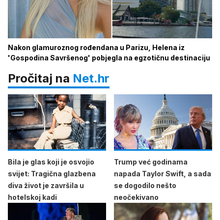
Nakon glamuroznog rođendana u Parizu, Helena iz
'Gospodina Savršenog' pobjegla na egzotičnu destinaciju
Pročitaj na
Net.hr
Bila je glas koji je osvojio
Trump već godinama
svijet: Tragična glazbena
napada Taylor Swift, a sada
diva život je završila u
se dogodilo nešto
hotelskoj kadi
neočekivano