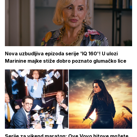
Nova uzbudljiva epizoda serije 'IQ 160'! U ulozi
Marinine majke stiže dobro poznato glumačko lice
Serije za vikend maraton: Ove Voyo hitove možete