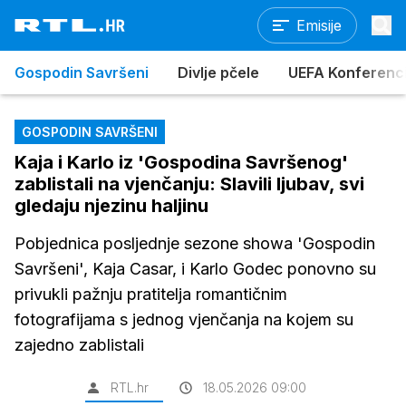
Emisije
Gospodin Savršeni
Divlje pčele
UEFA Konferencijs
GOSPODIN SAVRŠENI
Kaja i Karlo iz 'Gospodina Savršenog'
zablistali na vjenčanju: Slavili ljubav, svi
gledaju njezinu haljinu
Pobjednica posljednje sezone showa 'Gospodin
Savršeni', Kaja Casar, i Karlo Godec ponovno su
privukli pažnju pratitelja romantičnim
fotografijama s jednog vjenčanja na kojem su
zajedno zablistali
RTL.hr
18.05.2026 09:00