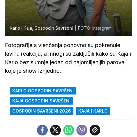
Karlo i Kaja, Gospodin Savršeni
FOTO: Instagram
Fotografije s vjenčanja ponovno su pokrenule
lavinu reakcija, a mnogi su zaključili kako su Kaja i
Karlo bez sumnje jedan od najomiljenijih parova
koje je show iznjedrio.
KARLO GOSPODIN SAVRŠENI
KAJA GOSPODIN SAVRŠENI
GOSPODIN SAVRŠENI 2026
KAJA I KARLO