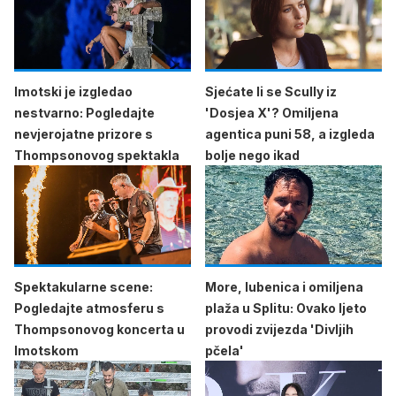
Imotski je izgledao
Sjećate li se Scully iz
nestvarno: Pogledajte
'Dosjea X'? Omiljena
nevjerojatne prizore s
agentica puni 58, a izgleda
Thompsonovog spektakla
bolje nego ikad
Spektakularne scene:
More, lubenica i omiljena
Pogledajte atmosferu s
plaža u Splitu: Ovako ljeto
Thompsonovog koncerta u
provodi zvijezda 'Divljih
Imotskom
pčela'