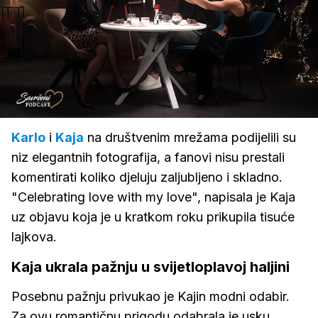
Loaded
:
2.06%
/
Upali
zvuk
Karlo
i
Kaja
na društvenim mrežama podijelili su
niz elegantnih fotografija, a fanovi nisu prestali
komentirati koliko djeluju zaljubljeno i skladno.
"Celebrating love with my love", napisala je Kaja
uz objavu koja je u kratkom roku prikupila tisuće
lajkova.
Kaja ukrala pažnju u svijetloplavoj haljini
Posebnu pažnju privukao je Kajin modni odabir.
Za ovu romantičnu prigodu odabrala je usku