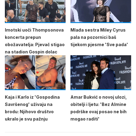
Imotski uoči Thompsonova
Mlađa sestra Miley Cyrus
koncerta prepun
pala na pozornici baš
obožavatelja: Pjevač stigao
tijekom pjesme 'Sve pada'
na stadion Gospin dolac
Kaja i Karlo iz 'Gospodina
Amar Bukvić o novoj ulozi,
Savršenog' uživaju na
obitelji i ljetu: 'Bez Almine
brodu: Njihovo društvo
podrške ovaj posao ne bih
ukralo je svu pažnju
mogao raditi'