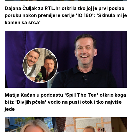
Dajana Čuljak za RTL.hr otkrila tko joj je prvi poslao
poruku nakon premijere serije 'IQ 160': 'Skinula mi je
kamen sa srca'
Matija Kačan u podcastu 'Spill The Tea' otkrio koga
bi iz 'Divljih pčela' vodio na pusti otok i tko najviše
jede