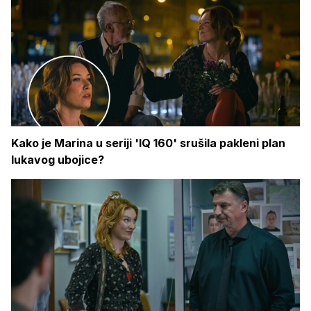
Kako je Marina u seriji 'IQ 160' srušila pakleni plan
lukavog ubojice?