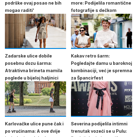
podrške ovaj posao ne bih
more: Podijelila romantične
mogao raditi'
fotografije s dečkom
Zadarske ulice dobile
Kakav retro šarm:
posebnu dozu šarma:
Pogledajte damu u baroknoj
Atraktivna brineta mamila
kombinaciji, već je spremna
poglede u bijeloj haljinici
za Špancirfest
Karlovačke ulice pune čak i
Severina podijelila intimni
po vrućinama: A ove dvije
trenutak vozeći se u Pulu: