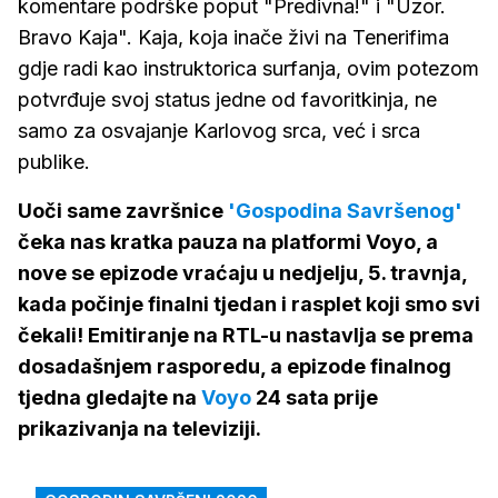
komentare podrške poput "Predivna!" i "Uzor.
Bravo Kaja". Kaja, koja inače živi na Tenerifima
gdje radi kao instruktorica surfanja, ovim potezom
potvrđuje svoj status jedne od favoritkinja, ne
samo za osvajanje Karlovog srca, već i srca
publike.
Uoči same završnice
'Gospodina Savršenog'
čeka nas kratka pauza na platformi Voyo, a
nove se epizode vraćaju u nedjelju, 5. travnja,
kada počinje finalni tjedan i rasplet koji smo svi
čekali! Emitiranje na RTL-u nastavlja se prema
dosadašnjem rasporedu, a epizode finalnog
tjedna gledajte na
Voyo
24 sata prije
prikazivanja na televiziji.