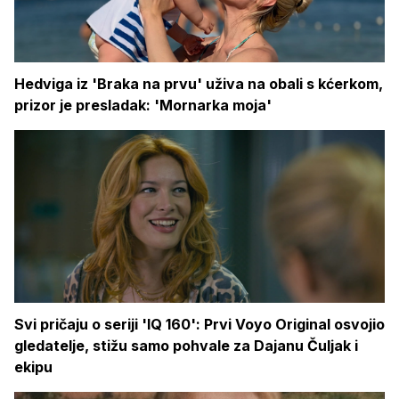
Hedviga iz 'Braka na prvu' uživa na obali s kćerkom,
prizor je presladak: 'Mornarka moja'
Svi pričaju o seriji 'IQ 160': Prvi Voyo Original osvojio
gledatelje, stižu samo pohvale za Dajanu Čuljak i
ekipu