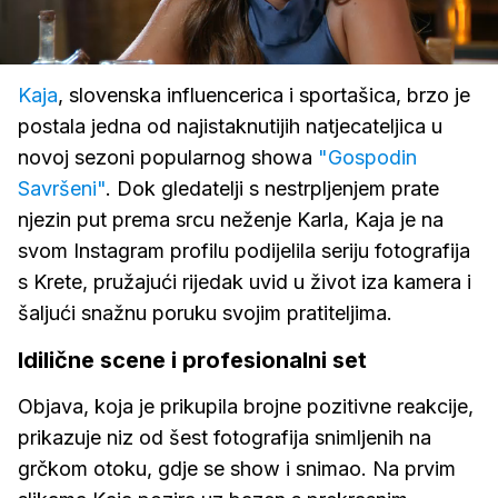
Loaded
:
100.00%
/
Upali
zvuk
Kaja
, slovenska influencerica i sportašica, brzo je
postala jedna od najistaknutijih natjecateljica u
novoj sezoni popularnog showa
"Gospodin
Savršeni"
. Dok gledatelji s nestrpljenjem prate
njezin put prema srcu neženje Karla, Kaja je na
svom Instagram profilu podijelila seriju fotografija
s Krete, pružajući rijedak uvid u život iza kamera i
šaljući snažnu poruku svojim pratiteljima.
Idilične scene i profesionalni set
Objava, koja je prikupila brojne pozitivne reakcije,
prikazuje niz od šest fotografija snimljenih na
grčkom otoku, gdje se show i snimao. Na prvim