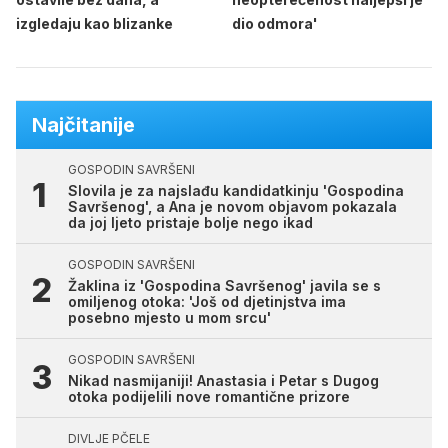
izgledaju kao blizanke
dio odmora'
Najčitanije
GOSPODIN SAVRŠENI
Slovila je za najslađu kandidatkinju 'Gospodina
Savršenog', a Ana je novom objavom pokazala
da joj ljeto pristaje bolje nego ikad
GOSPODIN SAVRŠENI
Žaklina iz 'Gospodina Savršenog' javila se s
omiljenog otoka: 'Još od djetinjstva ima
posebno mjesto u mom srcu'
GOSPODIN SAVRŠENI
Nikad nasmijaniji! Anastasia i Petar s Dugog
otoka podijelili nove romantične prizore
DIVLJE PČELE