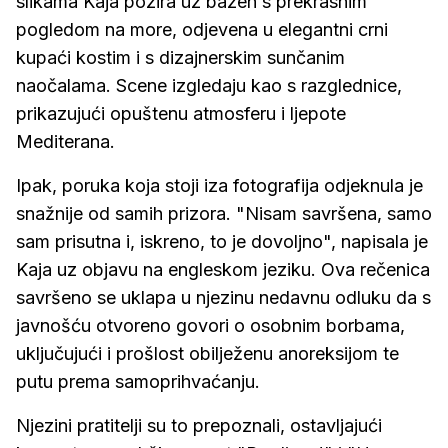
slikama Kaja pozira uz bazen s prekrasnim
pogledom na more, odjevena u elegantni crni
kupaći kostim i s dizajnerskim sunčanim
naočalama. Scene izgledaju kao s razglednice,
prikazujući opuštenu atmosferu i ljepote
Mediterana.
Ipak, poruka koja stoji iza fotografija odjeknula je
snažnije od samih prizora. "Nisam savršena, samo
sam prisutna i, iskreno, to je dovoljno", napisala je
Kaja uz objavu na engleskom jeziku. Ova rečenica
savršeno se uklapa u njezinu nedavnu odluku da s
javnošću otvoreno govori o osobnim borbama,
uključujući i prošlost obilježenu anoreksijom te
putu prema samoprihvaćanju.
Njezini pratitelji su to prepoznali, ostavljajući