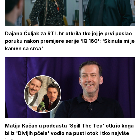
Dajana Čuljak za RTL.hr otkrila tko joj je prvi poslao
poruku nakon premijere serije 'IQ 160': 'Skinula mi je
kamen sa srca'
Matija Kačan u podcastu 'Spill The Tea' otkrio koga
bi iz 'Divljih pčela' vodio na pusti otok i tko najviše