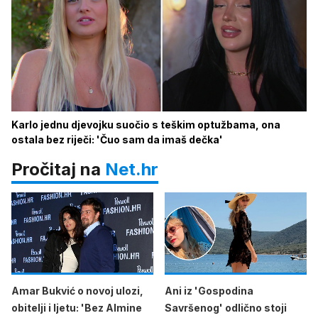
Karlo jednu djevojku suočio s teškim optužbama, ona
ostala bez riječi: 'Čuo sam da imaš dečka'
Pročitaj na
Net.hr
Amar Bukvić o novoj ulozi,
Ani iz 'Gospodina
obitelji i ljetu: 'Bez Almine
Savršenog' odlično stoji