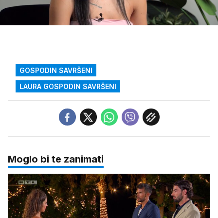
Loaded
:
14.18%
/
Upali
zvuk
GOSPODIN SAVRŠENI
LAURA GOSPODIN SAVRŠENI
Moglo bi te zanimati