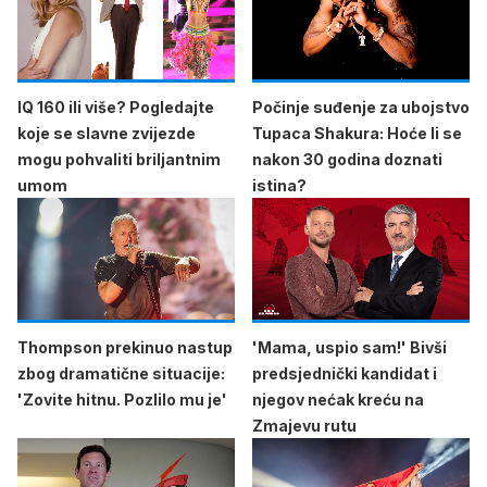
IQ 160 ili više? Pogledajte
Počinje suđenje za ubojstvo
koje se slavne zvijezde
Tupaca Shakura: Hoće li se
mogu pohvaliti briljantnim
nakon 30 godina doznati
umom
istina?
Thompson prekinuo nastup
'Mama, uspio sam!' Bivši
zbog dramatične situacije:
predsjednički kandidat i
'Zovite hitnu. Pozlilo mu je'
njegov nećak kreću na
Zmajevu rutu