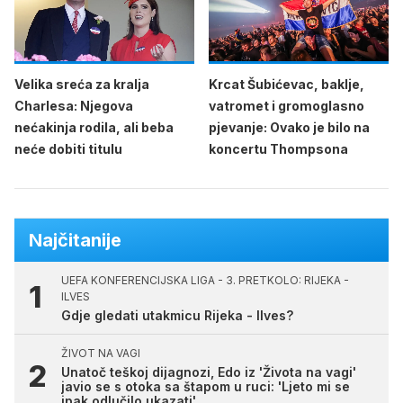
Velika sreća za kralja
Krcat Šubićevac, baklje,
Charlesa: Njegova
vatromet i gromoglasno
nećakinja rodila, ali beba
pjevanje: Ovako je bilo na
neće dobiti titulu
koncertu Thompsona
Najčitanije
UEFA KONFERENCIJSKA LIGA - 3. PRETKOLO: RIJEKA -
ILVES
Gdje gledati utakmicu Rijeka - Ilves?
ŽIVOT NA VAGI
Unatoč teškoj dijagnozi, Edo iz 'Života na vagi'
javio se s otoka sa štapom u ruci: 'Ljeto mi se
ipak odlučilo ukazati'