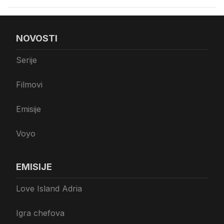
NOVOSTI
Serije
Filmovi
Emisije
Voyo
EMISIJE
Love Island Adria
Igra chefova