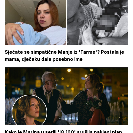
Sjećate se simpatične Manje iz 'Farme'? Postala je
mama, dječaku dala posebno ime
Kako je Marina u seriji 'IQ 160' srušila pakleni plan