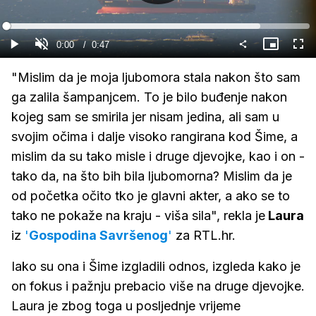
Gledaj
Loaded
:
83.62%
Current
0:00
/
Duration
0:47
Gledaj
Upali
Slika
Cijel
zvuk
u
zasl
slici
Time
"Mislim da je moja ljubomora stala nakon što sam
ga zalila šampanjcem. To je bilo buđenje nakon
kojeg sam se smirila jer nisam jedina, ali sam u
svojim očima i dalje visoko rangirana kod Šime, a
mislim da su tako misle i druge djevojke, kao i on -
tako da, na što bih bila ljubomorna? Mislim da je
od početka očito tko je glavni akter, a ako se to
tako ne pokaže na kraju - viša sila", rekla je
Laura
iz
'
Gospodina Savršenog
'
za RTL.hr.
Iako su ona i Šime izgladili odnos, izgleda kako je
on fokus i pažnju prebacio više na druge djevojke.
Laura je zbog toga u posljednje vrijeme