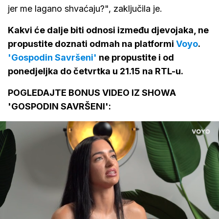
jer me lagano shvaćaju?", zaključila je.
Kakvi će dalje biti odnosi između djevojaka, ne
propustite doznati odmah na platformi
Voyo
.
'Gospodin Savršeni'
ne propustite i od
ponedjeljka do četvrtka u 21.15 na RTL-u.
POGLEDAJTE BONUS VIDEO IZ SHOWA
'GOSPODIN SAVRŠENI':