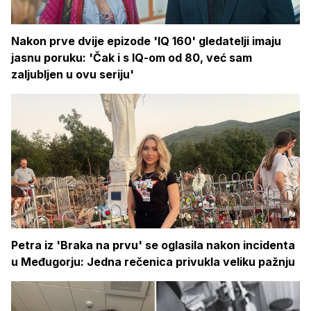
Nakon prve dvije epizode 'IQ 160' gledatelji imaju
jasnu poruku: 'Čak i s IQ-om od 80, već sam
zaljubljen u ovu seriju'
Petra iz 'Braka na prvu' se oglasila nakon incidenta
u Međugorju: Jedna rečenica privukla veliku pažnju