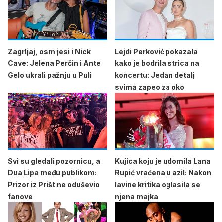
Zagrljaj, osmijesi i Nick
Lejdi Perković pokazala
Cave: Jelena Perčin i Ante
kako je bodrila strica na
Gelo ukrali pažnju u Puli
koncertu: Jedan detalj
svima zapeo za oko
Svi su gledali pozornicu, a
Kujica koju je udomila Lana
Dua Lipa među publikom:
Rupić vraćena u azil: Nakon
Prizor iz Prištine oduševio
lavine kritika oglasila se
fanove
njena majka