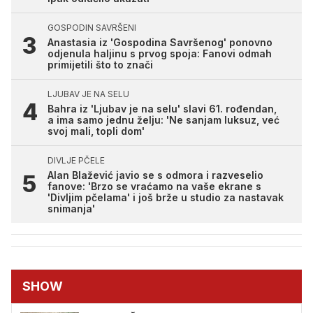
GOSPODIN SAVRŠENI
Anastasia iz 'Gospodina Savršenog' ponovno
odjenula haljinu s prvog spoja: Fanovi odmah
primijetili što to znači
LJUBAV JE NA SELU
Bahra iz 'Ljubav je na selu' slavi 61. rođendan,
a ima samo jednu želju: 'Ne sanjam luksuz, već
svoj mali, topli dom'
DIVLJE PČELE
Alan Blažević javio se s odmora i razveselio
fanove: 'Brzo se vraćamo na vaše ekrane s
'Divljim pčelama' i još brže u studio za nastavak
snimanja'
SHOW