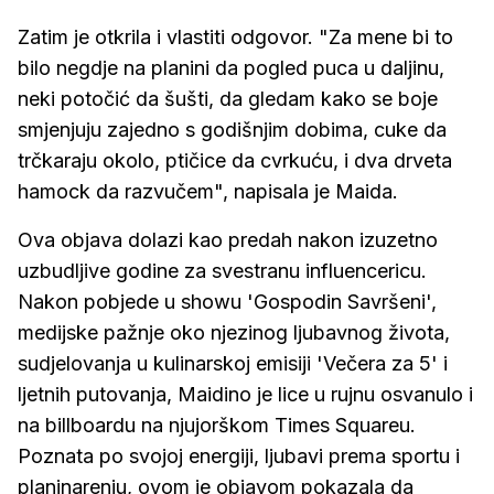
Zatim je otkrila i vlastiti odgovor. "Za mene bi to
bilo negdje na planini da pogled puca u daljinu,
neki potočić da šušti, da gledam kako se boje
smjenjuju zajedno s godišnjim dobima, cuke da
trčkaraju okolo, ptičice da cvrkuću, i dva drveta
hamock da razvučem", napisala je Maida.
Ova objava dolazi kao predah nakon izuzetno
uzbudljive godine za svestranu influencericu.
Nakon pobjede u showu 'Gospodin Savršeni',
medijske pažnje oko njezinog ljubavnog života,
sudjelovanja u kulinarskoj emisiji 'Večera za 5' i
ljetnih putovanja, Maidino je lice u rujnu osvanulo i
na billboardu na njujorškom Times Squareu.
Poznata po svojoj energiji, ljubavi prema sportu i
planinarenju, ovom je objavom pokazala da