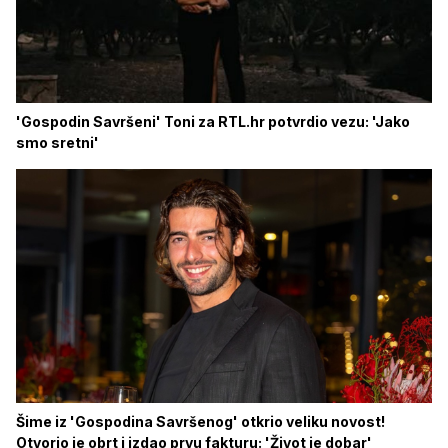
'Gospodin Savršeni' Toni za RTL.hr potvrdio vezu: 'Jako
smo sretni'
Šime iz 'Gospodina Savršenog' otkrio veliku novost!
Otvorio je obrt i izdao prvu fakturu: 'Život je dobar'