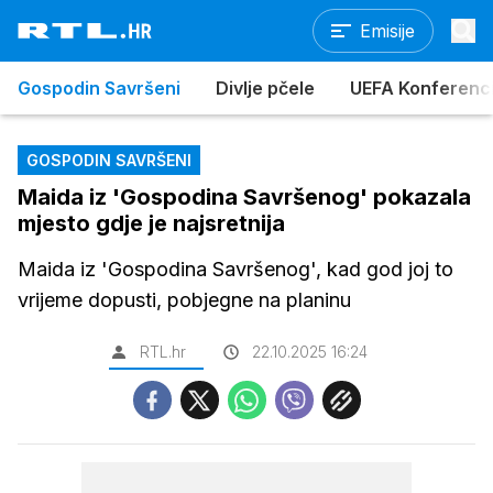
Emisije
Gospodin Savršeni
Divlje pčele
UEFA Konferencijs
GOSPODIN SAVRŠENI
Maida iz 'Gospodina Savršenog' pokazala
mjesto gdje je najsretnija
Maida iz 'Gospodina Savršenog', kad god joj to
vrijeme dopusti, pobjegne na planinu
RTL.hr
22.10.2025 16:24