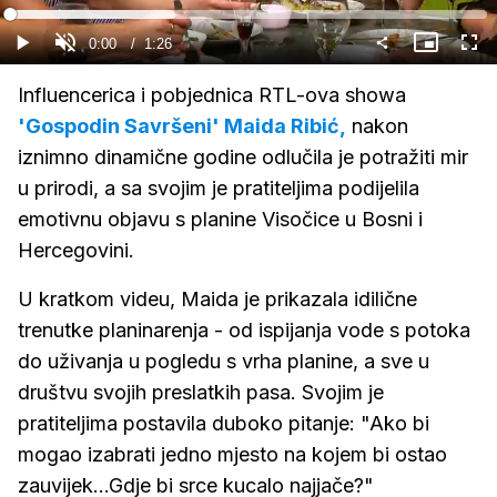
Gledaj
Loaded
:
34.67%
Current
0:00
/
Duration
1:26
Gledaj
Upali
Slika
Cijel
zvuk
u
zasl
slici
Time
Influencerica i pobjednica RTL-ova showa
'Gospodin Savršeni'
Maida Ribić,
nakon
iznimno dinamične godine odlučila je potražiti mir
u prirodi, a sa svojim je pratiteljima podijelila
emotivnu objavu s planine Visočice u Bosni i
Hercegovini.
U kratkom videu, Maida je prikazala idilične
trenutke planinarenja - od ispijanja vode s potoka
do uživanja u pogledu s vrha planine, a sve u
društvu svojih preslatkih pasa. Svojim je
pratiteljima postavila duboko pitanje: "Ako bi
mogao izabrati jedno mjesto na kojem bi ostao
zauvijek...Gdje bi srce kucalo najjače?"