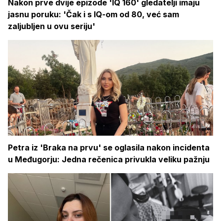
Nakon prve dvije epizode 'IQ 160' gledatelji imaju
jasnu poruku: 'Čak i s IQ-om od 80, već sam
zaljubljen u ovu seriju'
Petra iz 'Braka na prvu' se oglasila nakon incidenta
u Međugorju: Jedna rečenica privukla veliku pažnju