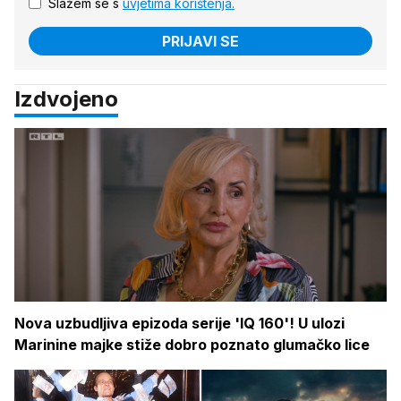
Slažem se s
uvjetima korištenja.
PRIJAVI SE
Izdvojeno
Nova uzbudljiva epizoda serije 'IQ 160'! U ulozi
Marinine majke stiže dobro poznato glumačko lice