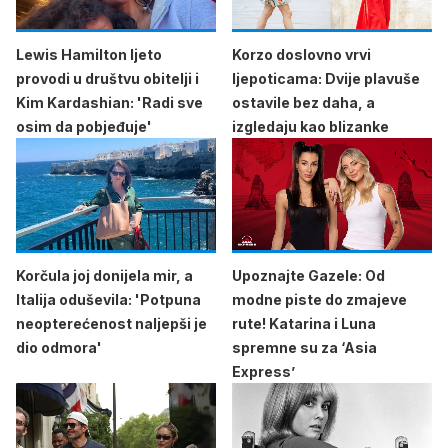
Lewis Hamilton ljeto
Korzo doslovno vrvi
provodi u društvu obitelji i
ljepoticama: Dvije plavuše
Kim Kardashian: 'Radi sve
ostavile bez daha, a
osim da pobjeđuje'
izgledaju kao blizanke
Korčula joj donijela mir, a
Upoznajte Gazele: Od
Italija oduševila: 'Potpuna
modne piste do zmajeve
neopterećenost naljepši je
rute! Katarina i Luna
dio odmora'
spremne su za ‘Asia
Express’