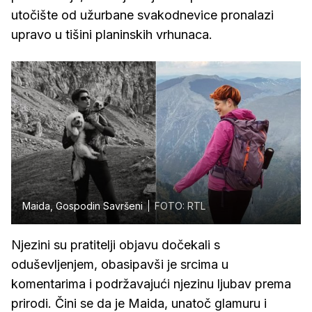
utočište od užurbane svakodnevice pronalazi
upravo u tišini planinskih vrhunaca.
Maida, Gospodin Savršeni
FOTO: RTL
Njezini su pratitelji objavu dočekali s
oduševljenjem, obasipavši je srcima u
komentarima i podržavajući njezinu ljubav prema
prirodi. Čini se da je Maida, unatoč glamuru i