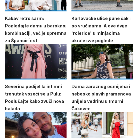
Kakav retro šarm:
Karlovačke ulice pune čak i
Pogledajte damu u baroknoj
po vrućinama: A ove dvije
kombinaciji, već je spremna
'rolerice' u minjacima
za Špancirfest
ukrale sve poglede
Severina podijelila intimni
Dama zaraznog osmijeha i
trenutak vozeći se u Pulu:
nebesko plavih pramenova
Poslušajte kako zvuči nova
unijela vedrinu u tmurni
balada
Čakovec