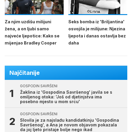
Za njim uzdišu milijuni
Seks bomba iz 'Briljantina'
žena, a on ljubi samo
osvojila je milijune: Njezina
najveće ljepotice: Kako se
ljepota i danas ostavlja bez
mijenjao Bradley Cooper
daha
Najčitanije
GOSPODIN SAVRŠENI
Žaklina iz 'Gospodina Savršenog' javila se s
omiljenog otoka: 'Još od djetinjstva ima
posebno mjesto u mom srcu'
GOSPODIN SAVRŠENI
Slovila je za najslađu kandidatkinju 'Gospodina
Savršenog', a Ana je novom objavom pokazala
da joj ljeto pristaje bolje nego ikad