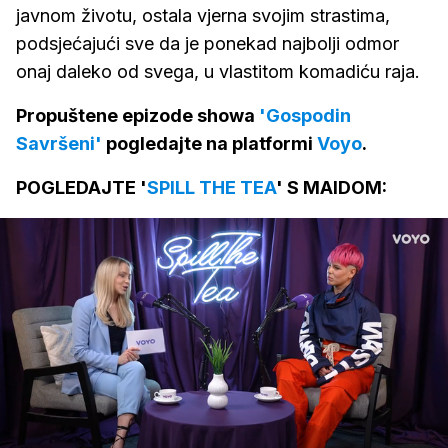
javnom životu, ostala vjerna svojim strastima,
podsjećajući sve da je ponekad najbolji odmor
onaj daleko od svega, u vlastitom komadiću raja.
Propuštene epizode showa
'Gospodin
Savršeni'
pogledajte na platformi
Voyo
.
POGLEDAJTE '
SPILL THE TEA
' S MAIDOM:
Loaded
:
3.05%