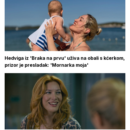
Hedviga iz 'Braka na prvu' uživa na obali s kćerkom,
prizor je presladak: 'Mornarka moja'