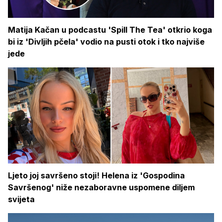
Matija Kačan u podcastu 'Spill The Tea' otkrio koga
bi iz 'Divljih pčela' vodio na pusti otok i tko najviše
jede
Ljeto joj savršeno stoji! Helena iz 'Gospodina
Savršenog' niže nezaboravne uspomene diljem
svijeta