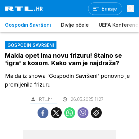
Emisije
Gospodin Savršeni
Divlje pčele
UEFA Konferencijs
GOSPODIN SAVRŠENI
Maida opet ima novu frizuru! Stalno se
'igra' s kosom. Kako vam je najdraža?
Maida iz showa 'Gospodin Savršeni' ponovno je
promijenila frizuru
RTL.hr
26.05.2025 11:27