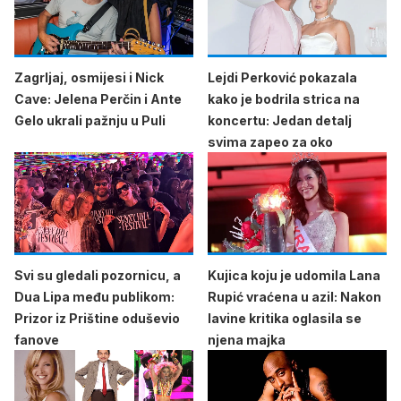
Zagrljaj, osmijesi i Nick
Lejdi Perković pokazala
Cave: Jelena Perčin i Ante
kako je bodrila strica na
Gelo ukrali pažnju u Puli
koncertu: Jedan detalj
svima zapeo za oko
Svi su gledali pozornicu, a
Kujica koju je udomila Lana
Dua Lipa među publikom:
Rupić vraćena u azil: Nakon
Prizor iz Prištine oduševio
lavine kritika oglasila se
fanove
njena majka