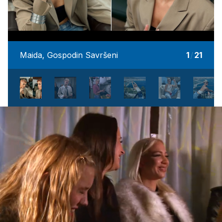
Maida, Gospodin Savršeni
1
/
21
Loaded
:
100.00%