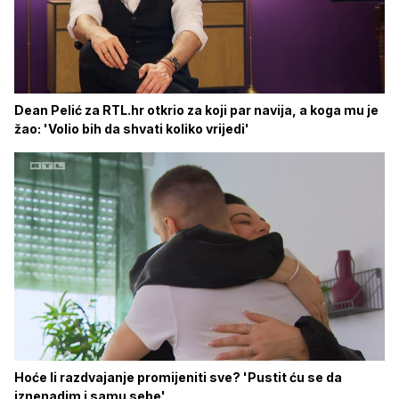
Dean Pelić za RTL.hr otkrio za koji par navija, a koga mu je
žao: 'Volio bih da shvati koliko vrijedi'
Hoće li razdvajanje promijeniti sve? 'Pustit ću se da
iznenadim i samu sebe'