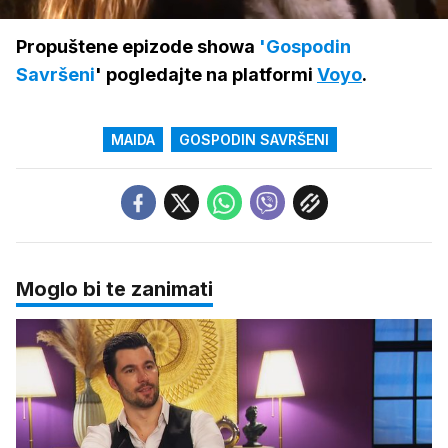
/
Upali
zvuk
Propuštene epizode showa
'Gospodin
Savršeni
' pogledajte na platformi
Voyo
.
MAIDA
GOSPODIN SAVRŠENI
Moglo bi te zanimati