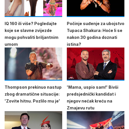
IQ 160 ili više? Pogledajte
Počinje suđenje za ubojstvo
koje se slavne zvijezde
Tupaca Shakura: Hoće li se
mogu pohvaliti briljantnim
nakon 30 godina doznati
umom
istina?
Thompson prekinuo nastup
'Mama, uspio sam!' Bivši
zbog dramatične situacije:
predsjednički kandidat i
'Zovite hitnu. Pozlilo mu je'
njegov nećak kreću na
Zmajevu rutu