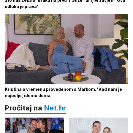
Što nas čeka u 'Braku na prvu'? Suze i dirljivi zavjeti: 'Ova
odluka je prava'
Kristina o vremenu provedenom s Markom: 'Kad nam je
najbolje, idemo doma'
Pročitaj na
Net.hr