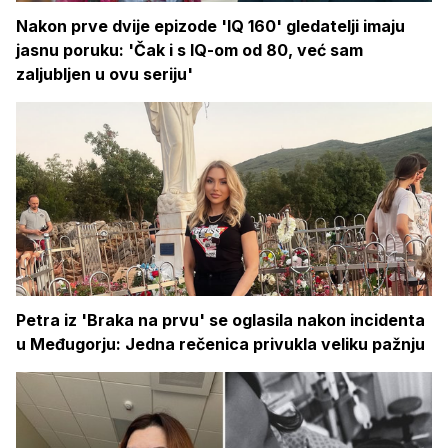
Nakon prve dvije epizode 'IQ 160' gledatelji imaju
jasnu poruku: 'Čak i s IQ-om od 80, već sam
zaljubljen u ovu seriju'
Petra iz 'Braka na prvu' se oglasila nakon incidenta
u Međugorju: Jedna rečenica privukla veliku pažnju