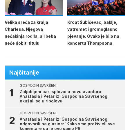
Velika sreća za kralja
Krcat Šubićevac, baklje,
Charlesa: Njegova
vatromet i gromoglasno
nećakinja rodila, ali beba
pjevanje: Ovako je bilo na
neće dobiti titulu
koncertu Thompsona
Najčitanije
GOSPODIN SAVRŠENI
Zaljubljeni par isplovio u novu avanturu:
Anastasia i Petar iz 'Gospodina Savršenog'
okušali se u ribolovu
GOSPODIN SAVRŠENI
Anastasia i Petar iz 'Gospodina Savršenog'
odgovorili na glasine: 'Kako smo preživjeli sve
komentare da je ovo samo PR'