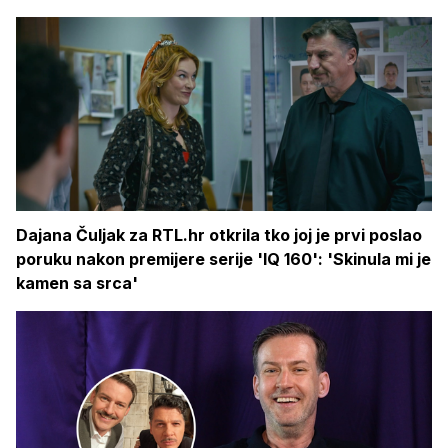
Dajana Čuljak za RTL.hr otkrila tko joj je prvi poslao
poruku nakon premijere serije 'IQ 160': 'Skinula mi je
kamen sa srca'