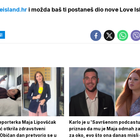
eisland.hr
i možda baš ti postaneš dio nove Love Is
I
eporterka Maja Lipovšćak
Karlo je u 'Savršenom podcastu
 otkrila zdravstveni
priznao da mu je Maja odmah z
Običan dan pretvorio se u
za oko, evo što ona danas misli