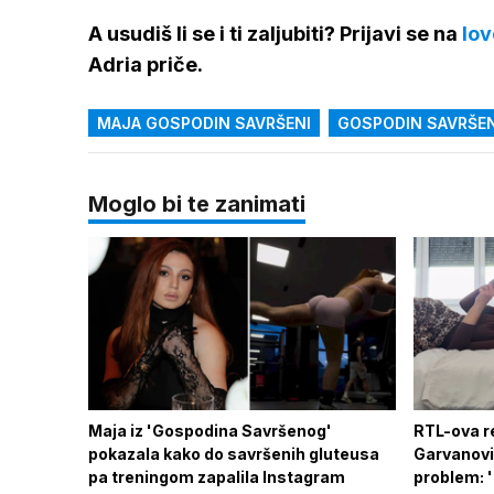
A usudiš li se i ti zaljubiti? Prijavi se na
lov
Adria priče.
MAJA GOSPODIN SAVRŠENI
GOSPODIN SAVRŠEN
Moglo bi te zanimati
Maja iz 'Gospodina Savršenog'
RTL-ova r
pokazala kako do savršenih gluteusa
Garvanović
pa treningom zapalila Instagram
problem: '