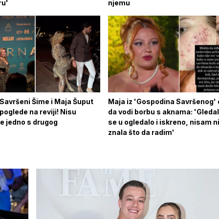
ru'
njemu
Savršeni Šime i Maja Šuput
Maja iz 'Gospodina Savršenog' o
 poglede na reviji! Nisu
da vodi borbu s aknama: 'Gleda
ke jedno s drugog
se u ogledalo i iskreno, nisam 
znala što da radim'