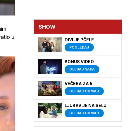
SHOW
nim
ratio u
DIVLJE PČELE
POGLEDAJ
BONUS VIDEO
GLEDAJ SADA
VEČERA ZA 5
GLEDAJ ODMAH
LJUBAV JE NA SELU
GLEDAJ ODMAH