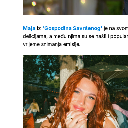
/
Upali
zvuk
Maja
iz
'Gospodina Savršenog'
je na svom
delicijama, a među njima su se našli i popular
vrijeme snimanja emisije.