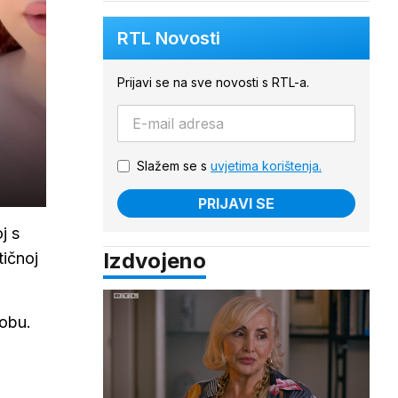
RTL Novosti
Prijavi se na sve novosti s RTL-a.
Slažem se s
uvjetima korištenja.
PRIJAVI SE
j s
Izdvojeno
tičnoj
sobu.