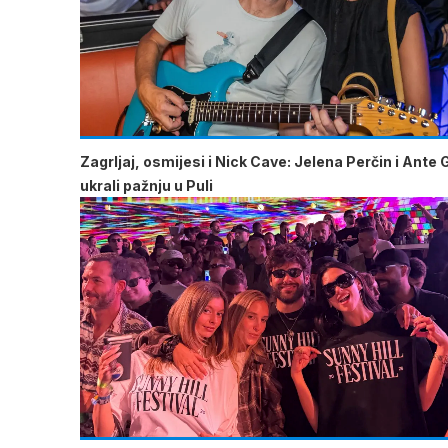
Zagrljaj, osmijesi i Nick Cave: Jelena Perčin i Ante 
ukrali pažnju u Puli