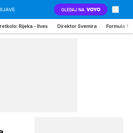
RIJAVE
GLEDAJ NA
etkolo: Rijeka - Ilves
Direktor Svemira
Formula 1
a