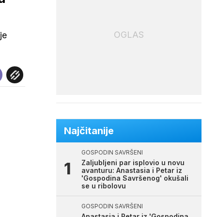
OGLAS
je
Najčitanije
GOSPODIN SAVRŠENI
Zaljubljeni par isplovio u novu
avanturu: Anastasia i Petar iz
'Gospodina Savršenog' okušali
se u ribolovu
GOSPODIN SAVRŠENI
Anastasia i Petar iz 'Gospodina