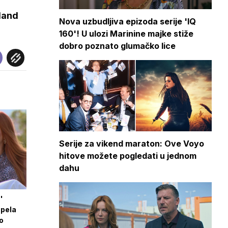
land
Nova uzbudljiva epizoda serije 'IQ
160'! U ulozi Marinine majke stiže
dobro poznato glumačko lice
Serije za vikend maraton: Ove Voyo
hitove možete pogledati u jednom
dahu
'
apela
 o