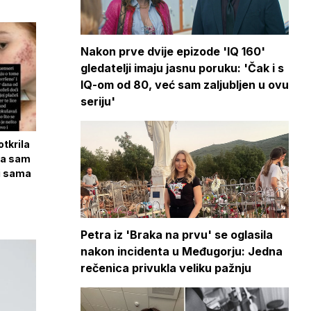
Nakon prve dvije epizode 'IQ 160'
gledatelji imaju jasnu poruku: 'Čak i s
IQ-om od 80, već sam zaljubljen u ovu
seriju'
tkrila
la sam
ni sama
Petra iz 'Braka na prvu' se oglasila
nakon incidenta u Međugorju: Jedna
rečenica privukla veliku pažnju