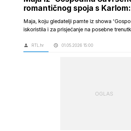
romantičnog spoja s Karlom
Maja, koju gledatelji pamte iz showa 'Gospod
iskoristila i za prisjećanje na posebne trenu
RTL.hr
01.05.2026 15:00
OGLAS