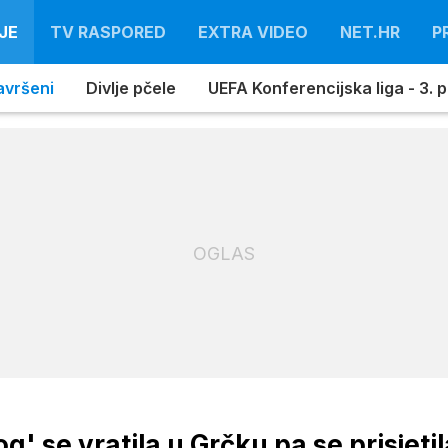
JE
TV RASPORED
EXTRA VIDEO
NET.HR
P
avršeni
Divlje pčele
UEFA Konferencijska liga - 3. pr
OGLAS
' se vratila u Grčku pa se prisjetil