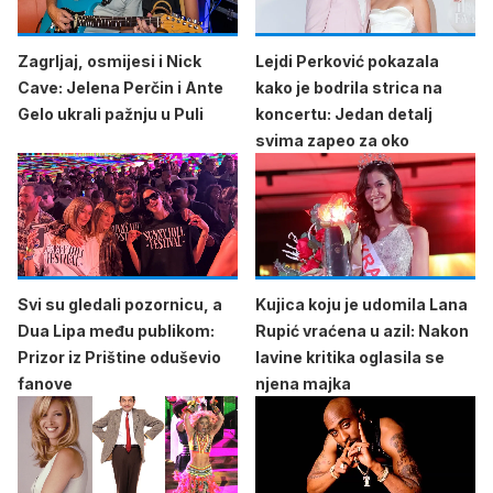
Zagrljaj, osmijesi i Nick
Lejdi Perković pokazala
Cave: Jelena Perčin i Ante
kako je bodrila strica na
Gelo ukrali pažnju u Puli
koncertu: Jedan detalj
svima zapeo za oko
Svi su gledali pozornicu, a
Kujica koju je udomila Lana
Dua Lipa među publikom:
Rupić vraćena u azil: Nakon
Prizor iz Prištine oduševio
lavine kritika oglasila se
fanove
njena majka