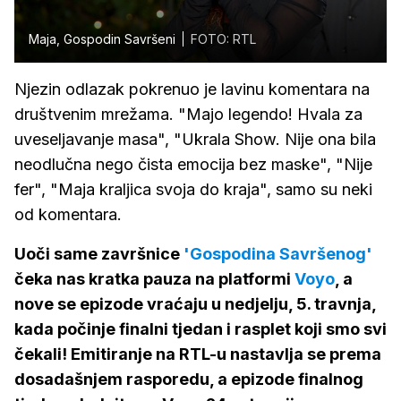
Maja, Gospodin Savršeni
FOTO: RTL
Njezin odlazak pokrenuo je lavinu komentara na
društvenim mrežama. "Majo legendo! Hvala za
uveseljavanje masa", "Ukrala Show. Nije ona bila
neodlučna nego čista emocija bez maske", "Nije
fer", "Maja kraljica svoja do kraja", samo su neki
od komentara.
Uoči same završnice
'Gospodina Savršenog'
čeka nas kratka pauza na platformi
Voyo
, a
nove se epizode vraćaju u nedjelju, 5. travnja,
kada počinje finalni tjedan i rasplet koji smo svi
čekali! Emitiranje na RTL-u nastavlja se prema
dosadašnjem rasporedu, a epizode finalnog