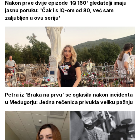
Nakon prve dvije epizode 'IQ 160' gledatelji imaju
jasnu poruku: 'Čak i s IQ-om od 80, već sam
zaljubljen u ovu seriju'
Petra iz 'Braka na prvu' se oglasila nakon incidenta
u Međugorju: Jedna rečenica privukla veliku pažnju