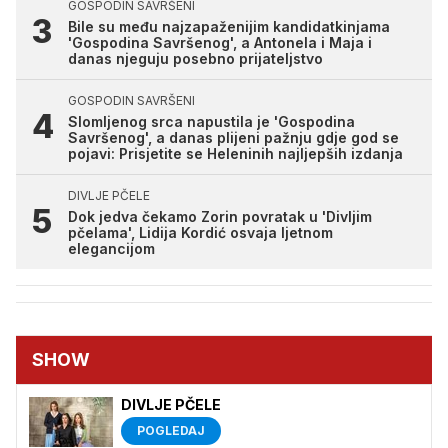
GOSPODIN SAVRŠENI
Bile su među najzapaženijim kandidatkinjama
'Gospodina Savršenog', a Antonela i Maja i
danas njeguju posebno prijateljstvo
GOSPODIN SAVRŠENI
Slomljenog srca napustila je 'Gospodina
Savršenog', a danas plijeni pažnju gdje god se
pojavi: Prisjetite se Heleninih najljepših izdanja
DIVLJE PČELE
Dok jedva čekamo Zorin povratak u 'Divljim
pčelama', Lidija Kordić osvaja ljetnom
elegancijom
SHOW
DIVLJE PČELE
POGLEDAJ