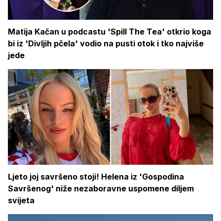
Matija Kačan u podcastu 'Spill The Tea' otkrio koga
bi iz 'Divljih pčela' vodio na pusti otok i tko najviše
jede
Ljeto joj savršeno stoji! Helena iz 'Gospodina
Savršenog' niže nezaboravne uspomene diljem
svijeta