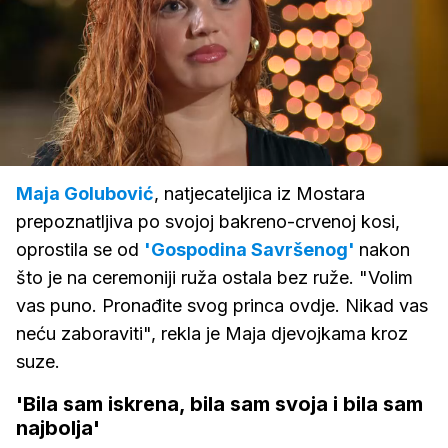
Loaded
:
100.00%
/
Upali
zvuk
Maja Golubović
, natjecateljica iz Mostara
prepoznatljiva po svojoj bakreno-crvenoj kosi,
oprostila se od
'Gospodina Savršenog'
nakon
što je na ceremoniji ruža ostala bez ruže. "Volim
vas puno. Pronađite svog princa ovdje. Nikad vas
neću zaboraviti", rekla je Maja djevojkama kroz
suze.
'Bila sam iskrena, bila sam svoja i bila sam
najbolja'