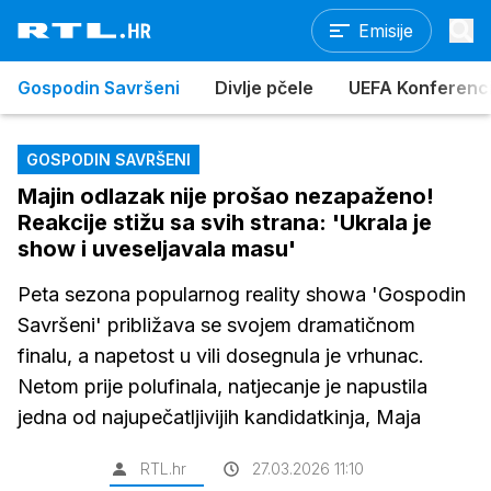
Emisije
Gospodin Savršeni
Divlje pčele
UEFA Konferencijs
GOSPODIN SAVRŠENI
Majin odlazak nije prošao nezapaženo!
Reakcije stižu sa svih strana: 'Ukrala je
show i uveseljavala masu'
Peta sezona popularnog reality showa 'Gospodin
Savršeni' približava se svojem dramatičnom
finalu, a napetost u vili dosegnula je vrhunac.
Netom prije polufinala, natjecanje je napustila
jedna od najupečatljivijih kandidatkinja, Maja
RTL.hr
27.03.2026 11:10