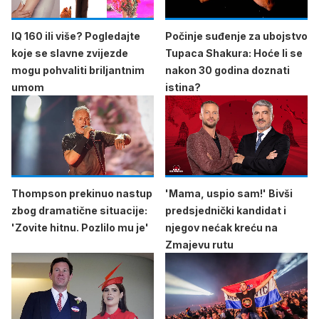
IQ 160 ili više? Pogledajte
Počinje suđenje za ubojstvo
koje se slavne zvijezde
Tupaca Shakura: Hoće li se
mogu pohvaliti briljantnim
nakon 30 godina doznati
umom
istina?
Thompson prekinuo nastup
'Mama, uspio sam!' Bivši
zbog dramatične situacije:
predsjednički kandidat i
'Zovite hitnu. Pozlilo mu je'
njegov nećak kreću na
Zmajevu rutu