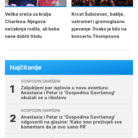
Velika sreća za kralja
Krcat Šubićevac, baklje,
Charlesa: Njegova
vatromet i gromoglasno
nećakinja rodila, ali beba
pjevanje: Ovako je bilo na
neće dobiti titulu
koncertu Thompsona
Najčitanije
GOSPODIN SAVRŠENI
Zaljubljeni par isplovio u novu avanturu:
Anastasia i Petar iz 'Gospodina Savršenog'
okušali se u ribolovu
GOSPODIN SAVRŠENI
Anastasia i Petar iz 'Gospodina Savršenog'
odgovorili na glasine: 'Kako smo preživjeli sve
komentare da je ovo samo PR'