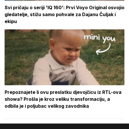
Svi pričaju o seriji 'IQ 160': Prvi Voyo Original osvojio
gledatelje, stižu samo pohvale za Dajanu Čuljak i
ekipu
Prepoznajete li ovu preslatku djevojčicu iz RTL-ova
showa? Prošla je kroz veliku transformaciju, a
odbila je i poljubac velikog zavodnika