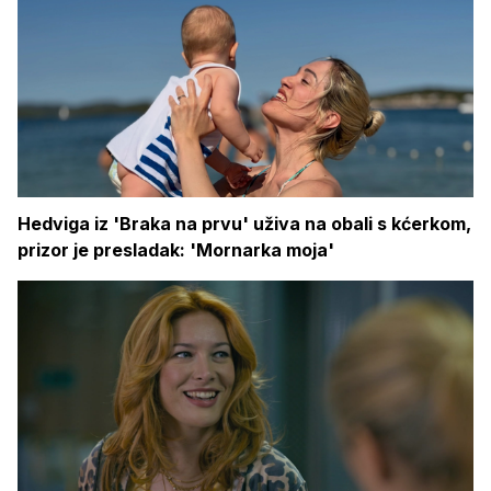
Hedviga iz 'Braka na prvu' uživa na obali s kćerkom,
prizor je presladak: 'Mornarka moja'