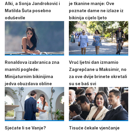
Alki, a Sonja Jandroković i
je tkanine manje: Ove
Matilda Šuta posebno
poznate dame ne izlaze iz
oduševile
bikinija cijelo ljeto
Ronaldova izabranica zna
Vruć ljetni dan izmamio
mamiti poglede:
Zagrepčane u Maksimir, no
Minijaturnim bikinijima
za ove dvije brinete okretali
jedva obuzdava obline
su se baš svi
Sjećate li se Vanje?
Tisuće čekale vjenčanje