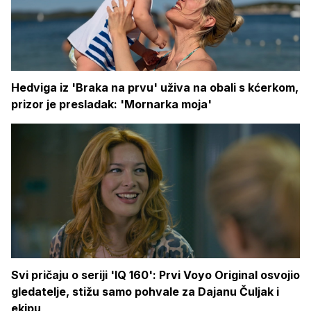
Hedviga iz 'Braka na prvu' uživa na obali s kćerkom,
prizor je presladak: 'Mornarka moja'
Svi pričaju o seriji 'IQ 160': Prvi Voyo Original osvojio
gledatelje, stižu samo pohvale za Dajanu Čuljak i
ekipu