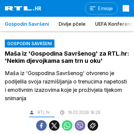
Emisije
Gospodin Savršeni
Divlje pčele
UEFA Konferencijs
GOSPODIN SAVRŠENI
Maša iz 'Gospodina Savršenog' za RTL.hr:
'Nekim djevojkama sam trn u oku'
Maša iz 'Gospodina Savršenog' otvoreno je
podijelila svoja razmišljanja o trenucima napetosti
i emotivnim izazovima koje je proživjela tijekom
snimanja
RTL.hr
18.02.2026 16:26