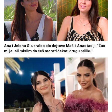
Ana i Jelena G. ukrale solo dejtove Maši i Anastasiji: 'Žao
mi je, ali mislim da ćeš morati čekati drugu priliku'