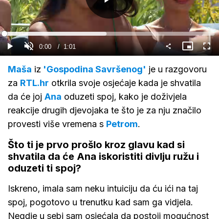
Gledaj
Loaded
:
48.53%
Current
0:00
/
Duration
1:01
Gledaj
Upali
Slika
Cijel
zvuk
u
zasl
slici
Time
Maša
iz
'Gospodina Savršenog'
je u razgovoru
za
RTL.hr
otkrila svoje osjećaje kada je shvatila
da će joj
Ana
oduzeti spoj, kako je doživjela
reakcije drugih djevojaka te što je za nju značilo
provesti više vremena s
Petrom
.
Što ti je prvo prošlo kroz glavu kad si
shvatila da će Ana iskoristiti divlju ružu i
oduzeti ti spoj?
Iskreno, imala sam neku intuiciju da ću ići na taj
spoj, pogotovo u trenutku kad sam ga vidjela.
Negdje u sebi sam osjećala da postoji mogućnost