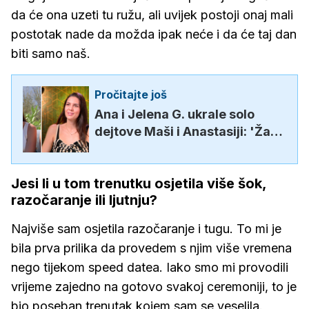
da će ona uzeti tu ružu, ali uvijek postoji onaj mali
postotak nade da možda ipak neće i da će taj dan
biti samo naš.
Pročitajte još
Ana i Jelena G. ukrale solo
dejtove Maši i Anastasiji: 'Žao
mi je, ali mislim da ćeš morati
čekati drugu priliku'
Jesi li u tom trenutku osjetila više šok,
razočaranje ili ljutnju?
Najviše sam osjetila razočaranje i tugu. To mi je
bila prva prilika da provedem s njim više vremena
nego tijekom speed datea. Iako smo mi provodili
vrijeme zajedno na gotovo svakoj ceremoniji, to je
bio poseban trenutak kojem sam se veselila.