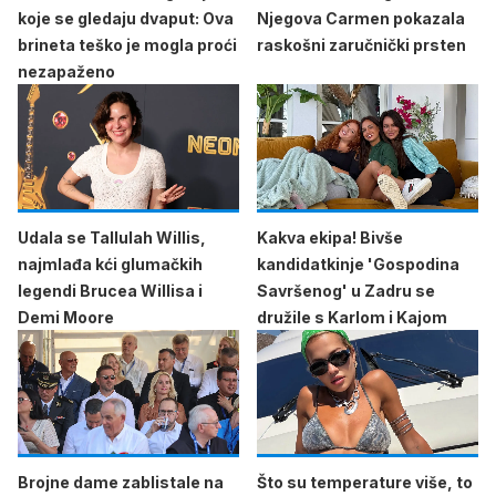
koje se gledaju dvaput: Ova
Njegova Carmen pokazala
brineta teško je mogla proći
raskošni zaručnički prsten
nezapaženo
Udala se Tallulah Willis,
Kakva ekipa! Bivše
najmlađa kći glumačkih
kandidatkinje 'Gospodina
legendi Brucea Willisa i
Savršenog' u Zadru se
Demi Moore
družile s Karlom i Kajom
Brojne dame zablistale na
Što su temperature više, to