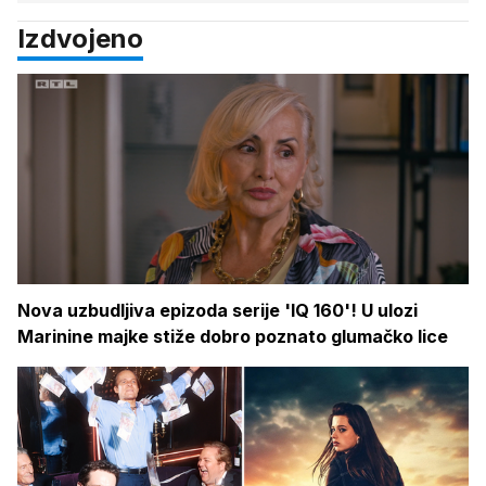
Izdvojeno
Nova uzbudljiva epizoda serije 'IQ 160'! U ulozi
Marinine majke stiže dobro poznato glumačko lice