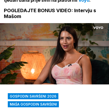
tjedan dana prije svih na platformi
Voyo
.
POGLEDAJTE BONUS VIDEO: Intervju s
Mašom
Loaded
:
14.31%
/
Upali
zvuk
GOSPODIN SAVRŠENI 2026
MAŠA GOSPODIN SAVRŠENI