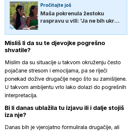
Pročitajte još
Maša pokrenula žestoku
raspravu u vili: 'Ja ne bih ukrala
spoj. Meni je ovo očajnički'
Misliš li da su te djevojke pogrešno
shvatile?
Mislim da su situacije u takvom okruženju često
pojačane stresom i emocijama, pa se riječi
ponekad dožive drugačije nego što su zamišljene.
U takvom ambijentu vrlo lako dolazi do pogrešnih
interpretacija.
Bi li danas ublažila tu izjavu ili i dalje stojiš
iza nje?
Danas bih je vjerojatno formulirala drugačije, ali