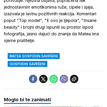
potvrđuje. Njezina objava, popraćena tek
jednostavnim emotikonima ruže, cipele i sjaja,
izazvala je lavinu pozitivnih reakcija. Komentari
poput "Top model", "E ovo je ljepota", "Insane
beauty" i brojni drugi ispunili su prostor ispod
fotografija, jasno dajući do znanja da Matea ima
vjerne pratitelje.
MATEA GOSPODIN SAVRŠENI
GOSPODIN SAVRŠENI
Moglo bi te zanimati