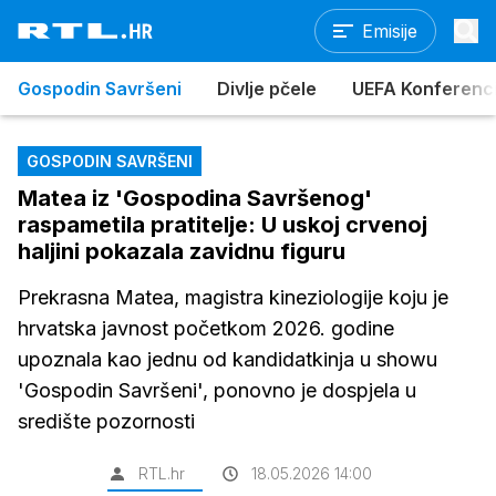
Emisije
Gospodin Savršeni
Divlje pčele
UEFA Konferencijs
GOSPODIN SAVRŠENI
Matea iz 'Gospodina Savršenog'
raspametila pratitelje: U uskoj crvenoj
haljini pokazala zavidnu figuru
Prekrasna Matea, magistra kineziologije koju je
hrvatska javnost početkom 2026. godine
upoznala kao jednu od kandidatkinja u showu
'Gospodin Savršeni', ponovno je dospjela u
središte pozornosti
RTL.hr
18.05.2026 14:00