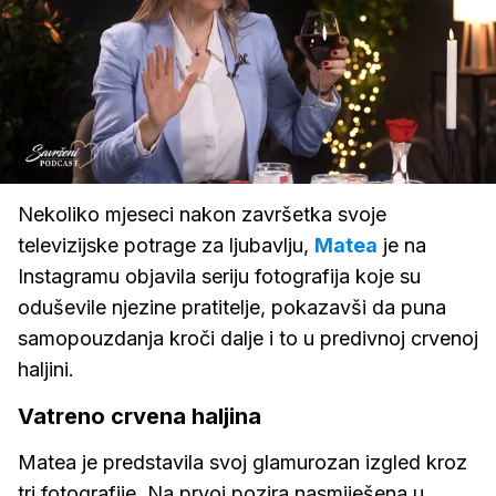
Loaded
:
2.18%
/
Upali
zvuk
Nekoliko mjeseci nakon završetka svoje
televizijske potrage za ljubavlju,
Matea
je na
Instagramu objavila seriju fotografija koje su
oduševile njezine pratitelje, pokazavši da puna
samopouzdanja kroči dalje i to u predivnoj crvenoj
haljini.
Vatreno crvena haljina
Matea je predstavila svoj glamurozan izgled kroz
tri fotografije. Na prvoj pozira nasmiješena u