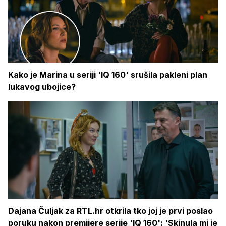
Kako je Marina u seriji 'IQ 160' srušila pakleni plan
lukavog ubojice?
Dajana Čuljak za RTL.hr otkrila tko joj je prvi poslao
poruku nakon premijere serije 'IQ 160': 'Skinula mi je