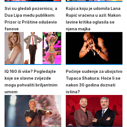
Svi su gledali pozornicu, a
Kujica koju je udomila Lana
Dua Lipa među publikom:
Rupić vraćena u azil: Nakon
Prizor iz Prištine oduševio
lavine kritika oglasila se
fanove
njena majka
IQ 160 ili više? Pogledajte
Počinje suđenje za ubojstvo
koje se slavne zvijezde
Tupaca Shakura: Hoće li se
mogu pohvaliti briljantnim
nakon 30 godina doznati
umom
istina?