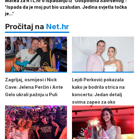
Matea za RTL.hr o ispadanju iz 'Gospodina Savršenog':
'Ispada da je moj put bio uzaludan. Jedina svjetla točka
je...'
Pročitaj na
Net.hr
Zagrljaj, osmijesi i Nick
Lejdi Perković pokazala
Cave: Jelena Perčin i Ante
kako je bodrila strica na
Gelo ukrali pažnju u Puli
koncertu: Jedan detalj
svima zapeo za oko