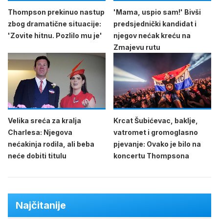
Thompson prekinuo nastup
'Mama, uspio sam!' Bivši
zbog dramatične situacije:
predsjednički kandidat i
'Zovite hitnu. Pozlilo mu je'
njegov nećak kreću na
Zmajevu rutu
Velika sreća za kralja
Krcat Šubićevac, baklje,
Charlesa: Njegova
vatromet i gromoglasno
nećakinja rodila, ali beba
pjevanje: Ovako je bilo na
neće dobiti titulu
koncertu Thompsona
Najčitanije