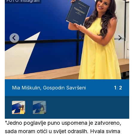
FOTO: Instagram
Mia Miškulin, Gospodin Savršeni
1
/
2
"Jedno poglavlje puno uspomena je zatvoreno,
sada moram otići u svijet odraslih. Hvala svima