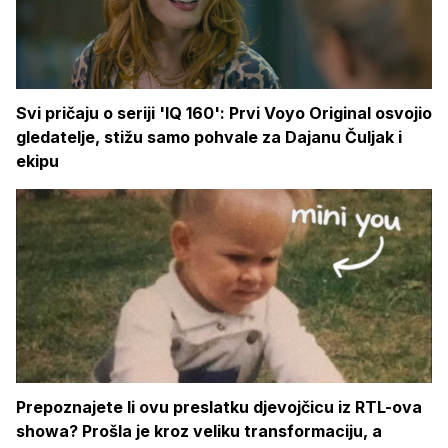
Svi pričaju o seriji 'IQ 160': Prvi Voyo Original osvojio
gledatelje, stižu samo pohvale za Dajanu Čuljak i
ekipu
Prepoznajete li ovu preslatku djevojčicu iz RTL-ova
showa? Prošla je kroz veliku transformaciju, a