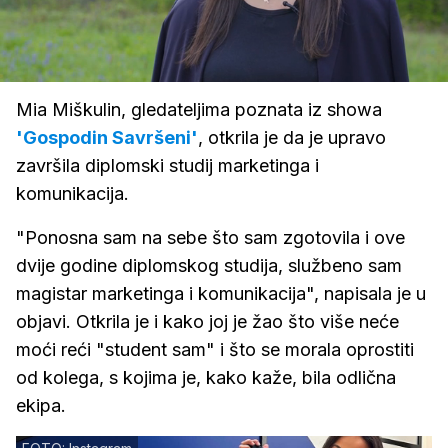
Loaded
:
36.36%
/
Upali
zvuk
Mia Miškulin, gledateljima poznata iz showa
'Gospodin Savršeni'
, otkrila je da je upravo
završila diplomski studij marketinga i
komunikacija.
"Ponosna sam na sebe što sam zgotovila i ove
dvije godine diplomskog studija, službeno sam
magistar marketinga i komunikacija", napisala je u
objavi. Otkrila je i kako joj je žao što više neće
moći reći "student sam" i što se morala oprostiti
od kolega, s kojima je, kako kaže, bila odlična
ekipa.