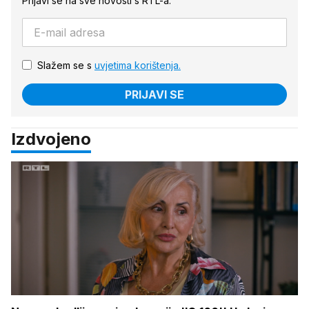
Prijavi se na sve novosti s RTL-a.
Slažem se s
uvjetima korištenja.
PRIJAVI SE
Izdvojeno