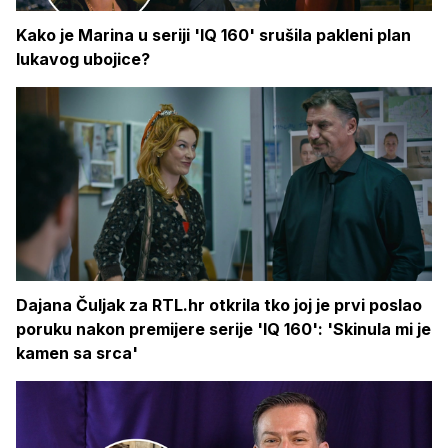
Kako je Marina u seriji 'IQ 160' srušila pakleni plan
lukavog ubojice?
Dajana Čuljak za RTL.hr otkrila tko joj je prvi poslao
poruku nakon premijere serije 'IQ 160': 'Skinula mi je
kamen sa srca'