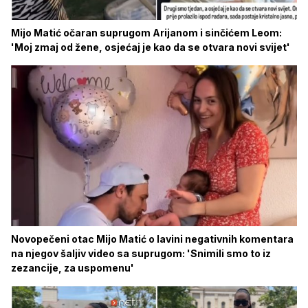
Mijo Matić očaran suprugom Arijanom i sinčićem Leom:
'Moj zmaj od žene, osjećaj je kao da se otvara novi svijet'
Novopečeni otac Mijo Matić o lavini negativnih komentara
na njegov šaljiv video sa suprugom: 'Snimili smo to iz
zezancije, za uspomenu'