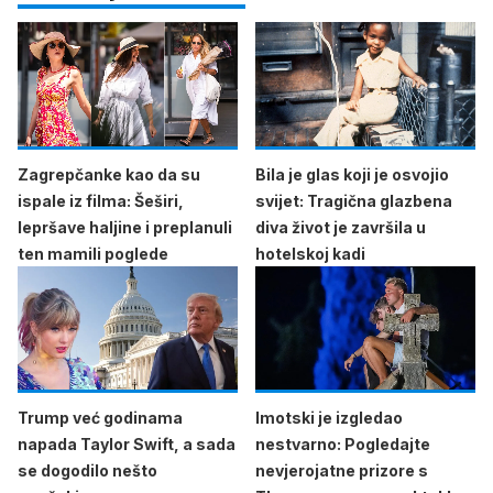
Zagrepčanke kao da su
Bila je glas koji je osvojio
ispale iz filma: Šeširi,
svijet: Tragična glazbena
lepršave haljine i preplanuli
diva život je završila u
ten mamili poglede
hotelskoj kadi
Trump već godinama
Imotski je izgledao
napada Taylor Swift, a sada
nestvarno: Pogledajte
se dogodilo nešto
nevjerojatne prizore s