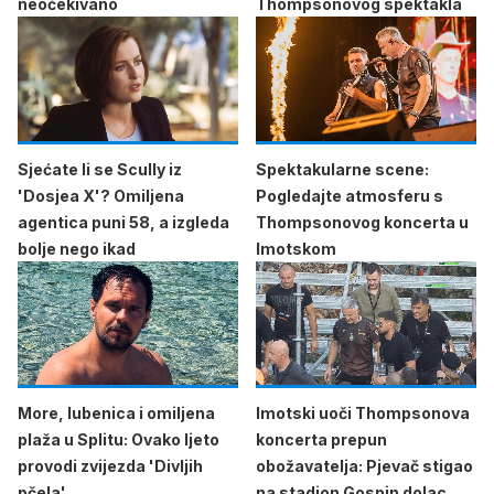
neočekivano
Thompsonovog spektakla
Sjećate li se Scully iz
Spektakularne scene:
'Dosjea X'? Omiljena
Pogledajte atmosferu s
agentica puni 58, a izgleda
Thompsonovog koncerta u
bolje nego ikad
Imotskom
More, lubenica i omiljena
Imotski uoči Thompsonova
plaža u Splitu: Ovako ljeto
koncerta prepun
provodi zvijezda 'Divljih
obožavatelja: Pjevač stigao
pčela'
na stadion Gospin dolac