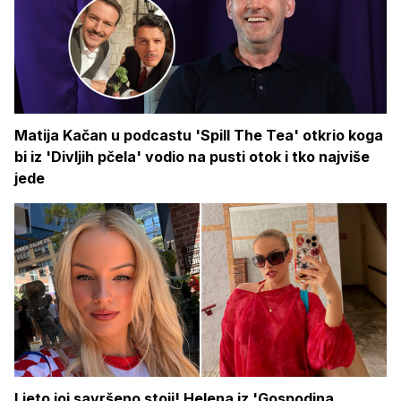
Matija Kačan u podcastu 'Spill The Tea' otkrio koga
bi iz 'Divljih pčela' vodio na pusti otok i tko najviše
jede
Ljeto joj savršeno stoji! Helena iz 'Gospodina