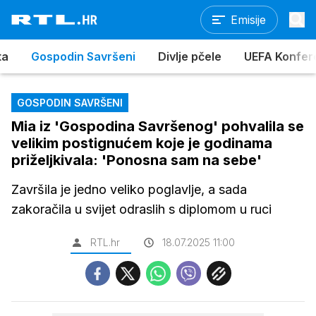
Emisije
ta
Gospodin Savršeni
Divlje pčele
UEFA Konferen
GOSPODIN SAVRŠENI
Mia iz 'Gospodina Savršenog' pohvalila se
velikim postignućem koje je godinama
priželjkivala: 'Ponosna sam na sebe'
Završila je jedno veliko poglavlje, a sada
zakoračila u svijet odraslih s diplomom u ruci
RTL.hr
18.07.2025 11:00