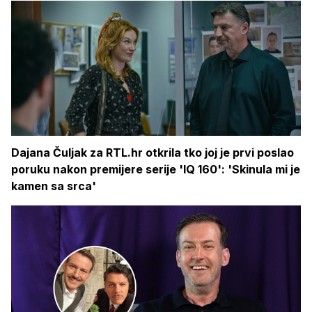
Dajana Čuljak za RTL.hr otkrila tko joj je prvi poslao
poruku nakon premijere serije 'IQ 160': 'Skinula mi je
kamen sa srca'