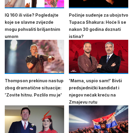
IQ 160 ili više? Pogledajte
Počinje suđenje za ubojstvo
koje se slavne zvijezde
Tupaca Shakura: Hoće li se
mogu pohvaliti briljantnim
nakon 30 godina doznati
umom
istina?
Thompson prekinuo nastup
'Mama, uspio sam!' Bivši
zbog dramatične situacije:
predsjednički kandidat i
'Zovite hitnu. Pozlilo mu je'
njegov nećak kreću na
Zmajevu rutu