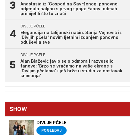
Anastasia iz 'Gospodina Savršenog' ponovno
odjenula haljinu s prvog spoja: Fanovi odmah
primijetili što to znači
DIVLJE PČELE
Elegancija na talijanski način: Sanja Vejnović iz
'Divljih pčela' novim ljetnim izdanjem ponovno
oduševila sve
DIVLJE PČELE
Alan Blažević javio se s odmora i razveselio
fanove: 'Brzo se vraćamo na vaše ekrane s
'Divljim pčelama' i još brže u studio za nastavak
snimanja'
SHOW
DIVLJE PČELE
POGLEDAJ