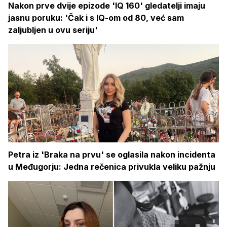
Nakon prve dvije epizode 'IQ 160' gledatelji imaju
jasnu poruku: 'Čak i s IQ-om od 80, već sam
zaljubljen u ovu seriju'
Petra iz 'Braka na prvu' se oglasila nakon incidenta
u Međugorju: Jedna rečenica privukla veliku pažnju