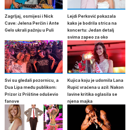
Zagrljaj, osmijesi i Nick
Lejdi Perković pokazala
Cave: Jelena Perčin i Ante
kako je bodrila strica na
Gelo ukrali pažnju u Puli
koncertu: Jedan detalj
svima zapeo za oko
Svi su gledali pozornicu, a
Kujica koju je udomila Lana
Dua Lipa među publikom:
Rupić vraćena u azil: Nakon
Prizor iz Prištine oduševio
lavine kritika oglasila se
fanove
njena majka