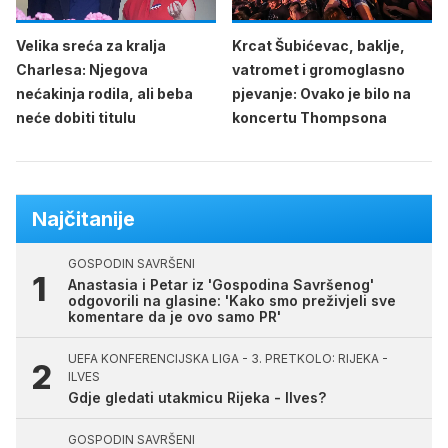
Velika sreća za kralja
Krcat Šubićevac, baklje,
Charlesa: Njegova
vatromet i gromoglasno
nećakinja rodila, ali beba
pjevanje: Ovako je bilo na
neće dobiti titulu
koncertu Thompsona
Najčitanije
GOSPODIN SAVRŠENI
Anastasia i Petar iz 'Gospodina Savršenog'
odgovorili na glasine: 'Kako smo preživjeli sve
komentare da je ovo samo PR'
UEFA KONFERENCIJSKA LIGA - 3. PRETKOLO: RIJEKA -
ILVES
Gdje gledati utakmicu Rijeka - Ilves?
GOSPODIN SAVRŠENI