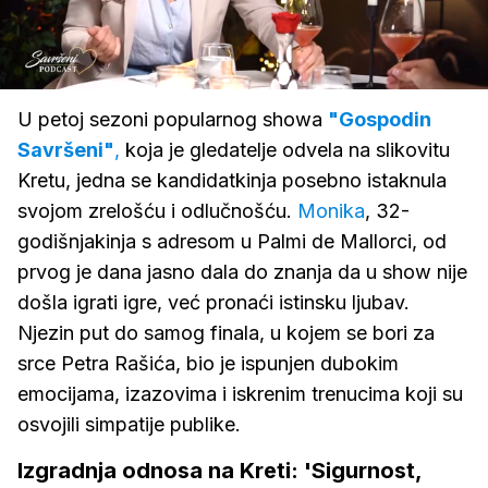
Loaded
:
2.15%
/
Upali
zvuk
U petoj sezoni popularnog showa
"Gospodin
Savršeni"
,
koja je gledatelje odvela na slikovitu
Kretu, jedna se kandidatkinja posebno istaknula
svojom zrelošću i odlučnošću.
Monika
, 32-
godišnjakinja s adresom u Palmi de Mallorci, od
prvog je dana jasno dala do znanja da u show nije
došla igrati igre, već pronaći istinsku ljubav.
Njezin put do samog finala, u kojem se bori za
srce Petra Rašića, bio je ispunjen dubokim
emocijama, izazovima i iskrenim trenucima koji su
osvojili simpatije publike.
Izgradnja odnosa na Kreti: 'Sigurnost,