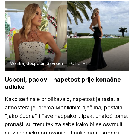
Monika, Gospodin Savršeni
FOTO: RTL
Usponi, padovi i napetost prije konačne
odluke
Kako se finale približavalo, napetost je rasla, a
atmosfera je, prema Monikinim riječima, postala
"jako čudna" i "sve naopako". Ipak, unatoč tome,
pronašli su trenutak za sebe kako bi se osvrnuli
na zajedničko putovanje. "Imali smo i uspone i