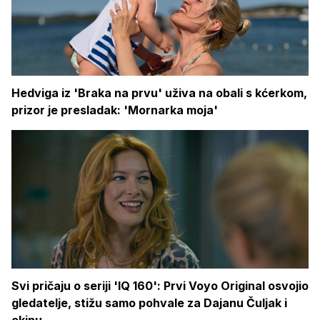
Hedviga iz 'Braka na prvu' uživa na obali s kćerkom,
prizor je presladak: 'Mornarka moja'
Svi pričaju o seriji 'IQ 160': Prvi Voyo Original osvojio
gledatelje, stižu samo pohvale za Dajanu Čuljak i
ekipu