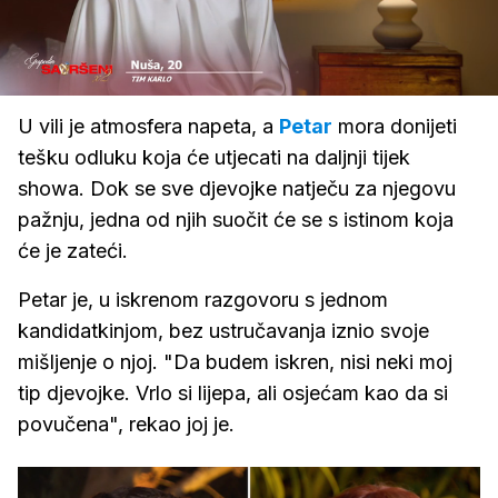
Loaded
:
100.00%
/
Upali
zvuk
U vili je atmosfera napeta, a
Petar
mora donijeti
tešku odluku koja će utjecati na daljnji tijek
showa. Dok se sve djevojke natječu za njegovu
pažnju, jedna od njih suočit će se s istinom koja
će je zateći.
Petar je, u iskrenom razgovoru s jednom
kandidatkinjom, bez ustručavanja iznio svoje
mišljenje o njoj. "Da budem iskren, nisi neki moj
tip djevojke. Vrlo si lijepa, ali osjećam kao da si
povučena", rekao joj je.