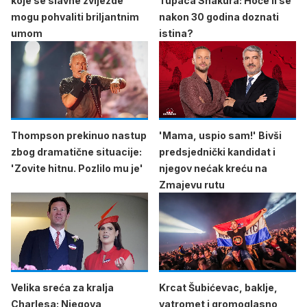
koje se slavne zvijezde
Tupaca Shakura: Hoće li se
mogu pohvaliti briljantnim
nakon 30 godina doznati
umom
istina?
Thompson prekinuo nastup
'Mama, uspio sam!' Bivši
zbog dramatične situacije:
predsjednički kandidat i
'Zovite hitnu. Pozlilo mu je'
njegov nećak kreću na
Zmajevu rutu
Velika sreća za kralja
Krcat Šubićevac, baklje,
Charlesa: Njegova
vatromet i gromoglasno