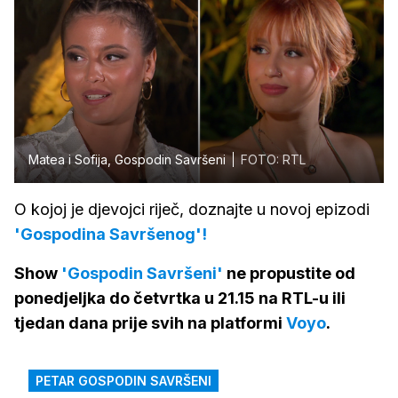
Matea i Sofija, Gospodin Savršeni
FOTO: RTL
O kojoj je djevojci riječ, doznajte u novoj epizodi
'Gospodina Savršenog'!
Show
'Gospodin Savršeni'
ne propustite od
ponedjeljka do četvrtka u 21.15 na RTL-u ili
tjedan dana prije svih na platformi
Voyo
.
PETAR GOSPODIN SAVRŠENI