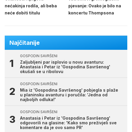
nećakinja rodila, ali beba
pjevanje: Ovako je bilo na
neće dobiti titulu
koncertu Thompsona
Najčitanije
GOSPODIN SAVRŠENI
Zaljubljeni par isplovio u novu avanturu:
Anastasia i Petar iz 'Gospodina Savršenog'
okušali se u ribolovu
GOSPODIN SAVRŠENI
Mia iz 'Gospodina Savršenog' pobjegla s plaže
u planinsku avanturu i poručila: 'Jedna od
najboljih odluka!'
GOSPODIN SAVRŠENI
Anastasia i Petar iz 'Gospodina Savršenog'
odgovorili na glasine: 'Kako smo preživjeli sve
komentare da je ovo samo PR'