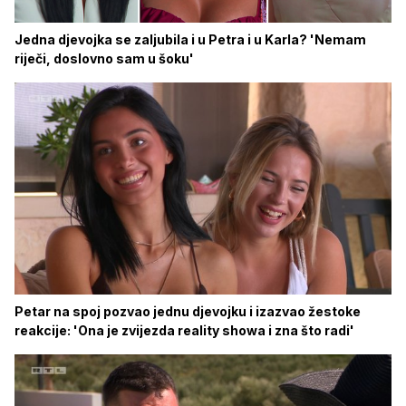
Jedna djevojka se zaljubila i u Petra i u Karla? 'Nemam
riječi, doslovno sam u šoku'
Petar na spoj pozvao jednu djevojku i izazvao žestoke
reakcije: 'Ona je zvijezda reality showa i zna što radi'