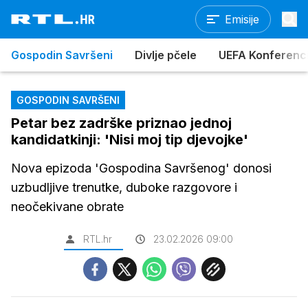
Emisije
Gospodin Savršeni
Divlje pčele
UEFA Konferencijs
GOSPODIN SAVRŠENI
Petar bez zadrške priznao jednoj
kandidatkinji: 'Nisi moj tip djevojke'
Nova epizoda 'Gospodina Savršenog' donosi
uzbudljive trenutke, duboke razgovore i
neočekivane obrate
RTL.hr
23.02.2026 09:00