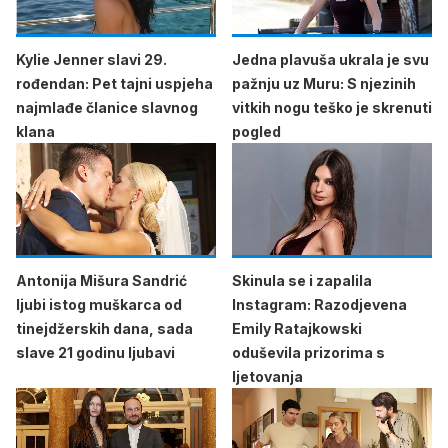
Kylie Jenner slavi 29.
Jedna plavuša ukrala je svu
rođendan: Pet tajni uspjeha
pažnju uz Muru: S njezinih
najmlađe članice slavnog
vitkih nogu teško je skrenuti
klana
pogled
Antonija Mišura Sandrić
Skinula se i zapalila
ljubi istog muškarca od
Instagram: Razodjevena
tinejdžerskih dana, sada
Emily Ratajkowski
slave 21 godinu ljubavi
oduševila prizorima s
ljetovanja