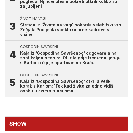
pogleda: Njihovi plesni pokreti otkrili koliko su
zaljubljeni
ŽIVOT NA VAGI
Štefica iz 'Života na vagi' pokorila velebitski vrh
Zečjak: Podijelila spektakularne kadrove s
visine
GOSPODIN SAVRŠENI
Kaja iz 'Gospodina Savršenog' odgovarala na
znatiželjna pitanja:: Otkrila gdje trenutno ljetuju
s Karlom i čiji je apartman na Braču
GOSPODIN SAVRŠENI
Kaja iz 'Gospodina Savršenog' otkrila veliki
korak s Karlom: 'Tek kad živite zajedno vidiš
osobu u svim situacijama'
SHOW