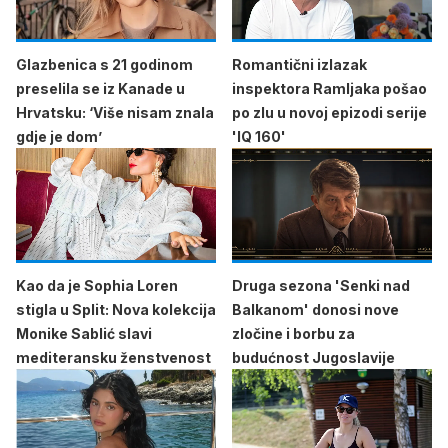
Glazbenica s 21 godinom
Romantični izlazak
preselila se iz Kanade u
inspektora Ramljaka pošao
Hrvatsku: ‘Više nisam znala
po zlu u novoj epizodi serije
gdje je dom’
'IQ 160'
Kao da je Sophia Loren
Druga sezona 'Senki nad
stigla u Split: Nova kolekcija
Balkanom' donosi nove
Monike Sablić slavi
zločine i borbu za
mediteransku ženstvenost
budućnost Jugoslavije