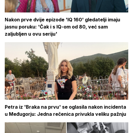
Nakon prve dvije epizode 'IQ 160' gledatelji imaju
jasnu poruku: 'Čak i s IQ-om od 80, već sam
zaljubljen u ovu seriju'
Petra iz 'Braka na prvu' se oglasila nakon incidenta
u Međugorju: Jedna rečenica privukla veliku pažnju