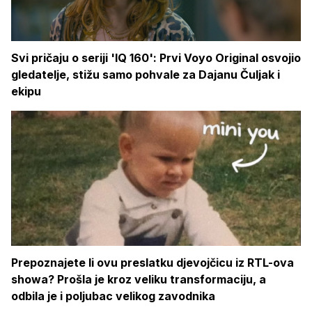
Svi pričaju o seriji 'IQ 160': Prvi Voyo Original osvojio
gledatelje, stižu samo pohvale za Dajanu Čuljak i
ekipu
Prepoznajete li ovu preslatku djevojčicu iz RTL-ova
showa? Prošla je kroz veliku transformaciju, a
odbila je i poljubac velikog zavodnika