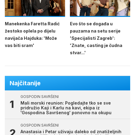
Manekenka Faretta Radić
Evo što se događa u
žestoko oplela po dijelu
pauzama na setu serije
navijača Hajduka: 'Može
'Specijalisti Zagreb':
vas biti sram'
'Znate, casting je čudna
stvar...'
Najčitanije
GOSPODIN SAVRŠENI
Mali morski reunion: Pogledajte tko se sve
pridružio Kaji i Karlu na kavi, ekipa iz
'Gospodina Savršenog' ponovno na okupu
GOSPODIN SAVRŠENI
Anastasia i Petar uživaju daleko od znatiželjnih