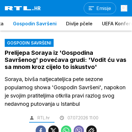
Emisije
ta
Gospodin Savršeni
Divlje pčele
UEFA Konferen
GOSPODIN SAVRŠENI
Prelijepa Soraya iz 'Gospodina
Savršenog' povećava grudi: 'Vodit ću vas
sa mnom kroz cijelo to iskustvo'
Soraya, bivša natjecateljica pete sezone
popularnog showa 'Gospodin Savršeni', napokon
je svojim pratiteljima otkrila pravi razlog svog
nedavnog putovanja u Istanbul
RTL.hr
07.07.2026 11:00