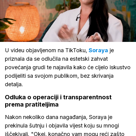
Loaded
:
24.36%
/
Upali
zvuk
U videu objavljenom na TikToku,
Soraya
je
priznala da se odlučila na estetski zahvat
povećanja grudi te najavila kako će cijelo iskustvo
podijeliti sa svojom publikom, bez skrivanja
detalja.
Odluka o operaciji i transparentnost
prema pratiteljima
Nakon nekoliko dana nagađanja, Soraya je
prekinula šutnju i objavila vijest koju su mnogi
iščekivali. "Okej, konačno vam mogu reći zašto