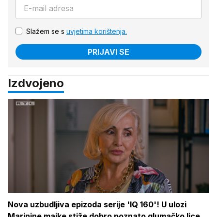
Slažem se s
uvjetima korištenja.
PRIJAVI SE
Izdvojeno
Nova uzbudljiva epizoda serije 'IQ 160'! U ulozi
Marinine majke stiže dobro poznato glumačko lice