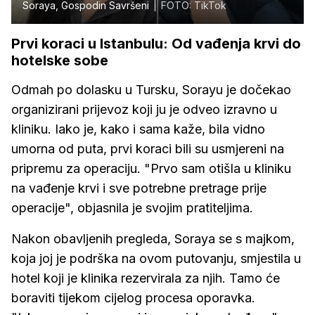
Soraya, Gospodin Savršeni
FOTO: TikTok
Prvi koraci u Istanbulu: Od vađenja krvi do
hotelske sobe
Odmah po dolasku u Tursku, Sorayu je dočekao
organizirani prijevoz koji ju je odveo izravno u
kliniku. Iako je, kako i sama kaže, bila vidno
umorna od puta, prvi koraci bili su usmjereni na
pripremu za operaciju. "Prvo sam otišla u kliniku
na vađenje krvi i sve potrebne pretrage prije
operacije", objasnila je svojim pratiteljima.
Nakon obavljenih pregleda, Soraya se s majkom,
koja joj je podrška na ovom putovanju, smjestila u
hotel koji je klinika rezervirala za njih. Tamo će
boraviti tijekom cijelog procesa oporavka.