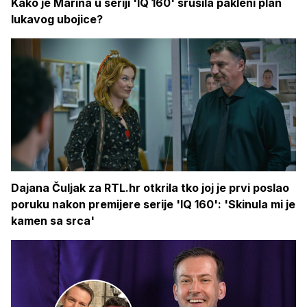
Kako je Marina u seriji 'IQ 160' srušila pakleni plan
lukavog ubojice?
Dajana Čuljak za RTL.hr otkrila tko joj je prvi poslao
poruku nakon premijere serije 'IQ 160': 'Skinula mi je
kamen sa srca'