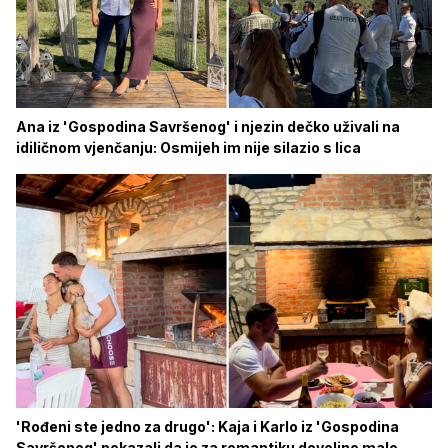
Ana iz 'Gospodina Savršenog' i njezin dečko uživali na
idiličnom vjenčanju: Osmijeh im nije silazio s lica
'Rođeni ste jedno za drugo': Kaja i Karlo iz 'Gospodina
Savršenog' pokazali da je za romantiku dovoljno malo