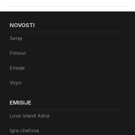
NOVOSTI
Serije
Filmovi
Emisije
Voyo
EMISIJE
Love Island Adria
Igra chefova