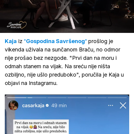
Loaded
:
2.06%
/
Upali
zvuk
Kaja
iz
'Gospodina Savršenog'
prošlog je
vikenda uživala na sunčanom Braču, no odmor
nije prošao bez nezgode. "Prvi dan na moru i
odmah stanem na vijak. Na sreću nije ništa
ozbiljno, nije ušlo preduboko", poručila je Kaja u
objavi na Instagramu.