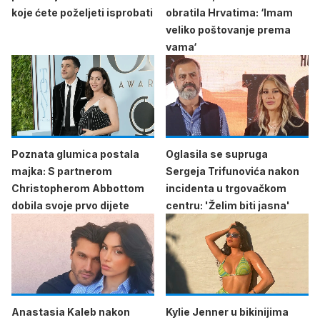
koje ćete poželjeti isprobati
obratila Hrvatima: ‘Imam
veliko poštovanje prema
vama‘
Poznata glumica postala
Oglasila se supruga
majka: S partnerom
Sergeja Trifunovića nakon
Christopherom Abbottom
incidenta u trgovačkom
dobila svoje prvo dijete
centru: 'Želim biti jasna'
Anastasia Kaleb nakon
Kylie Jenner u bikinijima