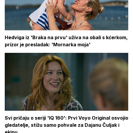
Hedviga iz 'Braka na prvu' uživa na obali s kćerkom,
prizor je presladak: 'Mornarka moja'
Svi pričaju o seriji 'IQ 160': Prvi Voyo Original osvojio
gledatelje, stižu samo pohvale za Dajanu Čuljak i
ekipu