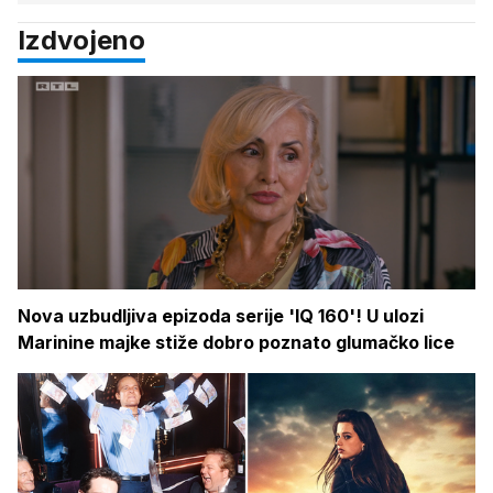
Izdvojeno
Nova uzbudljiva epizoda serije 'IQ 160'! U ulozi
Marinine majke stiže dobro poznato glumačko lice