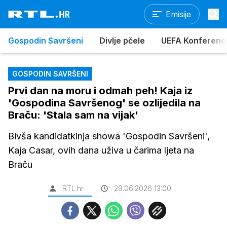
Emisije
Gospodin Savršeni
Divlje pčele
UEFA Konferencijs
GOSPODIN SAVRŠENI
Prvi dan na moru i odmah peh! Kaja iz
'Gospodina Savršenog' se ozlijedila na
Braču: 'Stala sam na vijak'
Bivša kandidatkinja showa 'Gospodin Savršeni',
Kaja Casar, ovih dana uživa u čarima ljeta na
Braču
RTL.hr
29.06.2026 13:00