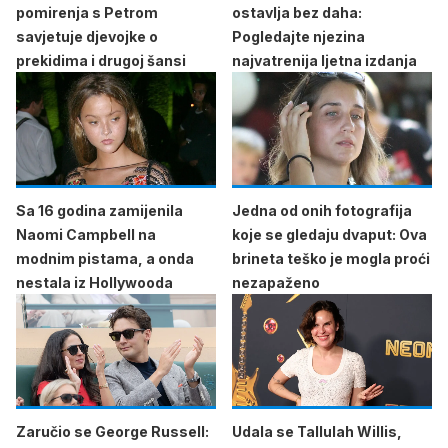
pomirenja s Petrom
ostavlja bez daha:
savjetuje djevojke o
Pogledajte njezina
prekidima i drugoj šansi
najvatrenija ljetna izdanja
Sa 16 godina zamijenila
Jedna od onih fotografija
Naomi Campbell na
koje se gledaju dvaput: Ova
modnim pistama, a onda
brineta teško je mogla proći
nestala iz Hollywooda
nezapaženo
Zaručio se George Russell:
Udala se Tallulah Willis,