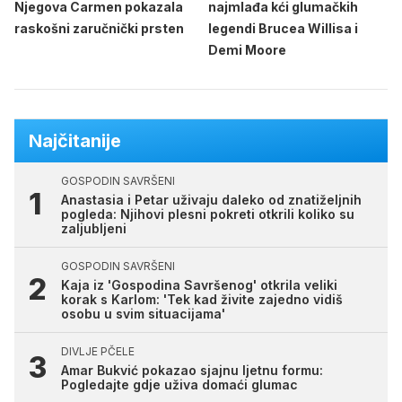
Njegova Carmen pokazala
najmlađa kći glumačkih
raskošni zaručnički prsten
legendi Brucea Willisa i
Demi Moore
Najčitanije
GOSPODIN SAVRŠENI
Anastasia i Petar uživaju daleko od znatiželjnih
pogleda: Njihovi plesni pokreti otkrili koliko su
zaljubljeni
GOSPODIN SAVRŠENI
Kaja iz 'Gospodina Savršenog' otkrila veliki
korak s Karlom: 'Tek kad živite zajedno vidiš
osobu u svim situacijama'
DIVLJE PČELE
Amar Bukvić pokazao sjajnu ljetnu formu:
Pogledajte gdje uživa domaći glumac