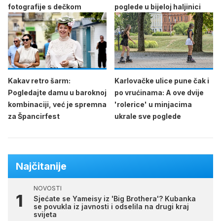
fotografije s dečkom
poglede u bijeloj haljinici
Kakav retro šarm:
Karlovačke ulice pune čak i
Pogledajte damu u baroknoj
po vrućinama: A ove dvije
kombinaciji, već je spremna
'rolerice' u minjacima
za Špancirfest
ukrale sve poglede
Najčitanije
NOVOSTI
Sjećate se Yameisy iz 'Big Brothera'? Kubanka
se povukla iz javnosti i odselila na drugi kraj
svijeta