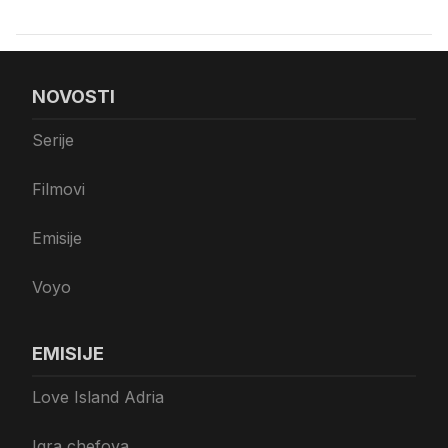
NOVOSTI
Serije
Filmovi
Emisije
Voyo
EMISIJE
Love Island Adria
Igra chefova