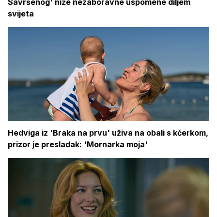
Savršenog' niže nezaboravne uspomene diljem
svijeta
Hedviga iz 'Braka na prvu' uživa na obali s kćerkom,
prizor je presladak: 'Mornarka moja'