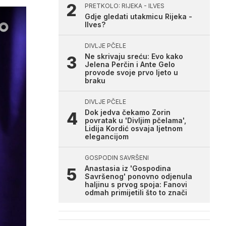
PRETKOLO: RIJEKA - ILVES
Gdje gledati utakmicu Rijeka -
Ilves?
DIVLJE PČELE
Ne skrivaju sreću: Evo kako
Jelena Perčin i Ante Gelo
provode svoje prvo ljeto u
braku
DIVLJE PČELE
Dok jedva čekamo Zorin
povratak u 'Divljim pčelama',
Lidija Kordić osvaja ljetnom
elegancijom
GOSPODIN SAVRŠENI
Anastasia iz 'Gospodina
Savršenog' ponovno odjenula
haljinu s prvog spoja: Fanovi
odmah primijetili što to znači