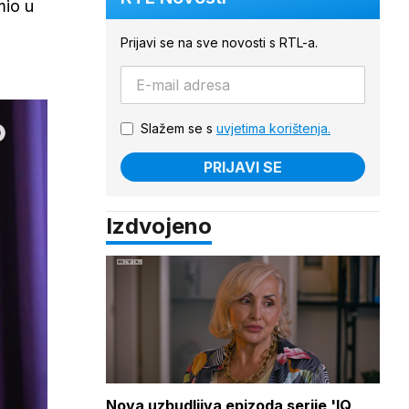
mio u
Prijavi se na sve novosti s RTL-a.
Slažem se s
uvjetima korištenja.
PRIJAVI SE
Izdvojeno
Nova uzbudljiva epizoda serije 'IQ