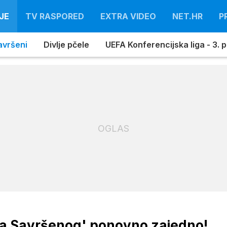
JE
TV RASPORED
EXTRA VIDEO
NET.HR
P
avršeni
Divlje pčele
UEFA Konferencijska liga - 3. pr
OGLAS
ina Savršenog' ponovno zajedno!