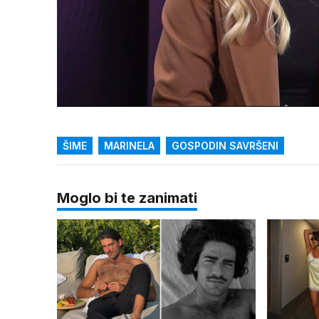
Loaded
:
1.93%
/
Upali
zvuk
ŠIME
MARINELA
GOSPODIN SAVRŠENI
Moglo bi te zanimati