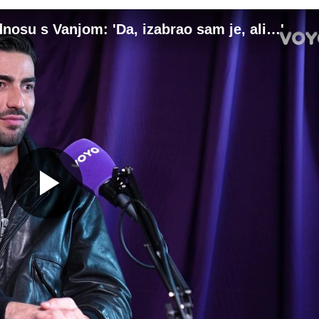
dnosu s Vanjom: 'Da, izabrao sam je, ali…'
Gledaj