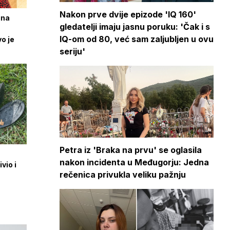
Nakon prve dvije epizode 'IQ 160'
ina
gledatelji imaju jasnu poruku: 'Čak i s
d
IQ-om od 80, već sam zaljubljen u ovu
vo je
seriju'
Petra iz 'Braka na prvu' se oglasila
nakon incidenta u Međugorju: Jedna
vio i
rečenica privukla veliku pažnju