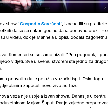
kroz show
'Gospodin Savršeni'
, iznenadili su pratitelje
otkrili da su se nakon godinu dana ponovno družili – 
 su u videu, dok je Marinela u opisu dodala zagonetnu
ova. Komentari su se samo nizali: "Pun pogodak, i por
 lijepo vidjeti. Sve u svemu stvoreni ste jedno za drugo"
.
mu pohvalila da je položila vozački ispit. Osim toga
gdje planira započeti novu životnu fazu.
hova veza nije uspjela izvan showa. Danas je u centru
poduzetnicom Majom Šuput. Par je zajedno proputova