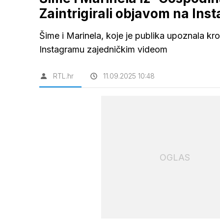
Zaintrigirali objavom na Ins
Šime i Marinela, koje je publika upoznala kro
Instagramu zajedničkim videom
RTL.hr
11.09.2025 10:48
OGLAS