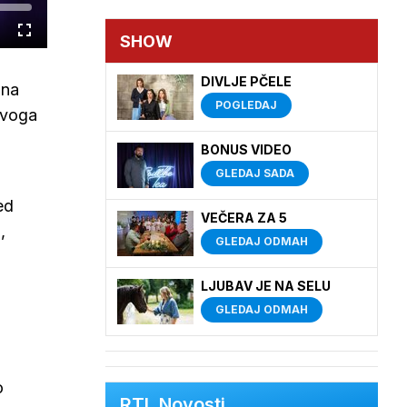
Cijeli
SHOW
zaslon
DIVLJE PČELE
 na
POGLEDAJ
ovoga
BONUS VIDEO
GLEDAJ SADA
ed
VEČERA ZA 5
,
GLEDAJ ODMAH
LJUBAV JE NA SELU
GLEDAJ ODMAH
o
RTL Novosti