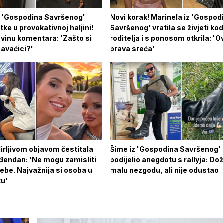
z 'Gospodina Savršenog'
Novi korak! Marinela iz 'Gospod
tke u provokativnoj haljini!
Savršenog' vratila se živjeti ko
avinu komentara: 'Zašto si
roditelja i s ponosom otkrila: 'O
pavaćici?'
prava sreća'
irljivom objavom čestitala
Šime iz 'Gospodina Savršenog'
ođendan: 'Ne mogu zamisliti
podijelio anegdotu s rallyja: Doži
tebe. Najvažnija si osoba u
malu nezgodu, ali nije odustao
u'