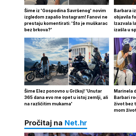
Šime iz 'Gospodina Savršenog' novim
Barbara i
izgledom zapalio Instagram! Fanovi ne
objavila fo
prestaju komentirati: 'Što je muškarac
Izazvala l
bez brkova?'
izašla u s
Šime Elez ponovno u Grčkoj! 'Unutar
Marinela d
365 dana evo me opet u istoj zemlji, ali
Barbari r
na različitim mukama'
život bez 
mom život
Pročitaj na
Net.hr