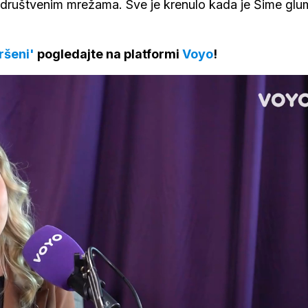
a društvenim mrežama. Sve je krenulo kada je Šime glu
ršeni'
pogledajte na platformi
Voyo
!