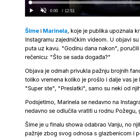
Loaded
:
0%
Current
0:00
/
Duration
12:51
Gledaj
Upali
zvuk
Time
Šime
i
Marinela
, koje je publika upoznala 
Instagramu zajedničkim videom. U objavi su 
puta uz kavu. "Godinu dana nakon", poručili
rečenicu: "Što se sada događa?"
Objava je odmah privukla pažnju brojnih fan
toliko vremena koliko je prošlo i dalje vas je
"Super ste", "Preslatki", samo su neki od njih
Podsjetimo, Marinela se nedavno na Instagra
nedavno se odlučila vratiti u rodnu Požegu, 
Šime je u finalu showa odabrao Vanju, no nji
pažnje zbog svog odnosa s glazbenicom i 