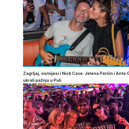
Zagrljaj, osmijesi i Nick Cave: Jelena Perčin i Ante 
ukrali pažnju u Puli