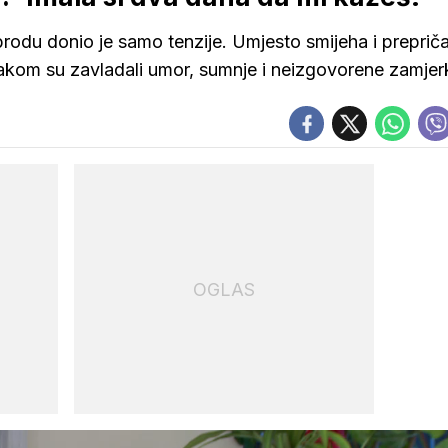
brodu donio je samo tenzije. Umjesto smijeha i preprič
zrakom su zavladali umor, sumnje i neizgovorene zamjer
OGLAS