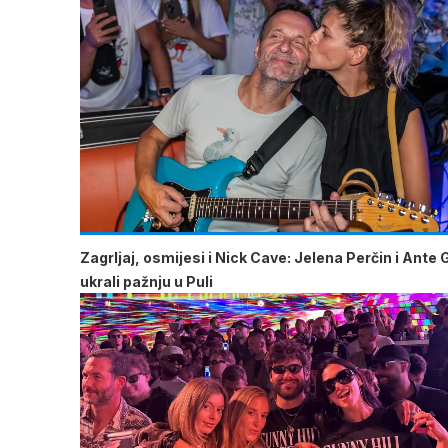
Zagrljaj, osmijesi i Nick Cave: Jelena Perčin i Ante 
ukrali pažnju u Puli