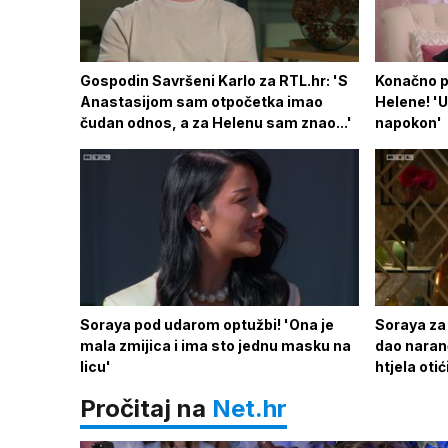
Gospodin Savršeni Karlo za RTL.hr: 'S
Konačno p
Anastasijom sam otpočetka imao
Helene! 'U
čudan odnos, a za Helenu sam znao...'
napokon'
Soraya pod udarom optužbi! 'Ona je
Soraya za 
mala zmijica i ima sto jednu masku na
dao naran
licu'
htjela otić
Pročitaj na
Net.hr