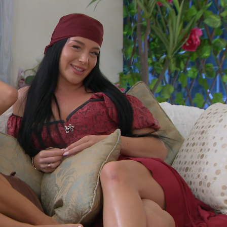
Loaded
:
93.37%