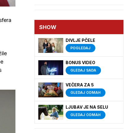
sfera
SHOW
DIVLJE PČELE
POGLEDAJ
ile
je
BONUS VIDEO
s
GLEDAJ SADA
VEČERA ZA 5
GLEDAJ ODMAH
LJUBAV JE NA SELU
GLEDAJ ODMAH