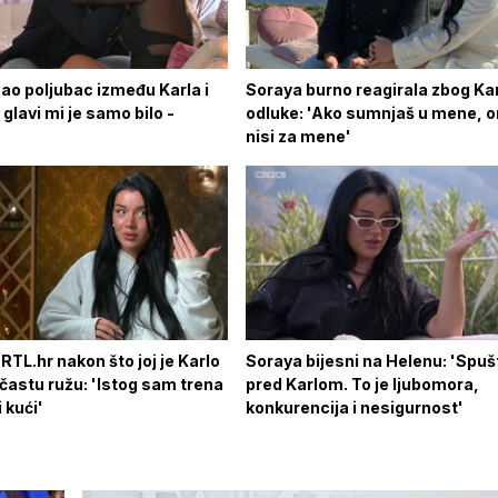
ao poljubac između Karla i
Soraya burno reagirala zbog Ka
 glavi mi je samo bilo -
odluke: 'Ako sumnjaš u mene, 
nisi za mene'
RTL.hr nakon što joj je Karlo
Soraya bijesni na Helenu: 'Spu
častu ružu: 'Istog sam trena
pred Karlom. To je ljubomora,
i kući'
konkurencija i nesigurnost'