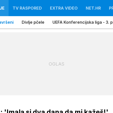
JE
TV RASPORED
EXTRA VIDEO
NET.HR
P
avršeni
Divlje pčele
UEFA Konferencijska liga - 3. pr
OGLAS
 'Imala si dva dana da mi kažeš!'