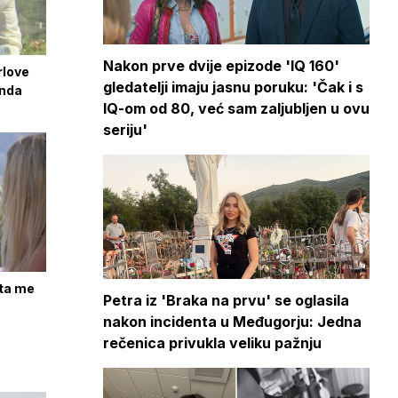
Nakon prve dvije epizode 'IQ 160'
rlove
gledatelji imaju jasnu poruku: 'Čak i s
onda
IQ-om od 80, već sam zaljubljen u ovu
seriju'
šta me
Petra iz 'Braka na prvu' se oglasila
nakon incidenta u Međugorju: Jedna
rečenica privukla veliku pažnju