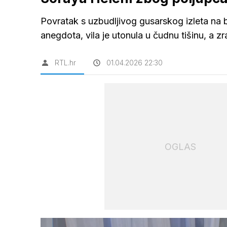
Povratak s uzbudljivog gusarskog izleta na 
anegdota, vila je utonula u čudnu tišinu, a 
RTL.hr
01.04.2026 22:30
OGLAS