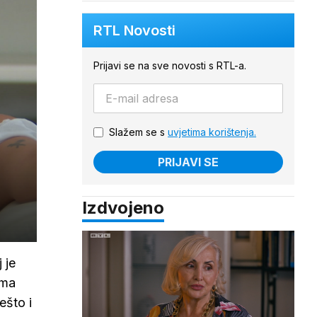
RTL Novosti
Prijavi se na sve novosti s RTL-a.
Slažem se s
uvjetima korištenja.
PRIJAVI SE
Izdvojeno
 je
ima
ešto i