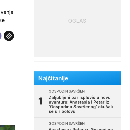
avanja
ke
OGLAS
Najčitanije
GOSPODIN SAVRŠENI
Zaljubljeni par isplovio u novu
avanturu: Anastasia i Petar iz
'Gospodina Savršenog' okušali
se u ribolovu
GOSPODIN SAVRŠENI
Anastasia i Petar iz 'Gospodina