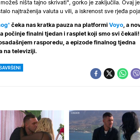
ožeš ništa tajno skrivati", gorko je zaključila. Ovaj je
o najtraženija valuta u vili, a iskrenost sve rjeđa poj
nog'
čeka nas kratka pauza na platformi
Voyo
, a no
 počinje finalni tjedan i rasplet koji smo svi čekali!
dosadašnjem rasporedu, a epizode finalnog tjedna
 na televiziji.
SAVRŠENI