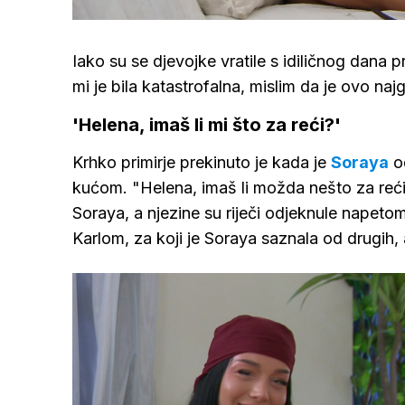
/
Upali
zvuk
Iako su se djevojke vratile s idiličnog dana 
mi je bila katastrofalna, mislim da je ovo naj
'Helena, imaš li mi što za reći?'
Krhko primirje prekinuto je kada je
Soraya
od
kućom. "Helena, imaš li možda nešto za reći
Soraya, a njezine su riječi odjeknule napeto
Karlom, za koji je Soraya saznala od drugih, 