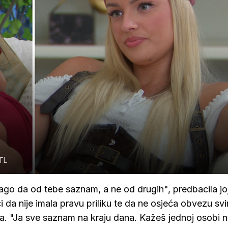
TL
rago da od tebe saznam, a ne od drugih", predbacila joj
i da nije imala pravu priliku te da ne osjeća obvezu sv
va. "Ja sve saznam na kraju dana. Kažeš jednoj osobi n