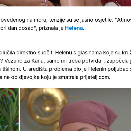
provedenog na moru, tenzije su se jasno osjetile. "Atmo
gori dan dosad", priznala je
Helena
.
lučila direktno suočiti Helenu s glasinama koje su kruž
? Vezano za Karla, samo mi treba potvrda", započela 
m tišinom. U središtu problema bio je Helenin poljubac 
a ne od djevojke koju je smatrala prijateljicom.