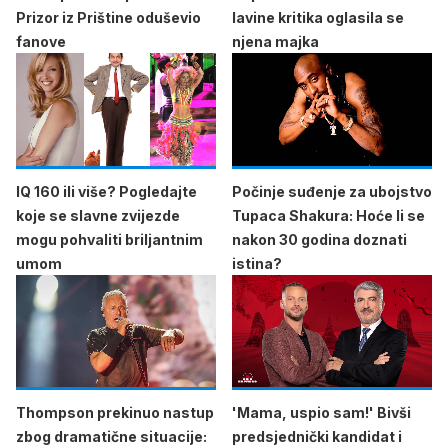
Prizor iz Prištine oduševio
lavine kritika oglasila se
fanove
njena majka
IQ 160 ili više? Pogledajte
Počinje suđenje za ubojstvo
koje se slavne zvijezde
Tupaca Shakura: Hoće li se
mogu pohvaliti briljantnim
nakon 30 godina doznati
umom
istina?
Thompson prekinuo nastup
'Mama, uspio sam!' Bivši
zbog dramatične situacije:
predsjednički kandidat i