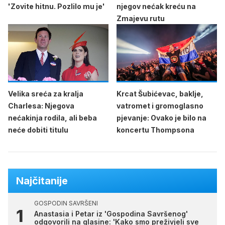
'Zovite hitnu. Pozlilo mu je'
njegov nećak kreću na
Zmajevu rutu
Velika sreća za kralja
Krcat Šubićevac, baklje,
Charlesa: Njegova
vatromet i gromoglasno
nećakinja rodila, ali beba
pjevanje: Ovako je bilo na
neće dobiti titulu
koncertu Thompsona
Najčitanije
GOSPODIN SAVRŠENI
Anastasia i Petar iz 'Gospodina Savršenog'
odgovorili na glasine: 'Kako smo preživjeli sve