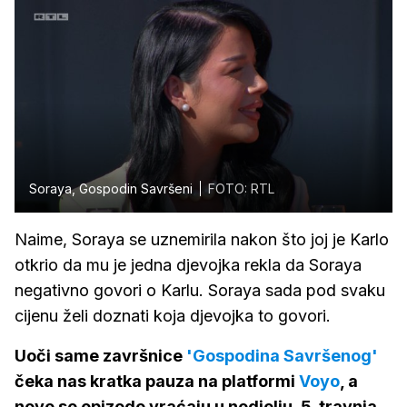
Soraya, Gospodin Savršeni
FOTO: RTL
Naime, Soraya se uznemirila nakon što joj je Karlo
otkrio da mu je jedna djevojka rekla da Soraya
negativno govori o Karlu. Soraya sada pod svaku
cijenu želi doznati koja djevojka to govori.
Uoči same završnice
'Gospodina Savršenog'
čeka nas kratka pauza na platformi
Voyo
, a
nove se epizode vraćaju u nedjelju, 5. travnja,