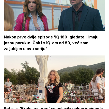
Nakon prve dvije epizode 'IQ 160' gledatelji imaju
jasnu poruku: 'Čak i s IQ-om od 80, već sam
zaljubljen u ovu seriju'
Petra iz 'Braka na prvu' se oglasila nakon incidenta