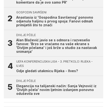
komentare da je ovo samo PR'
GOSPODIN SAVRŠENI
Anastasia iz 'Gospodina Savršenog' ponovno
odjenula haljinu s prvog spoja: Fanovi odmah
primijetili što to znači
DIVLJE PČELE
Alan Blažević javio se s odmora i razveselio
fanove: 'Brzo se vraćamo na vaše ekrane s
'Divljim pčelama' i još brže u studio za nastavak
snimanja'
UEFA KONFERENCIJSKA LIGA - 3. PRETKOLO: RIJEKA -
ILVES
Gdje gledati utakmicu Rijeka - Ilves?
DIVLJE PČELE
Elegancija na talijanski način: Sanja Vejnović iz
'Divljih pčela' novim ljetnim izdanjem ponovno
oduševila sve