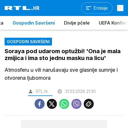
Emisije
ta
Gospodin Savršeni
Divlje pčele
UEFA Konferen
GOSPODIN SAVRŠENI
Soraya pod udarom optužbi! 'Ona je mala
zmijica i ima sto jednu masku na licu'
Atmosferu u vili narušavaju sve glasnije sumnje i
otvorena ljubomora
RTL.hr
31.03.2026 21:30