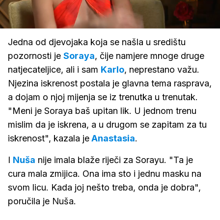
Loaded
:
100.00%
/
Upali
zvuk
Jedna od djevojaka koja se našla u središtu
pozornosti je
Soraya
, čije namjere mnoge druge
natjecateljice, ali i sam
Karlo
, neprestano važu.
Njezina iskrenost postala je glavna tema rasprava,
a dojam o njoj mijenja se iz trenutka u trenutak.
"Meni je Soraya baš upitan lik. U jednom trenu
mislim da je iskrena, a u drugom se zapitam za tu
iskrenost", kazala je
Anastasia
.
I
Nuša
nije imala blaže riječi za Sorayu. "Ta je
cura mala zmijica. Ona ima sto i jednu masku na
svom licu. Kada joj nešto treba, onda je dobra",
poručila je Nuša.