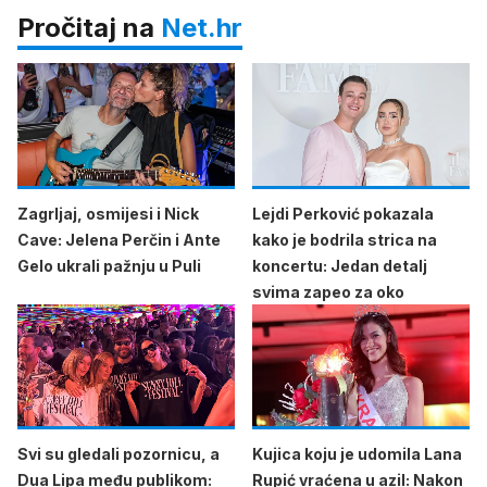
Pročitaj na
Net.hr
Zagrljaj, osmijesi i Nick
Lejdi Perković pokazala
Cave: Jelena Perčin i Ante
kako je bodrila strica na
Gelo ukrali pažnju u Puli
koncertu: Jedan detalj
svima zapeo za oko
Svi su gledali pozornicu, a
Kujica koju je udomila Lana
Dua Lipa među publikom:
Rupić vraćena u azil: Nakon