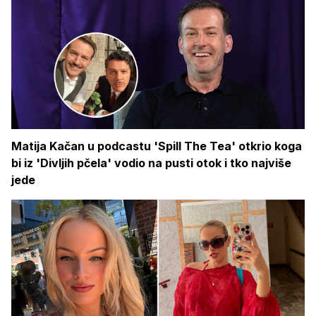
Matija Kačan u podcastu 'Spill The Tea' otkrio koga
bi iz 'Divljih pčela' vodio na pusti otok i tko najviše
jede