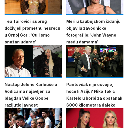
Tea Tairović i suprug
Meri u kaubojskom izdanju
doživjeli prometnu nesreću
objavila zavodničke
u Crnoj Gori: 'Čuli smo
fotografije: 'John Wayne
snažan udarac'
među damama'
Nastup Jelene Karleuše u
Pantovčak nije osvojio,
Vodicama najavljen za
hoće li Aziju? Niko Tokić
blagdan Velike Gospe
Kartelo u borbi za opstanak
razljutio javnost
6000 kilometara daleko