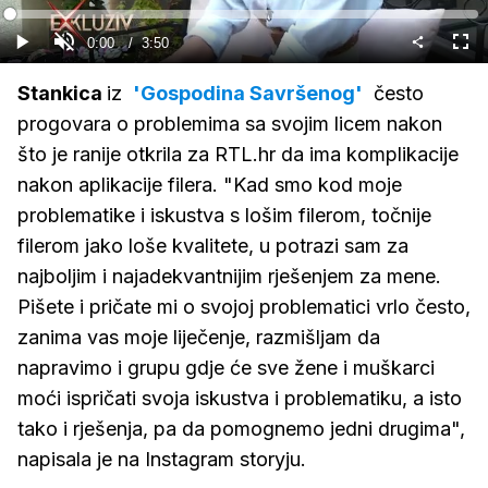
Gledaj
Loaded
:
0%
Current
0:00
/
Duration
3:50
Gledaj
Upali
Cijel
zvuk
zasl
Time
Stankica
iz
'Gospodina Savršenog'
često
progovara o problemima sa svojim licem nakon
što je ranije otkrila za RTL.hr da ima komplikacije
nakon aplikacije filera. "Kad smo kod moje
problematike i iskustva s lošim filerom, točnije
filerom jako loše kvalitete, u potrazi sam za
najboljim i najadekvantnijim rješenjem za mene.
Pišete i pričate mi o svojoj problematici vrlo često,
zanima vas moje liječenje, razmišljam da
napravimo i grupu gdje će sve žene i muškarci
moći ispričati svoja iskustva i problematiku, a isto
tako i rješenja, pa da pomognemo jedni drugima",
napisala je na Instagram storyju.