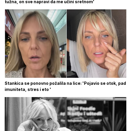
tužna, on sve napravi da me učini sretnom'
Stankica se ponovno požalila na lice: 'Pojavio se otok, pad
imuniteta, stres i eto '