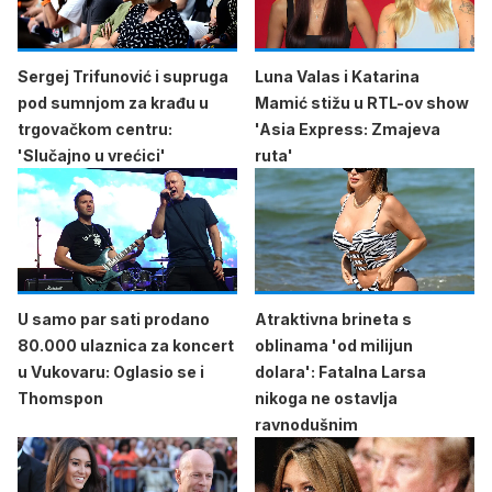
Sergej Trifunović i supruga
Luna Valas i Katarina
pod sumnjom za krađu u
Mamić stižu u RTL-ov show
trgovačkom centru:
'Asia Express: Zmajeva
'Slučajno u vrećici'
ruta'
U samo par sati prodano
Atraktivna brineta s
80.000 ulaznica za koncert
oblinama 'od milijun
u Vukovaru: Oglasio se i
dolara': Fatalna Larsa
Thomspon
nikoga ne ostavlja
ravnodušnim