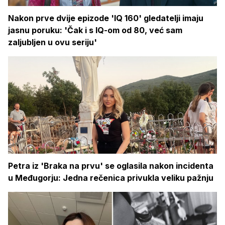
Nakon prve dvije epizode 'IQ 160' gledatelji imaju
jasnu poruku: 'Čak i s IQ-om od 80, već sam
zaljubljen u ovu seriju'
Petra iz 'Braka na prvu' se oglasila nakon incidenta
u Međugorju: Jedna rečenica privukla veliku pažnju