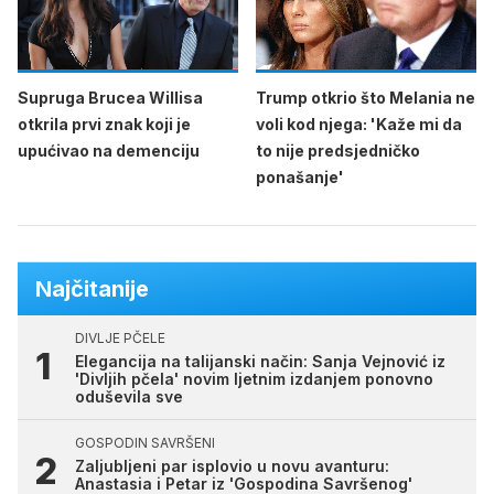
Supruga Brucea Willisa
Trump otkrio što Melania ne
otkrila prvi znak koji je
voli kod njega: 'Kaže mi da
upućivao na demenciju
to nije predsjedničko
ponašanje'
Najčitanije
DIVLJE PČELE
Elegancija na talijanski način: Sanja Vejnović iz
'Divljih pčela' novim ljetnim izdanjem ponovno
oduševila sve
GOSPODIN SAVRŠENI
Zaljubljeni par isplovio u novu avanturu:
Anastasia i Petar iz 'Gospodina Savršenog'