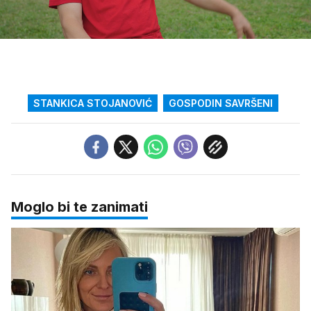
Loaded
:
8.03%
/
Upali
zvuk
STANKICA STOJANOVIĆ
GOSPODIN SAVRŠENI
Moglo bi te zanimati