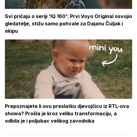
Svi pričaju o seriji 'IQ 160': Prvi Voyo Original osvojio
gledatelje, stižu samo pohvale za Dajanu Čuljak i
ekipu
Prepoznajete li ovu preslatku djevojčicu iz RTL-ova
showa? Prošla je kroz veliku transformaciju, a
odbila je i poljubac velikog zavodnika