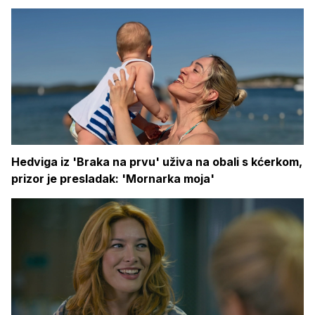
Hedviga iz 'Braka na prvu' uživa na obali s kćerkom,
prizor je presladak: 'Mornarka moja'