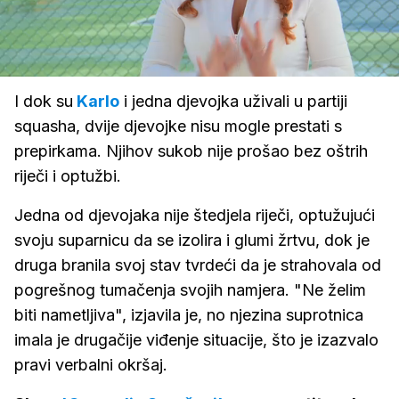
Loaded
:
100.00%
/
Upali
zvuk
I dok su
Karlo
i jedna djevojka uživali u partiji
squasha, dvije djevojke nisu mogle prestati s
prepirkama. Njihov sukob nije prošao bez oštrih
riječi i optužbi.
Jedna od djevojaka nije štedjela riječi, optužujući
svoju suparnicu da se izolira i glumi žrtvu, dok je
druga branila svoj stav tvrdeći da je strahovala od
pogrešnog tumačenja svojih namjera. "Ne želim
biti nametljiva", izjavila je, no njezina suprotnica
imala je drugačije viđenje situacije, što je izazvalo
pravi verbalni okršaj.