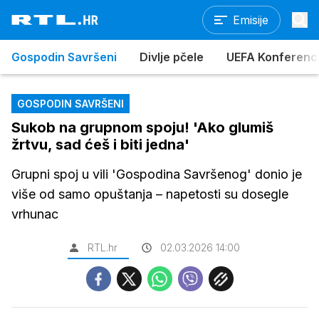
Emisije
Gospodin Savršeni
Divlje pčele
UEFA Konferencijs
GOSPODIN SAVRŠENI
Sukob na grupnom spoju! 'Ako glumiš
žrtvu, sad ćeš i biti jedna'
Grupni spoj u vili 'Gospodina Savršenog' donio je
više od samo opuštanja – napetosti su dosegle
vrhunac
RTL.hr
02.03.2026 14:00