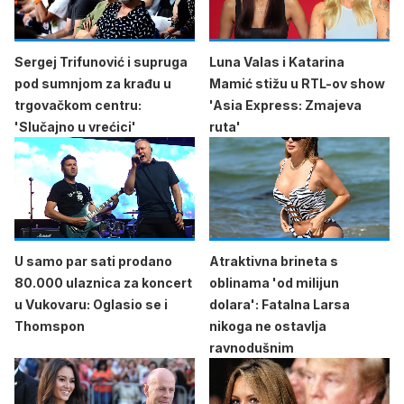
Sergej Trifunović i supruga
Luna Valas i Katarina
pod sumnjom za krađu u
Mamić stižu u RTL-ov show
trgovačkom centru:
'Asia Express: Zmajeva
'Slučajno u vrećici'
ruta'
U samo par sati prodano
Atraktivna brineta s
80.000 ulaznica za koncert
oblinama 'od milijun
u Vukovaru: Oglasio se i
dolara': Fatalna Larsa
Thomspon
nikoga ne ostavlja
ravnodušnim