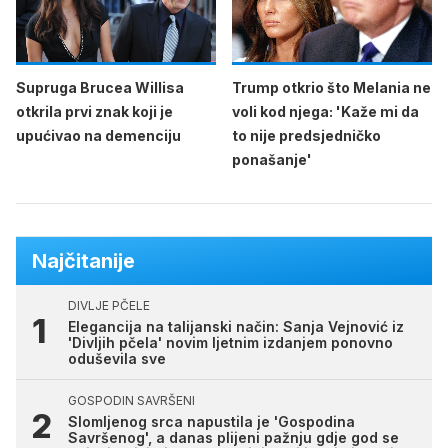
Supruga Brucea Willisa
Trump otkrio što Melania ne
otkrila prvi znak koji je
voli kod njega: 'Kaže mi da
upućivao na demenciju
to nije predsjedničko
ponašanje'
Najčitanije
DIVLJE PČELE
Elegancija na talijanski način: Sanja Vejnović iz
'Divljih pčela' novim ljetnim izdanjem ponovno
oduševila sve
GOSPODIN SAVRŠENI
Slomljenog srca napustila je 'Gospodina
Savršenog', a danas plijeni pažnju gdje god se