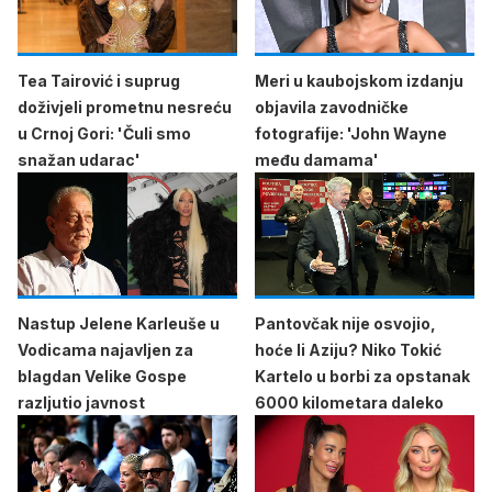
Tea Tairović i suprug
Meri u kaubojskom izdanju
doživjeli prometnu nesreću
objavila zavodničke
u Crnoj Gori: 'Čuli smo
fotografije: 'John Wayne
snažan udarac'
među damama'
Nastup Jelene Karleuše u
Pantovčak nije osvojio,
Vodicama najavljen za
hoće li Aziju? Niko Tokić
blagdan Velike Gospe
Kartelo u borbi za opstanak
razljutio javnost
6000 kilometara daleko