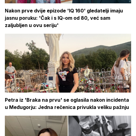
Nakon prve dvije epizode 'IQ 160' gledatelji imaju
jasnu poruku: 'Čak i s IQ-om od 80, već sam
zaljubljen u ovu seriju'
Petra iz 'Braka na prvu' se oglasila nakon incidenta
u Međugorju: Jedna rečenica privukla veliku pažnju