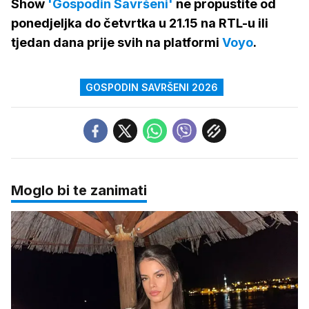
Show
'Gospodin Savršeni'
ne propustite od
ponedjeljka do četvrtka u 21.15 na RTL-u ili
tjedan dana prije svih na platformi
Voyo
.
GOSPODIN SAVRŠENI 2026
Moglo bi te zanimati