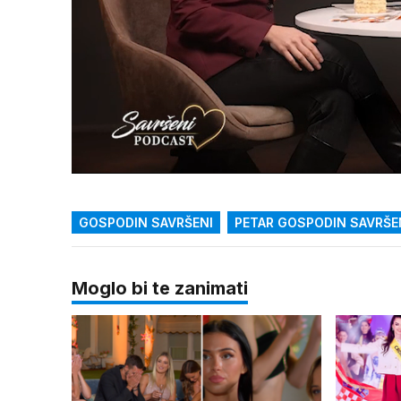
Loaded
:
2.47%
/
Upali
zvuk
GOSPODIN SAVRŠENI
PETAR GOSPODIN SAVRŠE
Moglo bi te zanimati