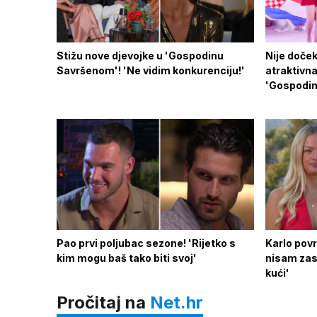
Stižu nove djevojke u 'Gospodinu
Nije doček
Savršenom'! 'Ne vidim konkurenciju!'
atraktivna
'Gospodi
Pao prvi poljubac sezone! 'Rijetko s
Karlo povr
kim mogu baš tako biti svoj'
nisam zas
kući'
Pročitaj na
Net.hr