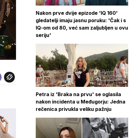
Nakon prve dvije epizode 'IQ 160'
gledatelji imaju jasnu poruku: 'Čak i s
IQ-om od 80, već sam zaljubljen u ovu
seriju'
Petra iz 'Braka na prvu' se oglasila
nakon incidenta u Međugorju: Jedna
rečenica privukla veliku pažnju