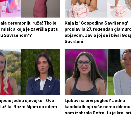
ala ceremoniju ruža! Tko je
Kaja iz 'Gospodina Savršenog'
 misica koja je završila put u
proslavila 27. rođendan glamu
nu Savršenom'?
objavom: Javio joj se i bivši Go
Savršeni
ijedio jednu djevojku! 'Ovo
Ljubav na prvi pogled? Jedna
lužila. Razmišljam da odem
kandidatkinja više nema dilemu:
sam izabrala Petra, tu je kraj pr