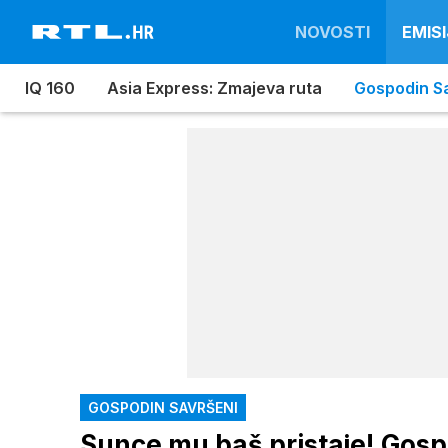
NOVOSTI
EMISI
IQ 160
Asia Express: Zmajeva ruta
Gospodin S
GOSPODIN SAVRŠENI
Sunce mu baš pristaje! Gosp