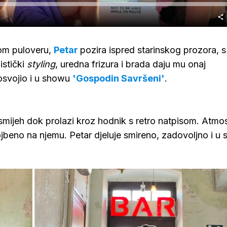
om puloveru,
Petar
pozira ispred starinskog prozora, s
istički
styling
, uredna frizura i brada daju mu onaj
e osvojio i u showu
'Gospodin Savršeni'
.
smijeh dok prolazi kroz hodnik s retro natpisom. Atmo
vojbeno na njemu. Petar djeluje smireno, zadovoljno i u