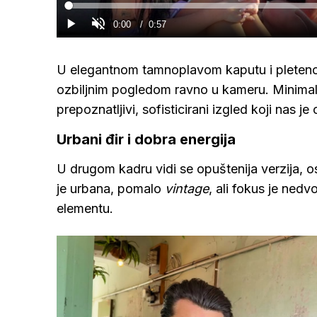
Loaded
:
0%
Current
0:00
/
Duration
0:57
Gledaj
Upali
zvuk
Time
U elegantnom tamnoplavom kaputu i pleten
ozbiljnim pogledom ravno u kameru. Minimal
prepoznatljivi, sofisticirani izgled koji nas j
Urbani đir i dobra energija
U drugom kadru vidi se opuštenija verzija, o
je urbana, pomalo
vintage
, ali fokus je ned
elementu.