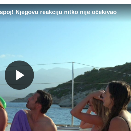
spoj! Njegovu reakciju nitko nije očekivao
Gledaj