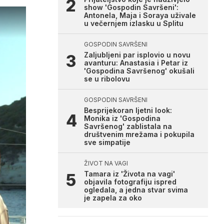
show 'Gospodin Savršeni':
Antonela, Maja i Soraya uživale
u večernjem izlasku u Splitu
GOSPODIN SAVRŠENI
Zaljubljeni par isplovio u novu
avanturu: Anastasia i Petar iz
'Gospodina Savršenog' okušali
se u ribolovu
GOSPODIN SAVRŠENI
Besprijekoran ljetni look:
Monika iz 'Gospodina
Savršenog' zablistala na
društvenim mrežama i pokupila
sve simpatije
ŽIVOT NA VAGI
Tamara iz 'Života na vagi'
objavila fotografiju ispred
ogledala, a jedna stvar svima
je zapela za oko