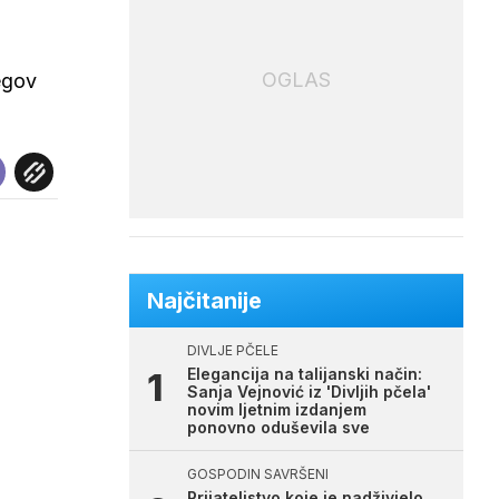
OGLAS
egov
Najčitanije
DIVLJE PČELE
Elegancija na talijanski način:
Sanja Vejnović iz 'Divljih pčela'
novim ljetnim izdanjem
ponovno oduševila sve
GOSPODIN SAVRŠENI
Prijateljstvo koje je nadživjelo