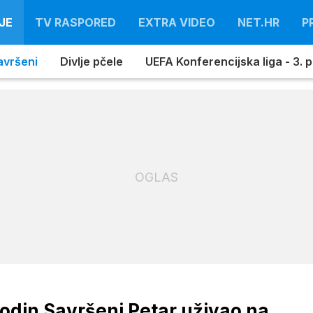
JE
TV RASPORED
EXTRA VIDEO
NET.HR
P
avršeni
Divlje pčele
UEFA Konferencijska liga - 3. pr
OGLAS
odin Savršeni Petar uživao na