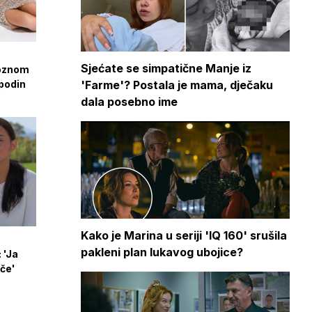
Sjećate se simpatične Manje iz
roznom
'Farme'? Postala je mama, dječaku
spodin
dala posebno ime
Kako je Marina u seriji 'IQ 160' srušila
pakleni plan lukavog ubojice?
 'Ja
iče'