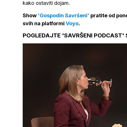
kako ostaviti dojam.
Show
'Gospodin Savršeni'
pratite od pone
svih na platformi
Voyo
.
POGLEDAJTE 'SAVRŠENI PODCAST' 