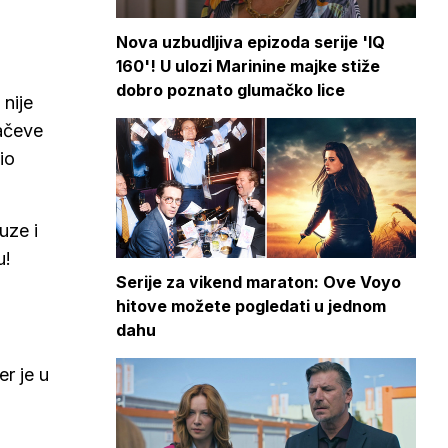
Nova uzbudljiva epizoda serije 'IQ
160'! U ulozi Marinine majke stiže
dobro poznato glumačko lice
 nije
račeve
io
uze i
u!
Serije za vikend maraton: Ove Voyo
hitove možete pogledati u jednom
dahu
er je u