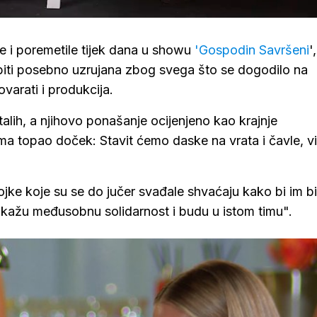
e i poremetile tijek dana u showu
'Gospodin Savršeni
'
je biti posebno uzrujana zbog svega što se dogodilo na
varati i produkcija.
lih, a njihovo ponašanje ocijenjeno kao krajnje
ema topao doček: Stavit ćemo daske na vrata i čavle, vi
vojke koje su se do jučer svađale shvaćaju kako bi im bi
okažu međusobnu solidarnost i budu u istom timu".