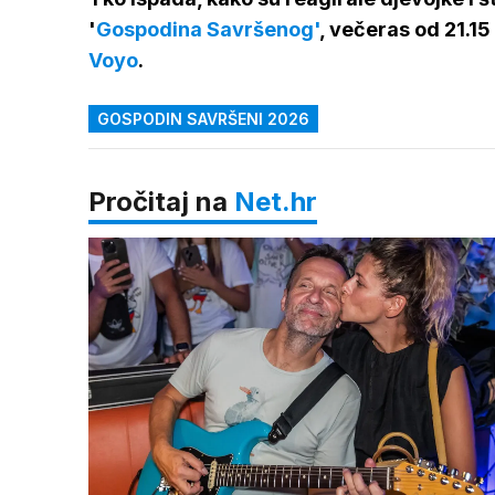
'
Gospodina Savršenog'
, večeras od 21.1
Voyo
.
GOSPODIN SAVRŠENI 2026
Pročitaj na
Net.hr