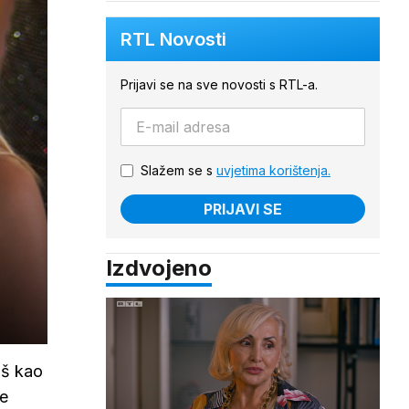
RTL Novosti
Prijavi se na sve novosti s RTL-a.
Slažem se s
uvjetima korištenja.
PRIJAVI SE
Izdvojeno
aš kao
če