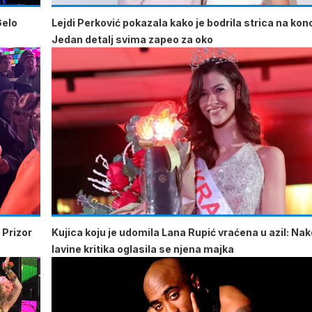
Gelo
Lejdi Perković pokazala kako je bodrila strica na kon
Jedan detalj svima zapeo za oko
 Prizor
Kujica koju je udomila Lana Rupić vraćena u azil: Na
lavine kritika oglasila se njena majka