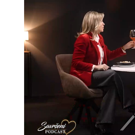
Loaded
:
2.31%