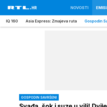
NOVOSTI
EMISI
IQ 160
Asia Express: Zmajeva ruta
Gospodin S
GOSPODIN SAVRŠENI
Svađa, šok i suze u vili! Dvi