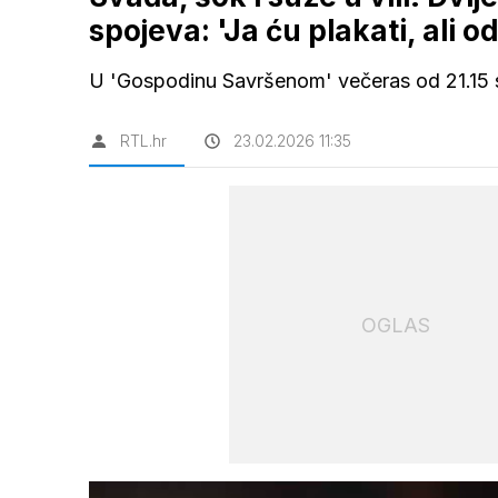
spojeva: 'Ja ću plakati, ali o
U 'Gospodinu Savršenom' večeras od 21.15 sa
RTL.hr
23.02.2026 11:35
OGLAS