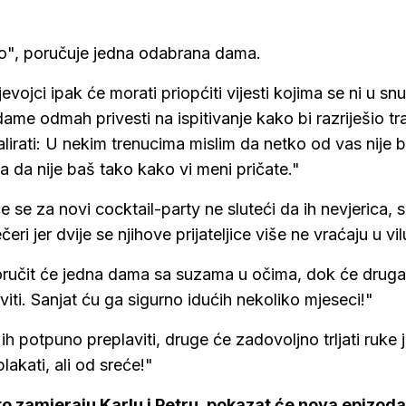
rno", poručuje jedna odabrana dama.
vojci ipak će morati priopćiti vijesti kojima se ni u snu
dame odmah privesti na ispitivanje kako bi razriješio t
lirati: U nekim trenucima mislim da netko od vas nije b
a da nije baš tako kako vi meni pričate."
 se za novi cocktail-party ne sluteći da ih nevjerica, s
i jer dvije se njihove prijateljice više ne vraćaju u vil
 poručit će jedna dama sa suzama u očima, dok će druga
iti. Sanjat ću ga sigurno idućih nekoliko mjeseci!"
h potpuno preplaviti, druge će zadovoljno trljati ruke j
lakati, ali od sreće!"
što zamjeraju Karlu i Petru, pokazat će nova epizoda