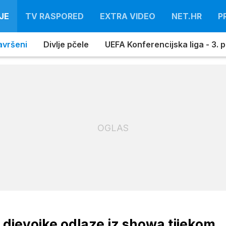
JE
TV RASPORED
EXTRA VIDEO
NET.HR
P
avršeni
Divlje pčele
UEFA Konferencijska liga - 3. pr
OGLAS
je djevojke odlaze iz showa tijekom