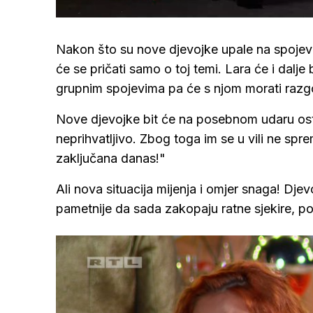
/
Upali
zvuk
Nakon što su nove djevojke upale na spojev
će se pričati samo o toj temi. Lara će i dal
grupnim spojevima pa će s njom morati razgo
Nove djevojke bit će na posebnom udaru osta
neprihvatljivo. Zbog toga im se u vili ne spr
zaključana danas!"
Ali nova situacija mijenja i omjer snaga! Dje
pametnije da sada zakopaju ratne sjekire, p