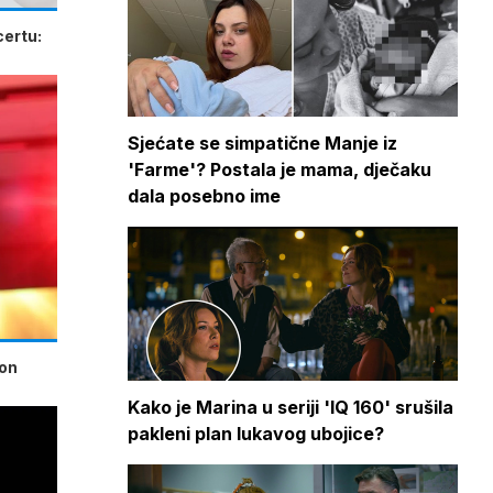
certu:
Sjećate se simpatične Manje iz
'Farme'? Postala je mama, dječaku
dala posebno ime
kon
Kako je Marina u seriji 'IQ 160' srušila
pakleni plan lukavog ubojice?