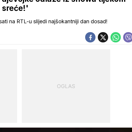
d sreće!'
ti na RTL-u slijedi najšokantniji dan dosad!
OGLAS