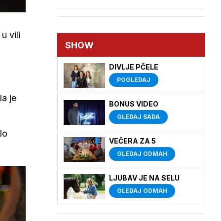
, u vili
SHOW
DIVLJE PČELE
POGLEDAJ
la je
BONUS VIDEO
GLEDAJ SADA
lo
VEČERA ZA 5
GLEDAJ ODMAH
LJUBAV JE NA SELU
GLEDAJ ODMAH