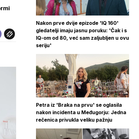
ormi
Nakon prve dvije epizode 'IQ 160'
gledatelji imaju jasnu poruku: 'Čak i s
IQ-om od 80, već sam zaljubljen u ovu
seriju'
Petra iz 'Braka na prvu' se oglasila
nakon incidenta u Međugorju: Jedna
rečenica privukla veliku pažnju