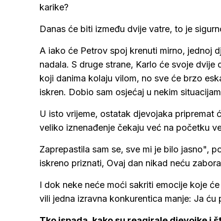
karike?
Danas će biti između dvije vatre, to je sigu
A iako će Petrov spoj krenuti mirno, jednoj dje
nadala. S druge strane, Karlo će svoje dvije 
koji danima kolaju vilom, no sve će brzo eska
iskren. Dobio sam osjećaj u nekim situacijam
U isto vrijeme, ostatak djevojaka pripremat će
veliko iznenađenje čekaju već na početku večer
Zaprepastila sam se, sve mi je bilo jasno",
iskreno priznati, Ovaj dan nikad neću zaborav
I dok neke neće moći sakriti emocije koje će i
vili jedna izravna konkurentica manje: Ja ću p
Tko ispada, kako su reagirale djevojke i 