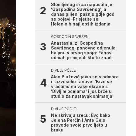
Slomljenog srca napustila je
'Gospodina Savršenog', a
danas plijeni pažnju gdje god
se pojavi: Prisjetite se
Heleninih najljepših izdanja
GOSPODIN SAVRŠENI
Anastasia iz 'Gospodina
Savršenog' ponovno odjenula
haljinu s prvog spoja: Fanovi
odmah primijetili što to znači
DIVLJE PČELE
Alan Blažević javio se s odmora
i razveselio fanove: 'Brzo se
vraćamo na vaše ekrane s
'Divljim pčelama' i još brže u
studio za nastavak snimanja'
DIVLJE PČELE
Ne skrivaju sreću: Evo kako
Jelena Perčin i Ante Gelo
provode svoje prvo ljeto u
braku