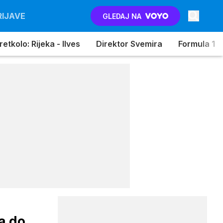
RIJAVE
GLEDAJ NA
etkolo: Rijeka - Ilves
Direktor Svemira
Formula 1
a do