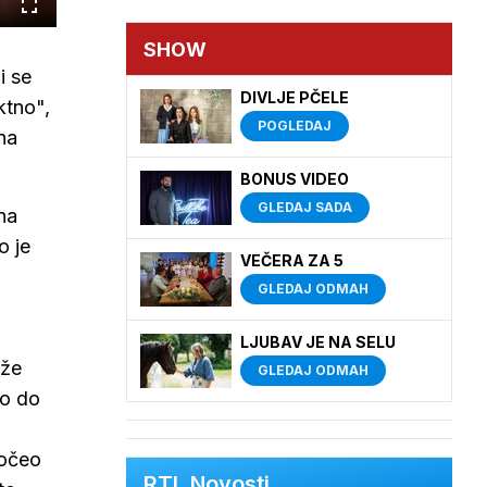
Cijeli
zaslon
SHOW
i se
DIVLJE PČELE
ktno",
POGLEDAJ
na
BONUS VIDEO
GLEDAJ SADA
ana
o je
VEČERA ZA 5
GLEDAJ ODMAH
LJUBAV JE NA SELU
uže
GLEDAJ ODMAH
lo do
počeo
RTL Novosti