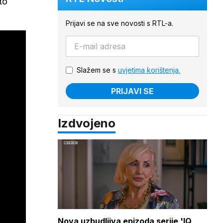
to
Prijavi se na sve novosti s RTL-a.
Slažem se s
uvjetima korištenja.
PRIJAVI SE
Izdvojeno
Nova uzbudljiva epizoda serije 'IQ