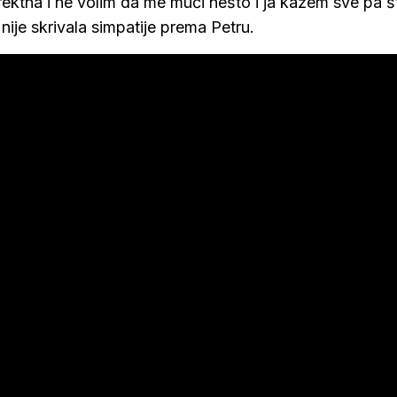
direktna i ne volim da me muči nešto i ja kažem sve pa š
nije skrivala simpatije prema Petru.