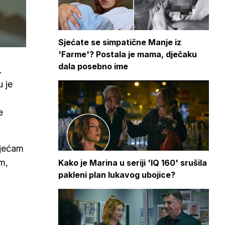
Sjećate se simpatične Manje iz
'Farme'? Postala je mama, dječaku
dala posebno ime
.
u je
e
sjećam
m,
Kako je Marina u seriji 'IQ 160' srušila
pakleni plan lukavog ubojice?