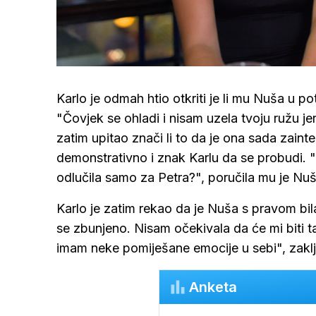
Loaded
:
41.13%
/
Upali
zvuk
Karlo je odmah htio otkriti je li mu Nuša u po
"Čovjek se ohladi i nisam uzela tvoju ružu je
zatim upitao znači li to da je ona sada zainte
demonstrativno i znak Karlu da se probudi. "Š
odlučila samo za Petra?", poručila mu je Nu
Karlo je zatim rekao da je Nuša s pravom bila
se zbunjeno. Nisam očekivala da će mi biti
imam neke pomiješane emocije u sebi", zaklj
Anketa