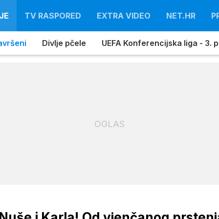
JE
TV RASPORED
EXTRA VIDEO
NET.HR
P
avršeni
Divlje pčele
UEFA Konferencijska liga - 3. pr
OGLAS
uše i Karla! Od vjenčanog prstenj