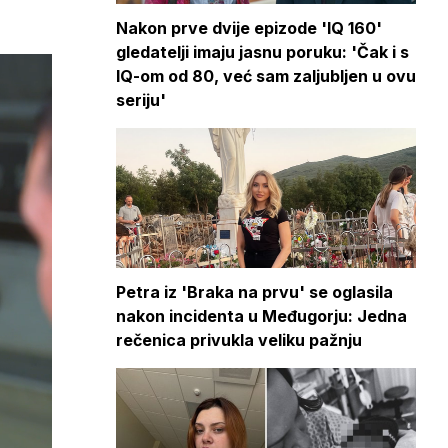
Nakon prve dvije epizode 'IQ 160'
gledatelji imaju jasnu poruku: 'Čak i s
IQ-om od 80, već sam zaljubljen u ovu
seriju'
Petra iz 'Braka na prvu' se oglasila
nakon incidenta u Međugorju: Jedna
rečenica privukla veliku pažnju