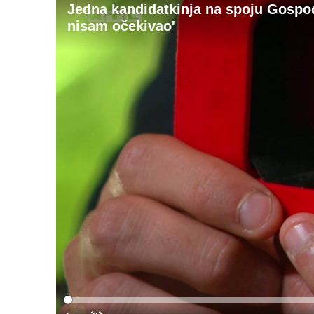
Jedna kandidatkinja na spoju Gospo
nisam očekivao'
Loaded
:
0%