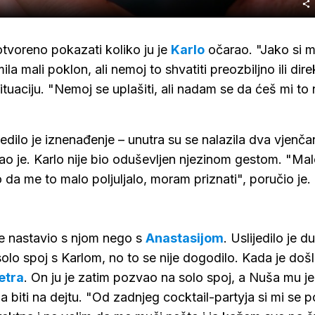
otvoreno pokazati koliko ju je
Karlo
očarao. "Jako si m
 mali poklon, ali nemoj to shvatiti preozbiljno ili dire
ituaciju. "Nemoj se uplašiti, ali nadam se da ćeš mi to 
ijedilo je iznenađenje – unutra su se nalazila dva vjenč
o je. Karlo nije bio oduševljen njezinom gestom. "Mal
 da me to malo poljuljalo, moram priznati", poručio je.
ije nastavio s njom nego s
Anastasijom
. Uslijedilo je d
solo spoj s Karlom, no to se nije dogodilo. Kada je doš
etra
. On ju je zatim pozvao na solo spoj, a Nuša mu je
ada biti na dejtu. "Od zadnjeg cocktail-partyja si mi se 