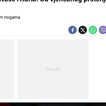
vim nogama
OGLAS