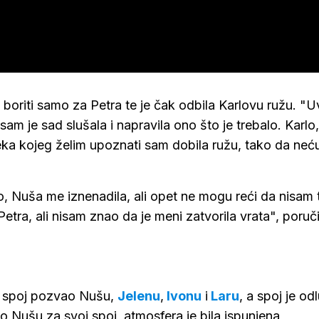
 boriti samo za Petra te je čak odbila Karlovu ružu. "U
 sam je sad slušala i napravila ono što je trebalo. Karlo,
jeka kojeg želim upoznati sam dobila ružu, tako da neć
no, Nuša me iznenadila, ali opet ne mogu reći da nisam 
Petra, ali nisam znao da je meni zatvorila vrata", poruči
ni spoj pozvao Nušu,
Jelenu
,
Ivonu
i
Laru
, a spoj je od
o Nušu za svoj spoj, atmosfera je bila ispunjena