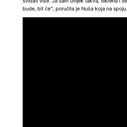
sviđati više. Ja sam uvijek takva, iskrena i 
bude, bit će", poručila je Nuša koja na spoju 