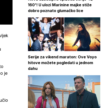
160'! U ulozi Marinine majke stiže
dobro poznato glumačko lice
vijek
u
Serije za vikend maraton: Ove Voyo
hitove možete pogledati u jednom
to
dahu
o je
lučio