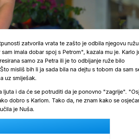
tpunosti zatvorila vrata te zašto je odbila njegovu ružu
r sam imala dobar spoj s Petrom", kazala mu je. Karlo j
resirana samo za Petra ili je to odbijanje ruže bilo
to misliš bih li ja sada bila na dejtu s tobom da sam s
ša uz smiješak.
 ljuta i da će se potruditi da je ponovno "zagrije". "O
 tako dobro s Karlom. Tako da, ne znam kako se osjeća
učila je Nuša.