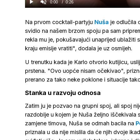
Current
0:00
/
Duration
0:26
Gledaj
Upali
zvuk
Time
Na prvom cocktail-partyju
Nuša
je odlučila 
svidio na našem brzom spoju pa sam pripremila
rekla mu je, pokušavajući unaprijed ublažiti s
kraju emisije vratiti", dodala je uz osmijeh.
U trenutku kada je Karlo otvorio kutijicu, usl
prstena. "Ovo uopće nisam očekivao", prizna
prerano za tako neke poklone i situacije tako
Stanka u razvoju odnosa
Zatim ju je pozvao na grupni spoj, ali spoj n
razdoblje u kojem je Nuša željno iščekivala 
zamjene timova, Nuša se odmah bacila na
P
priznala u da nije mislila da će njih dvoje ik