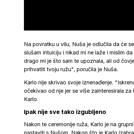
Na povratku u vilu, Nuša je odlučila da će se
slušam intuiciju i nikad mi ne laže i mislim da
drago mi je što sam te upoznala, ali od čov
prihvatiti tvoju ružu", poručila je Nuša.
Karlo nije skrivao svoje iznenađenje. "Iskre
očekivao od nje jer se više zainteresirala za 
Karlo.
Ipak nije sve tako izgubljeno
Nakon te ceremonije ruža, Karlo je na grup
nastaviti s Nušom. Nakon što je Karlo izabra