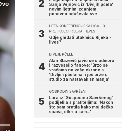
Ovo
Sanja Vejnović iz 'Divljih pčela'
novim ljetnim izdanjem
ponovno oduševila sve
UEFA KONFERENCIJSKA LIGA - 3.
PRETKOLO: RIJEKA - ILVES
Gdje gledati utakmicu Rijeka -
Ilves?
DIVLJE PČELE
Alan Blažević javio se s odmora
i razveselio fanove: 'Brzo se
vraćamo na vaše ekrane s
'Divljim pčelama' i još brže u
studio za nastavak snimanja'
GOSPODIN SAVRŠENI
Lara iz 'Gospodina Savršenog'
podijelila s pratiteljima: 'Nakon
što sam pratila kako moj dečko
spava, otkrila sam...'