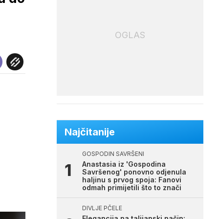
OGLAS
Najčitanije
GOSPODIN SAVRŠENI
Anastasia iz 'Gospodina
Savršenog' ponovno odjenula
haljinu s prvog spoja: Fanovi
odmah primijetili što to znači
DIVLJE PČELE
Elegancija na talijanski način: